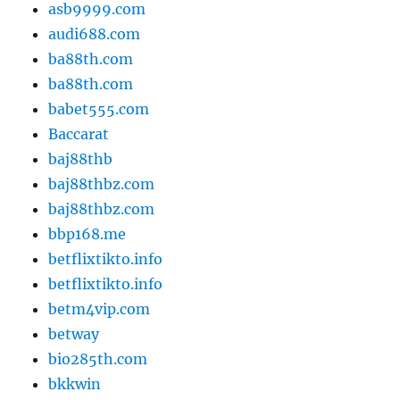
asb9999.com
audi688.com
ba88th.com
ba88th.com
babet555.com
Baccarat
baj88thb
baj88thbz.com
baj88thbz.com
bbp168.me
betflixtikto.info
betflixtikto.info
betm4vip.com
betway
bio285th.com
bkkwin