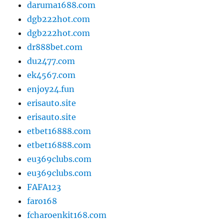
daruma1688.com
dgb222hot.com
dgb222hot.com
dr888bet.com
du2477.com
ek4567.com
enjoy24.fun
erisauto.site
erisauto.site
etbet16888.com
etbet16888.com
eu369clubs.com
eu369clubs.com
FAFA123
faro168
fcharoenkit168.com