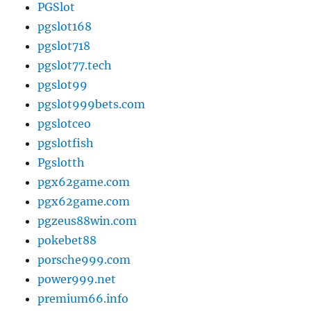
PGSlot
pgslot168
pgslot718
pgslot77.tech
pgslot99
pgslot999bets.com
pgslotceo
pgslotfish
Pgslotth
pgx62game.com
pgx62game.com
pgzeus88win.com
pokebet88
porsche999.com
power999.net
premium66.info