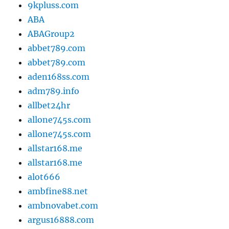
9kpluss.com
ABA
ABAGroup2
abbet789.com
abbet789.com
aden168ss.com
adm789.info
allbet24hr
allone745s.com
allone745s.com
allstar168.me
allstar168.me
alot666
ambfine88.net
ambnovabet.com
argus16888.com