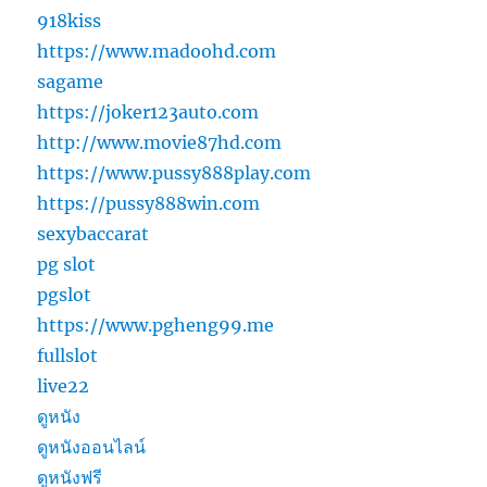
918kiss
https://www.madoohd.com
sagame
https://joker123auto.com
http://www.movie87hd.com
https://www.pussy888play.com
https://pussy888win.com
sexybaccarat
pg slot
pgslot
https://www.pgheng99.me
fullslot
live22
ดูหนัง
ดูหนังออนไลน์
ดูหนังฟรี