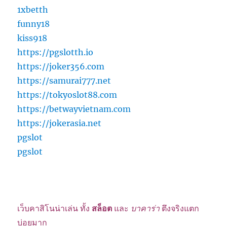
1xbetth
funny18
kiss918
https://pgslotth.io
https://joker356.com
https://samurai777.net
https://tokyoslot88.com
https://betwayvietnam.com
https://jokerasia.net
pgslot
pgslot
เว็บคาสิโนน่าเล่น ทั้ง
สล็อต
และ
บาคาร่า
ตึงจริงแตก
บ่อยมาก