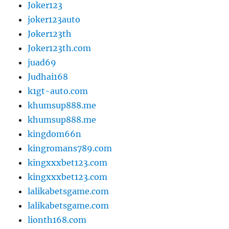
Joker123
joker123auto
Joker123th
Joker123th.com
juad69
Judhai168
k1gt-auto.com
khumsup888.me
khumsup888.me
kingdom66n
kingromans789.com
kingxxxbet123.com
kingxxxbet123.com
lalikabetsgame.com
lalikabetsgame.com
lionth168.com