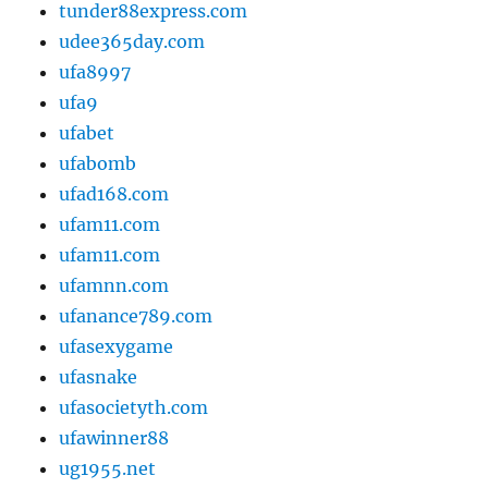
tunder88express.com
udee365day.com
ufa8997
ufa9
ufabet
ufabomb
ufad168.com
ufam11.com
ufam11.com
ufamnn.com
ufanance789.com
ufasexygame
ufasnake
ufasocietyth.com
ufawinner88
ug1955.net