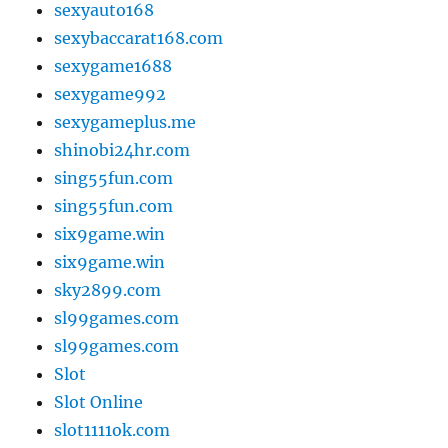
sexyauto168
sexybaccarat168.com
sexygame1688
sexygame992
sexygameplus.me
shinobi24hr.com
sing55fun.com
sing55fun.com
six9game.win
six9game.win
sky2899.com
sl99games.com
sl99games.com
Slot
Slot Online
slot1111ok.com