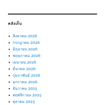
คลังเก็บ
สิงหาคม 2026
กรกฎาคม 2026
มิถุนายน 2026
พฤษภาคม 2026
เมษายน 2026
มีนาคม 2026
กุมภาพันธ์ 2026
มกราคม 2026
ธันวาคม 2025
พฤศจิกายน 2025
ตุลาคม 2025