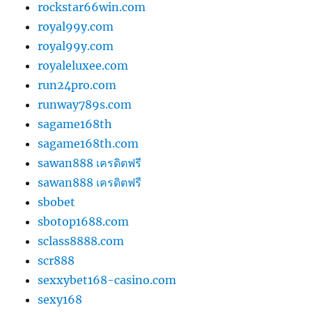
rockstar66win.com
royal99y.com
royal99y.com
royaleluxee.com
run24pro.com
runway789s.com
sagame168th
sagame168th.com
sawan888 เครดิตฟรี
sawan888 เครดิตฟรี
sbobet
sbotop1688.com
sclass8888.com
scr888
sexxybet168-casino.com
sexy168