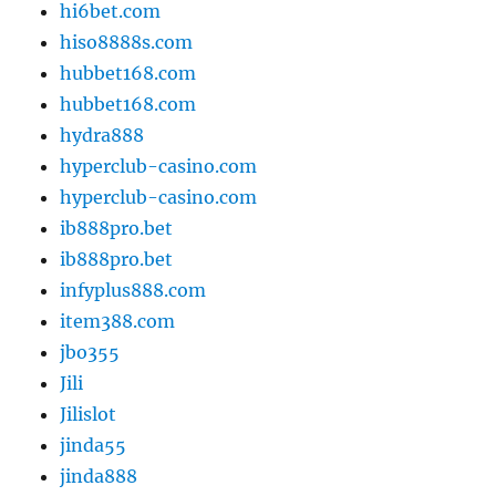
hi6bet.com
hiso8888s.com
hubbet168.com
hubbet168.com
hydra888
hyperclub-casino.com
hyperclub-casino.com
ib888pro.bet
ib888pro.bet
infyplus888.com
item388.com
jbo355
Jili
Jilislot
jinda55
jinda888