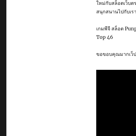
ใหม่กับสล็อตเว็บตรง
สนุกสนานไปกับเรา
เกมพีจี สล็อต Pu
Top 46
ขอขอบคุณมากเว็ป