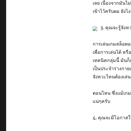
เลย เนื่องจากมันไม
เข้าไว้ครับผม ยัง
3. คุณจะรู้จัง
การเล่นเกมสล็อตอ
เพื่อการเล่นได้ หร
เทคนิคกลุ่มนี้ มัน
เป็นประจำร่างกายแ
จังหวะไหนต้องเล่
ตอนไหน ซึ่งแม้เกม
แน่ๆครับ
4. คุณจะมีโอกาสใ