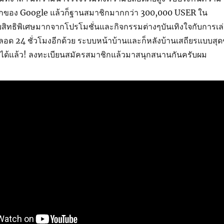
กของ Google แล้วก็ฐานสมาชิกมากกว่า 300,000 USER ใน
รับสิทธิพิเศษมากจากโปรโมชั่นและกิจกรรมต่างๆบันเทิงใจกับการเล
อด 24 ชั่วโมงอีกด้วย ระบบหน้าบ้านและก็หลังบ้านเสถียรแบบสุด
องได้แล้ว! ลงทะเบียนสมัครสมาชิกแล้วมาสนุกสนานกันครับผม