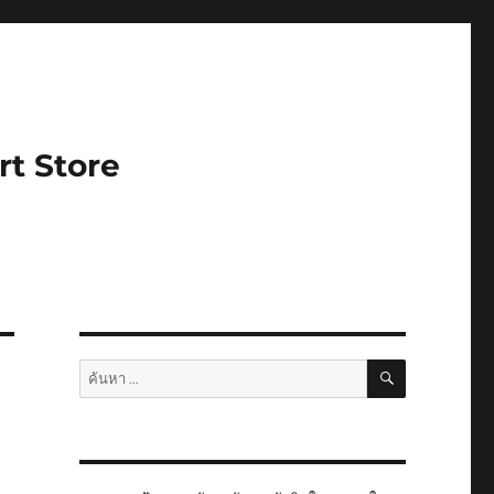
art Store
ค้นหา
ค้นหา: