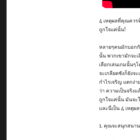
4 เหตุผลที่คุณคว
ถูกใจแค่นั้น!
หลายๆคนมักบอกกั
นั้น พวกเขามักจะเ
เลือกเล่นเกมนั้นๆโ
จะเกลียดชังก็ยังจะ
กำไรเจริญ แตกง่า
ว่า ความเป็นจริง
ถูกใจแค่นั้น มันจะ
และนี่เป็น 4 เหตุผ
1. คุณจะสนุกสนา