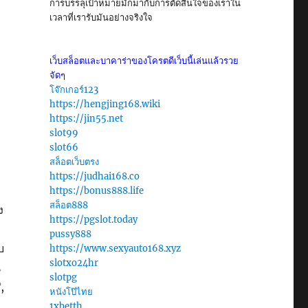
การบรรลุเป้าหมายมักมากับการตัดสินใจของเราใน
เวลาที่เรารับมันอย่างจริงใจ
เว็บสล็อตและบาคาร่าของโครตดีเว็บนี้เล่นแล้วรวย
จัดๆ
โจ๊กเกอร์123
https://hengjing168.wiki
https://jin55.net
slot99
slot66
สล็อตเว็บตรง
https://judhai168.co
https://bonus888.life
สล็อต888
ง
https://pgslot.today
pussy888
บ
https://www.sexyauto168.xyz
slotxo24hr
น
slotpg
,
หนังโป๊ไทย
1xbetth