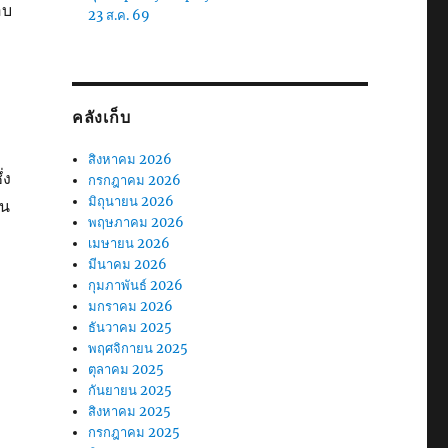
อบ
23 ส.ค. 69
คลังเก็บ
สิงหาคม 2026
่ง
กรกฎาคม 2026
มิถุนายน 2026
่น
พฤษภาคม 2026
เมษายน 2026
มีนาคม 2026
กุมภาพันธ์ 2026
มกราคม 2026
ธันวาคม 2025
พฤศจิกายน 2025
ตุลาคม 2025
กันยายน 2025
สิงหาคม 2025
กรกฎาคม 2025