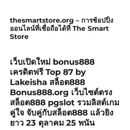
thesmartstore.org – การช้อปปิ้ง
ออนไลน์ที่เชื่อถือได้ที่ The Smart
Store
เว็บเปิดใหม่ bonus888
เครดิตฟรี Top 87 by
Lakeisha สล็อต888
Bonus888.org เว็บไซต์ตรง
สล็อต888 pgslot รวมลิสต์เกม
คู่ใจ จับคู่กับสล็อต888 แล้วยิง
ยาว 23 ตุลาคม 25 พนัน