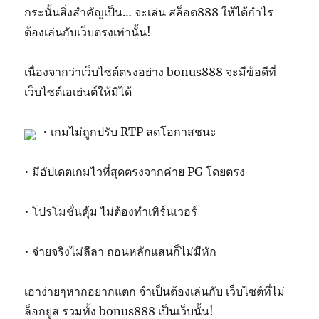
กระนั้นสิ่งสำคัญเป็น… จะเล่น สล็อต888 ให้ได้กำไร
ต้องเล่นกับเว็บตรงเท่านั้น!
เนื่องจากว่าเว็บไซต์ตรงอย่าง bonus888 จะมีข้อดีที่
เว็บไซต์เอเย่นต์ให้มิได้
• เกมไม่ถูกปรับ RTP ลดโอกาสชนะ
• มีอัปเดตเกมไวที่สุดตรงจากค่าย PG โดยตรง
• โปรโมชั่นคุ้ม ไม่ต้องทำเทิร์นเวอร์
• จ่ายจริงไม่ลีลา ถอนหลักแสนก็ไม่มีหัก
เอาง่ายๆหากอยากแตก จำเป็นต้องเล่นกับ เว็บไซต์ที่ไม่
ล็อกยูส รวมทั้ง bonus888 เป็นเว็บนั้น!