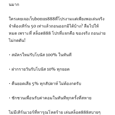
นมาก
ใครเคยเจอเว็บbonus888ที่โปรงามแต่เพียงพอเล่นจริง
จำต้องเทิร์น 50 เท่าแล้วถอนออกมิได้บ้าง? ลืมไปให้
หมด เพราะที่ สล็อต888 โปรที่แจกคือ ของจริง ถอนง่าย
ไม่กดดัน!
• สมัครใหม่รับโบนัส 100% ในทันที
• ฝากรายวันรับโบนัส 10% ทุกยอด
• คืนยอดเสีย 5% ทุกสัปดาห์ ไม่ต้องกดรับ
• ชักชวนเพื่อนรับค่าคอมในทันทีทุกครั้งที่สหาย
ไม่มีเทิร์นเวอร์ที่ทารุณโหดร้าย เล่นสล็อต888สบายๆ