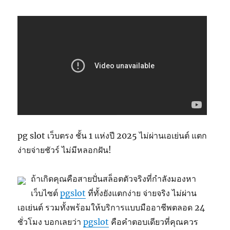
pg slot เว็บตรง ชั้น 1 แห่งปี 2025 ไม่ผ่านเอเย่นต์ แตก
ง่ายจ่ายชัวร์ ไม่มีหลอกฝัน!
ถ้าเกิดคุณคือสายปั่นสล็อตตัวจริงที่กำลังมองหา
เว็บไซต์
pgslot
ที่ทั้งยังแตกง่าย จ่ายจริง ไม่ผ่าน
เอเย่นต์ รวมทั้งพร้อมให้บริการแบบมืออาชีพตลอด 24
ชั่วโมง บอกเลยว่า
pgslot
คือคำตอบเดียวที่คุณควร