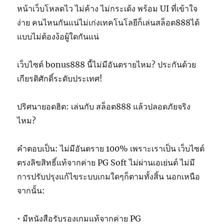
หน้าเว็บโหลดไว ไม่ค้าง ไม่กระเด้ง พร้อม UI ที่เข้าใจ
ง่าย คนไหนกันแน่ไม่เก่งเทคโนโลยีก็เล่นสล็อต888ได้
แบบไม่ต้องง้อผู้ใดกันแน่
เว็บไซต์ bonus888 นี้ไม่มีอันตรายไหม? ประกันด้วย
เกียรติศักดิ์ระดับประเทศ!
ปริศนายอดฮิต: เล่นกับ สล็อต888 แล้วปลอดภัยจริง
ไหม?
คำตอบเป็น: ไม่มีอันตราย 100% เพราะเราเป็น เว็บไซต์
ตรงลิขสิทธิ์แท้จากค่าย PG Soft ไม่ผ่านเอเย่นต์ ไม่มี
การปรับปรุงแก้ไขระบบเกมใดๆก็ตามทั้งสิ้น นอกเหนือ
จากนั้น:
• มีหนังสือรับรองเกมแท้จากค่าย PG