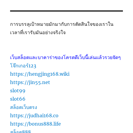
การบรรลุเป้าหมายมักมากับการตัดสินใจของเราใน
เวลาที่เรารับมันอย่างจริงใจ
เว็บสล็อตและบาคาร่าของโครตดีเว็บนี้เล่นแล้วรวยจัดๆ
โจ๊กเกอร์123
https://hengjing168.wiki
https://jin55.net
slot99
slot66
สล็อตเว็บตรง
https://judhai168.co
https://bonus888.life
สล็อต888