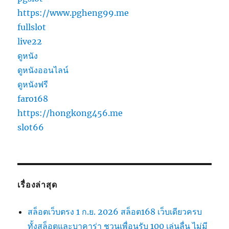
https://www.pgheng99.me
fullslot
live22
ดูหนัง
ดูหนังออนไลน์
ดูหนังฟรี
faro168
https://hongkong456.me
slot66
เรื่องล่าสุด
สล็อตเว็บตรง 1 ก.ย. 2026 สล็อต168 เว็บเดียวครบ
ทั้งสล็อตและบาคาร่า ชวนเพื่อนรับ 100 เล่นลื่น ไม่มี