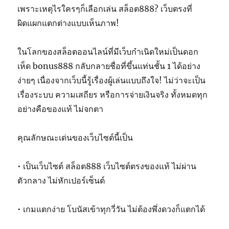
เพราะเหตุไรใครๆก็เลือกเล่น สล็อต888? เว็บตรงที่
ผิดแผกแตกต่างแบบเห็นภาพ!
ในโลกของสล็อตออนไลน์ที่มีเว็บกำเนิดใหม่เป็นดอก
เห็ด bonus888 กลับกลายชื่อที่ขึ้นแท่นชั้น 1 ได้อย่าง
ง่ายๆ เนื่องจากเว็บนี้รู้เรื่องผู้เล่นแบบถึงใจ! ไม่ว่าจะเป็น
เรื่องระบบ ความเสถียร หรือการจ่ายเงินจริง ทั้งหมดทุก
อย่างคือของแท้ ไม่จกตา
คุณลักษณะเด่นของเว็บไซต์นี้เป็น
• เป็นเว็บไซต์ สล็อต888 เว็บไซต์ตรงของแท้ ไม่ผ่าน
ตัวกลาง ไม่หักเปอร์เซ็นต์
• เกมแตกง่าย โบนัสเข้าทุกวี่วัน ไม่ต้องพึ่งดวงก็แตกได้