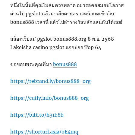
หนึ่งในนั้นที่คุณไม่สมควรพลาด อย่ารอคอยมอบโอกาส
ผ่านไป pgslot แล้วมาเสียดายคราวหน้ากดเข้าเว็บ
bonus888 เวลานี้ แล้วไปล่ารางวัลหลักแสนกันได้เลย!
สล็อตเว็บแม่ pgslot bonus888.org 8 พ.ย. 2568
Lakeisha casino pgslot แจกบ่อย Top 64
ขอขอบพระคุณที่มา
bonus888
https://rebrand.ly/bonus888-org
https://cutly.info/bonus888-org
https://bitt.to/h31b8b
https://shorturl.asia/oE4mq