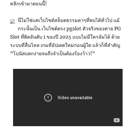
คลิกเข้ามาตอนนี้!
นี่ไม่ใช่แค่เว็บไซต์สล็อตธรรมดาๆที่พบได้ทั่วไป แม้
กระนั้นเป็น เว็บไซต์ตรง pgslot ตัวจริงของค่าย PG
Slot ที่ติดอันดับ 1 ของปี 2025 แบบไม่มีใครล้มได้ ด้วย
ระบบที่ลื่นไหล เกมที่อัปเดตใหม่ก่อนผู้ใด แล้วก็ที่สำคัญ
“โบนัสแตกง่ายจนถึงจำเป็นต้องร้องว้าว!”