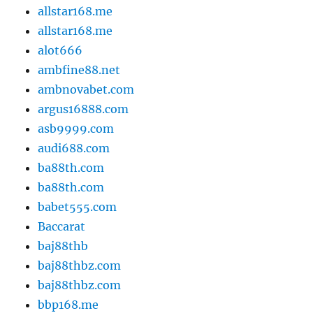
allstar168.me
allstar168.me
alot666
ambfine88.net
ambnovabet.com
argus16888.com
asb9999.com
audi688.com
ba88th.com
ba88th.com
babet555.com
Baccarat
baj88thb
baj88thbz.com
baj88thbz.com
bbp168.me