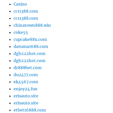
Casino
cc11388.com
cc11388.com
chinatown888.win
coke55
cupcake88x.com
daruma1688.com
dgb222hot.com
dgb222hot.com
dr888bet.com
du2477.com
ek4567.com
enjoy24.fun
erisauto.site
erisauto.site
etbet16888.com