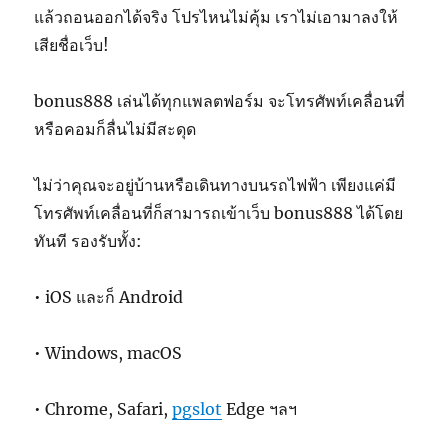
แล้วถอนออกได้จริง โปรไหนไม่คุ้ม เราไม่เอามาลงให้
เสียชื่อเว็บ!
bonus888 เล่นได้ทุกแพลตฟอร์ม จะโทรศัพท์เคลื่อนที่
หรือคอมก็ลื่นไม่มีสะดุด
ไม่ว่าคุณจะอยู่บ้านหรือเดินทางบนรถไฟฟ้า เพียงแค่มี
โทรศัพท์เคลื่อนที่ก็สามารถเข้าเว็บ bonus888 ได้โดย
ทันที รองรับทั้ง:
• iOS และก็ Android
• Windows, macOS
• Chrome, Safari,
pgslot
Edge ฯลฯ