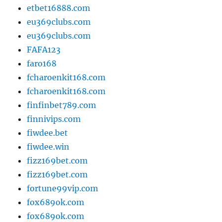
etbet16888.com
eu369clubs.com
eu369clubs.com
FAFA123
faro168
fcharoenkit168.com
fcharoenkit168.com
finfinbet789.com
finnivips.com
fiwdee.bet
fiwdee.win
fizz169bet.com
fizz169bet.com
fortune99vip.com
fox689ok.com
fox689ok.com