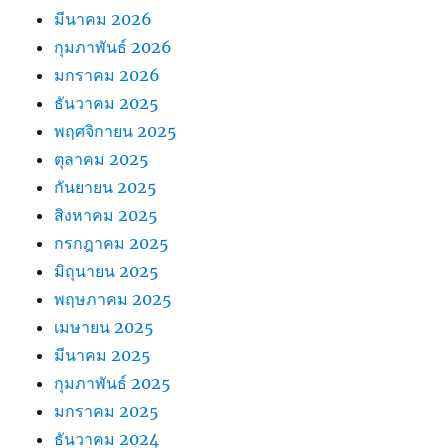
มีนาคม 2026
กุมภาพันธ์ 2026
มกราคม 2026
ธันวาคม 2025
พฤศจิกายน 2025
ตุลาคม 2025
กันยายน 2025
สิงหาคม 2025
กรกฎาคม 2025
มิถุนายน 2025
พฤษภาคม 2025
เมษายน 2025
มีนาคม 2025
กุมภาพันธ์ 2025
มกราคม 2025
ธันวาคม 2024