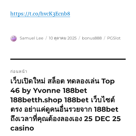
https://t.co/hvcK3Ecnb8
ผู้
เขียน
หมวด
ป้าย
Samuel Lee
10 ตุลาคม 2025
bonus888
PGSlot
เขียน
เมื่อ
หมู่
กำกับ
แนะแนว
ก่อนหน้า
เรื่อง
เว็บเปิดใหม่ สล็อต ทดลองเล่น Top
เรื่อง
ก่อน
46 by Yvonne 188bet
หน้า:
188betth.shop 188bet เว็บไซต์
ตรง อย่าแค่ดูคนอื่นรวยจาก 188bet
ถึงเวลาที่คุณต้องลองเอง 25 DEC 25
casino