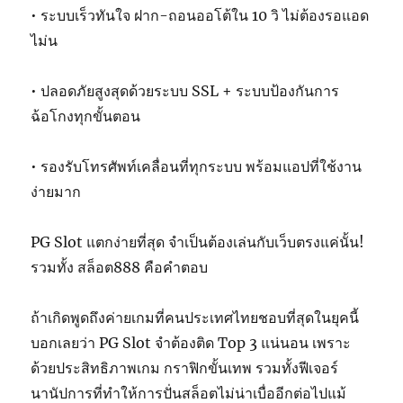
• ระบบเร็วทันใจ ฝาก-ถอนออโต้ใน 10 วิ ไม่ต้องรอแอด
ไม่น
• ปลอดภัยสูงสุดด้วยระบบ SSL + ระบบป้องกันการ
ฉ้อโกงทุกขั้นตอน
• รองรับโทรศัพท์เคลื่อนที่ทุกระบบ พร้อมแอปที่ใช้งาน
ง่ายมาก
PG Slot แตกง่ายที่สุด จำเป็นต้องเล่นกับเว็บตรงแค่นั้น!
รวมทั้ง สล็อต888 คือคำตอบ
ถ้าเกิดพูดถึงค่ายเกมที่คนประเทศไทยชอบที่สุดในยุคนี้
บอกเลยว่า PG Slot จำต้องติด Top 3 แน่นอน เพราะ
ด้วยประสิทธิภาพเกม กราฟิกขั้นเทพ รวมทั้งฟีเจอร์
นานัปการที่ทำให้การปั่นสล็อตไม่น่าเบื่ออีกต่อไปแม้