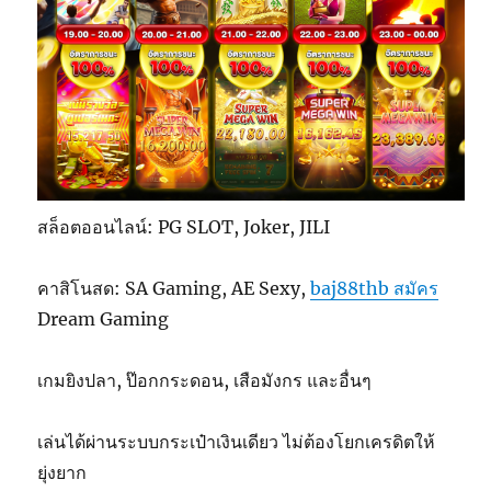
สล็อตออนไลน์: PG SLOT, Joker, JILI
คาสิโนสด: SA Gaming, AE Sexy,
baj88thb สมัคร
Dream Gaming
เกมยิงปลา, ป๊อกกระดอน, เสือมังกร และอื่นๆ
เล่นได้ผ่านระบบกระเป๋าเงินเดียว ไม่ต้องโยกเครดิตให้
ยุ่งยาก