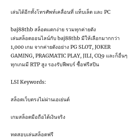
เล่นได้อีกทั้งโทรศัพท์เคลื่อนที่ แท็บเล็ต และ PC
baj88thb สล็อตแตกง่าย รวมทุกค่ายดัง
เล่นสล็อตออนไลน์กับ baj88thb มีให้เลือกมากกว่า
1,000 เกม จากค่ายดังอย่าง PG SLOT, JOKER
GAMING, PRAGMATIC PLAY, JILI, CQ9 และก็อื่นๆ
ทุกเกมมี RTP สูง รองรับฟีพบร์ ซื้อฟรีสปิน
LSI Keywords:
สล็อตเว็บตรงไม่ผ่านเอเย่นต์
เกมสล็อตมือถือได้เงินจริง
ทดสอบเล่นสล็อตฟรี