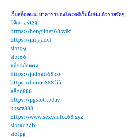
เว็บสล็อตและบาคาร่าของโครตดีเว็บนี้เล่นแล้วรวยจัดๆ
โจ๊กเกอร์123
https://hengjing168.wiki
https://jin55.net
slot99
slot66
สล็อตเว็บตรง
https://judhai168.co
https://bonus888.life
สล็อต888
https://pgslot.today
pussy888
https://www.sexyauto168.xyz
slotxo24hr
slotpg