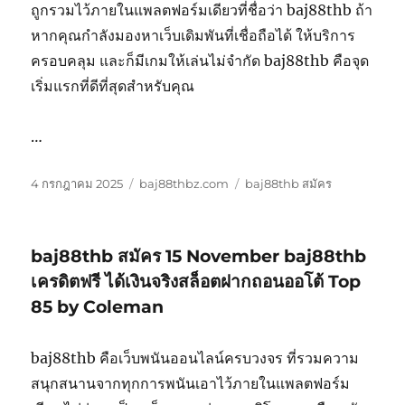
ถูกรวมไว้ภายในแพลตฟอร์มเดียวที่ชื่อว่า baj88thb ถ้า
หากคุณกำลังมองหาเว็บเดิมพันที่เชื่อถือได้ ให้บริการ
ครอบคลุม และก็มีเกมให้เล่นไม่จำกัด baj88thb คือจุด
เริ่มแรกที่ดีที่สุดสำหรับคุณ
…
เขียน
หมวด
ป้าย
4 กรกฎาคม 2025
baj88thbz.com
baj88thb สมัคร
เมื่อ
หมู่
กำกับ
baj88thb สมัคร 15 November baj88thb
เครดิตฟรี ได้เงินจริงสล็อตฝากถอนออโต้ Top
85 by Coleman
baj88thb คือเว็บพนันออนไลน์ครบวงจร ที่รวมความ
สนุกสนานจากทุกการพนันเอาไว้ภายในแพลตฟอร์ม