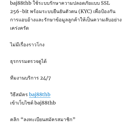
baj88thb ใช้ระบบรักษาความปลอดภัยแบบ SSL
256-bit พร้อมระบบยืนยันตัวตน (KYC) เพื่อป้องกัน
การแอบอ้างและรักษาข้อมูลลูกค้าให้เป็นความลับอย่าง
เคร่งครัด
ไม่มีเรื่องราวโกง
ธุรกรรมตรวจดูได้
ทีมงานบริการ 24/7
วิธีสมัคร
baj88thb
เข้าเว็บไซต์ baj88thb
คลิก “ลงทะเบียนสมัครสมาชิก”