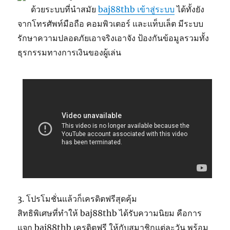
ด้วยระบบที่นำสมัย
baj88thb เข้าสู่ระบบ
ได้ทั้งยัง
จากโทรศัพท์มือถือ คอมพิวเตอร์ และแท็บเล็ต มีระบบ
รักษาความปลอดภัยเอาจริงเอาจัง ป้องกันข้อมูลรวมทั้ง
ธุรกรรมทางการเงินของผู้เล่น
3. โปรโมชั่นแล้วก็เครดิตฟรีสุดคุ้ม
สิทธิพิเศษที่ทำให้ baj88thb ได้รับความนิยม คือการ
แจก baj88thb เครดิตฟรี ให้กับสมาชิกแต่ละวัน พร้อม