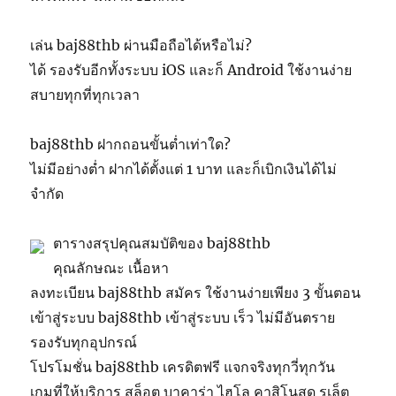
เล่น baj88thb ผ่านมือถือได้หรือไม่?
ได้ รองรับอีกทั้งระบบ iOS และก็ Android ใช้งานง่าย
สบายทุกที่ทุกเวลา
baj88thb ฝากถอนขั้นต่ำเท่าใด?
ไม่มีอย่างต่ำ ฝากได้ตั้งแต่ 1 บาท และก็เบิกเงินได้ไม่
จำกัด
ตารางสรุปคุณสมบัติของ baj88thb
คุณลักษณะ เนื้อหา
ลงทะเบียน baj88thb สมัคร ใช้งานง่ายเพียง 3 ขั้นตอน
เข้าสู่ระบบ baj88thb เข้าสู่ระบบ เร็ว ไม่มีอันตราย
รองรับทุกอุปกรณ์
โปรโมชั่น baj88thb เครดิตฟรี แจกจริงทุกวี่ทุกวัน
เกมที่ให้บริการ สล็อต บาคาร่า ไฮโล คาสิโนสด รูเล็ต