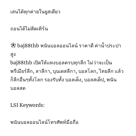
เล่นได้ทุกค่ายในยูสเดียว
ถอนได้ไม่ติดเทิร์น
baj88thb พนันบอลออนไลน์ ราคาดี ค่าน้ำประปา
สูง
baj88thb เปิดให้แทงบอลครบทุกลีก ไม่ว่าจะเป็น
พรีเมียร์ลีก, ลาลีกา, บุนเดสลีกา, บอลโลก, ไทยลีก แล้ว
ก็ลีกอื่นๆทั้งโลก รองรับทั้ง บอลเต็ง, บอลสเต็ป, พนัน
บอลสด
LSI Keywords:
พนันบอลออนไลน์โทรศัพท์มือถือ