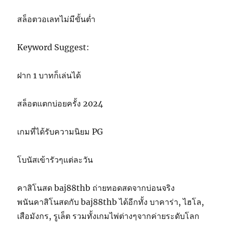
สล็อตวอเลทไม่มีขั้นต่ำ
Keyword Suggest:
ฝาก 1 บาทก็เล่นได้
สล็อตแตกบ่อยครั้ง 2024
เกมที่ได้รับความนิยม PG
โบนัสเข้ารัวๆแต่ละวัน
คาสิโนสด baj88thb ถ่ายทอดสดจากบ่อนจริง
พนันคาสิโนสดกับ baj88thb ได้อีกทั้ง บาคาร่า, ไฮโล,
เสือมังกร, รูเล็ต รวมทั้งเกมไพ่ต่างๆจากค่ายระดับโลก