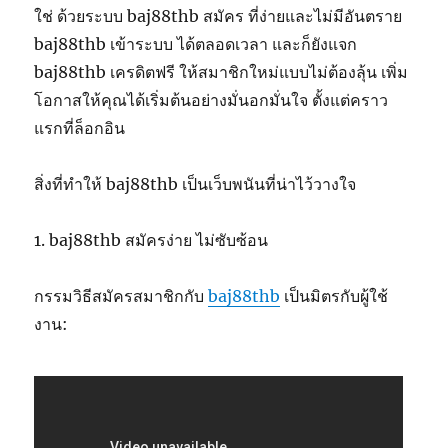
ใช่ ด้วยระบบ baj88thb สมัคร ที่ง่ายและไม่มีอันตราย
baj88thb เข้าระบบ ได้ตลอดเวลา และก็ยังแจก
baj88thb เครดิตฟรี ให้สมาชิกใหม่แบบไม่ต้องลุ้น เพิ่ม
โอกาสให้คุณได้เริ่มต้นอย่างมั่นอกมั่นใจ ตั้งแต่คราว
แรกที่ล็อกอิน
สิ่งที่ทำให้ baj88thb เป็นเว็บพนันที่น่าไว้วางใจ
1. baj88thb สมัครง่าย ไม่ซับซ้อน
กรรมวิธีสมัครสมาชิกกับ
baj88thb
เป็นมิตรกับผู้ใช้
งาน: