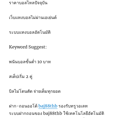
ราคาบอลไหลปัจจุบัน
เว็บแทงบอลไม่ผ่านเอเย่นต์
ระบบแทงบอลอัตโนมัติ
Keyword Suggest:
พนันบอลขั้นต่ำ 10 บาท
สเต็ปเริ่ม 2 คู่
บิลไม่โดนตัด จ่ายเต็มทุกยอด
ฝาก-ถอนออโต้
baj88thb
รองรับทรูวอเลท
ระบบฝากถอนของ baj88thb ใช้เทคโนโลยีอัตโนมัติ