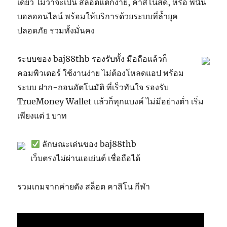
เดียว ไม่ว่าจะเป็น สล็อตแตกง่าย, คาสิโนสด, หรือ พนัน
บอลออนไลน์ พร้อมให้บริการด้วยระบบที่ล้ำยุค
ปลอดภัย รวมทั้งมั่นคง
ระบบของ baj88thb รองรับทั้ง มือถือแล้วก็
คอมพิวเตอร์ ใช้งานง่าย ไม่ต้องโหลดแอป พร้อม
ระบบ ฝาก-ถอนอัตโนมัติ ที่เร็วทันใจ รองรับ
TrueMoney Wallet แล้วก็ทุกแบงค์ ไม่มีอย่างต่ำ เริ่ม
เพียงแต่ 1 บาท
ลักษณะเด่นของ baj88thb
เว็บตรงไม่ผ่านเอเย่นต์ เชื่อถือได้
รวมเกมจากค่ายดัง สล็อต คาสิโน กีฬา