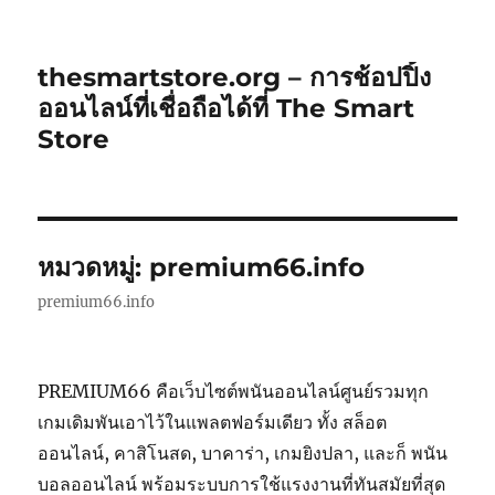
thesmartstore.org – การช้อปปิ้ง
ออนไลน์ที่เชื่อถือได้ที่ The Smart
Store
หมวดหมู่:
premium66.info
premium66.info
PREMIUM66 คือเว็บไซต์พนันออนไลน์ศูนย์รวมทุก
เกมเดิมพันเอาไว้ในแพลตฟอร์มเดียว ทั้ง สล็อต
ออนไลน์, คาสิโนสด, บาคาร่า, เกมยิงปลา, และก็ พนัน
บอลออนไลน์ พร้อมระบบการใช้แรงงานที่ทันสมัยที่สุด