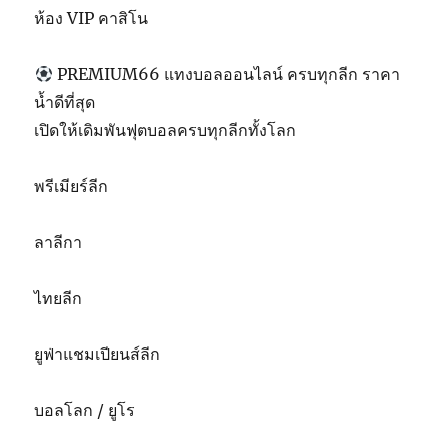
ห้อง VIP คาสิโน
PREMIUM66 แทงบอลออนไลน์ ครบทุกลีก ราคา
น้ำดีที่สุด
เปิดให้เดิมพันฟุตบอลครบทุกลีกทั้งโลก
พรีเมียร์ลีก
ลาลีกา
ไทยลีก
ยูฟ่าแชมเปียนส์ลีก
บอลโลก / ยูโร