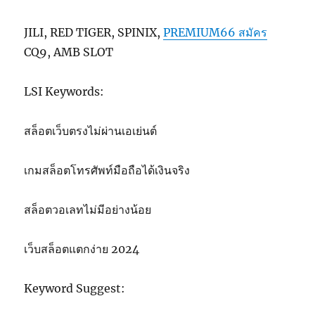
JILI, RED TIGER, SPINIX,
PREMIUM66 สมัคร
CQ9, AMB SLOT
LSI Keywords:
สล็อตเว็บตรงไม่ผ่านเอเย่นต์
เกมสล็อตโทรศัพท์มือถือได้เงินจริง
สล็อตวอเลทไม่มีอย่างน้อย
เว็บสล็อตแตกง่าย 2024
Keyword Suggest: