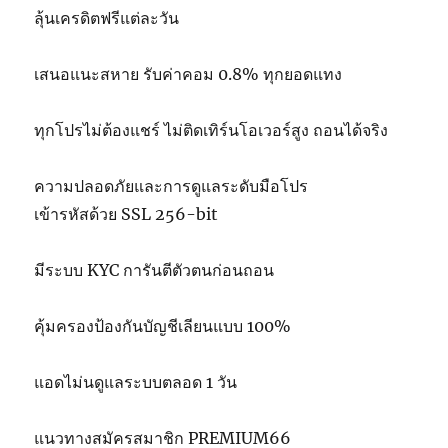
ลุ้นเครดิตฟรีแต่ละวัน
เสนอแนะสหาย รับค่าคอม 0.8% ทุกยอดแทง
ทุกโปรไม่ต้องแชร์ ไม่ติดเทิร์นโอเวอร์สูง ถอนได้จริง
ความปลอดภัยและการดูแลระดับมือโปร
เข้ารหัสด้วย SSL 256-bit
มีระบบ KYC การันตีตัวตนก่อนถอน
คุ้มครองป้องกันบัญชีเลียนแบบ 100%
แอดไม่นดูแลระบบตลอด 1 วัน
แนวทางสมัครสมาชิก PREMIUM66