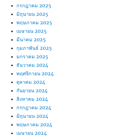
กรกฎาคม 2025
มิถุนายน 2025
พฤษภาคม 2025
เมษายน 2025
มีนาคม 2025
กุมภาพันธ์ 2025
มกราคม 2025
ธันวาคม 2024
พฤศจิกายน 2024
ตุลาคม 2024
กันยายน 2024
สิงหาคม 2024
กรกฎาคม 2024
มิถุนายน 2024
พฤษภาคม 2024
เมษายน 2024