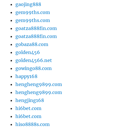
gaojing888
gem99ths.com
gem99ths.com
goatza888fin.com
goatza888fin.com
gobaza88.com
golden456
golden4566.net
gowingo88.com
happy168
hengheng9899.com
hengheng9899.com
hengjing168
hi6bet.com
hi6bet.com
hiso8888s.com