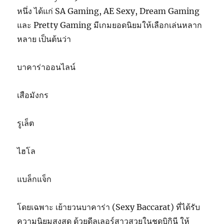
หนึ่ง ได้แก่ SA Gaming, AE Sexy, Dream Gaming
และ Pretty Gaming มีเกมยอดนิยมให้เลือกเล่นหลาก
หลาย เป็นต้นว่า
บาคาร่าออนไลน์
เสือมังกร
รูเล็ต
ไฮโล
แบล็กแจ็ก
โดยเฉพาะ เย้ายวนบาคาร่า (Sexy Baccarat) ที่ได้รับ
ความนิยมสูงสุด ด้วยดีลเลอร์สาวสวยในชุดบิกินี ให้