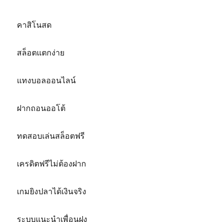
คาสิโนสด
สล็อตแตกง่าย
แทงบอลออนไลน์
ฝากถอนออโต้
ทดสอบเล่นสล็อตฟรี
เครดิตฟรีไม่ต้องฝาก
เกมยิงปลาได้เงินจริง
ระบบแนะนำเพื่อนฝูง