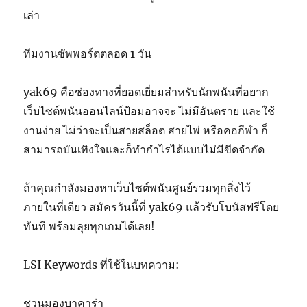
เล่า
ทีมงานซัพพอร์ตตลอด 1 วัน
yak69 คือช่องทางที่ยอดเยี่ยมสำหรับนักพนันที่อยาก
เว็บไซต์พนันออนไลน์ป้อมอาจจะ ไม่มีอันตราย และใช้
งานง่าย ไม่ว่าจะเป็นสายสล็อต สายไพ่ หรือคอกีฬา ก็
สามารถบันเทิงใจและก็ทำกำไรได้แบบไม่มีขีดจำกัด
ถ้าคุณกำลังมองหาเว็บไซต์พนันศูนย์รวมทุกสิ่งไว้
ภายในที่เดียว สมัครวันนี้ที่ yak69 แล้วรับโบนัสฟรีโดย
ทันที พร้อมลุยทุกเกมได้เลย!
LSI Keywords ที่ใช้ในบทความ:
ชวนมองบาคาร่า