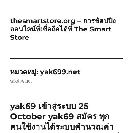
thesmartstore.org – การช้อปปิ้ง
ออนไลน์ที่เชื่อถือได้ที่ The Smart
Store
หมวดหมู่:
yak699.net
yak699.net
yak69 เข้าสู่ระบบ 25
October yak69 สมัคร ทุก
คนใช้งานได้ระบบคำนวณค่า