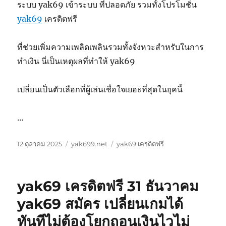
ระบบ yak69 เข้าระบบ ที่ปลอดภัย รวมทั้งโปรโมชั่น
yak69
เครดิตฟรี
ที่ช่วยเพิ่มความเพลิดเพลินรวมทั้งจังหวะสำหรับในการ
ทำเงิน นี่เป็นเหตุผลที่ทำให้ yak69
เปลี่ยนเป็นตัวเลือกที่ผู้เล่นเชื่อใจเยอะที่สุดในยุคนี้
…
เขียน
หมวด
ป้าย
12 ตุลาคม 2025
yak699.net
yak69 เครดิตฟรี
เมื่อ
หมู่
กำกับ
yak69 เครดิตฟรี 31 ธันวาคม
yak69 สมัคร เปลี่ยนเกมได้
ทันทีไม่ต้องโยกถอนเงินไวไม่