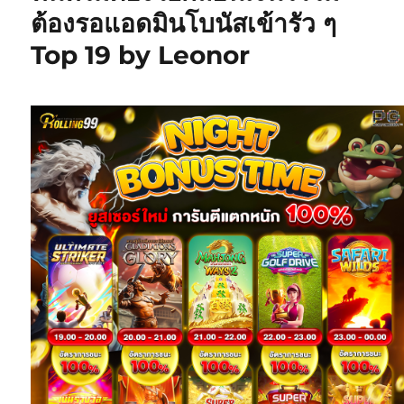
ต้องรอแอดมินโบนัสเข้ารัว ๆ
Top 19 by Leonor