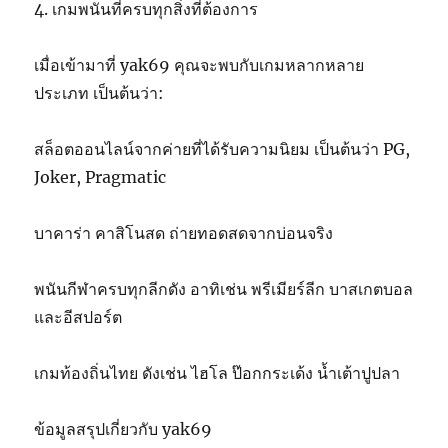
4. เกมพนันที่ครบทุกสิ่งที่ต้องการ
เมื่อเข้ามาที่ yak69 คุณจะพบกับเกมหลากหลาย
ประเภท เป็นต้นว่า:
สล็อตออนไลน์จากค่ายที่ได้รับความนิยม เป็นต้นว่า PG,
Joker, Pragmatic
บาคาร่า คาสิโนสด ถ่ายทอดสดจากบ่อนจริง
พนันกีฬาครบทุกลีกดัง อาทิเช่น พรีเมียร์ลีก บาสเกตบอล
และอีสปอร์ต
เกมท้องถิ่นไทย ดังเช่น ไฮโล ป๊อกกระเด้ง น้ำเต้าปูปลา
ข้อมูลสรุปเกี่ยวกับ yak69