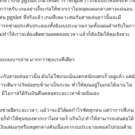
ัสว่าเกม pgfish เกมไหนดี? เราจะดูแค่ว่า เกมแบบไหนที่จะทำให
กกว่าครับ เกมอย่างงี้จะก่อให้พวกเราไม่หลุดแผนกลางทางแน่นอน
เล่น pgslot ที่จริงแล้ว เกมที่เหมาะสมกับสายเล่นยาวนั้นจะมี
มารถช่วยประคับประคองทั้งยังงบประมาณรวมทั้งแผนสำหรับในกา
ไม่ทำให้เราจะต้องติดตามผลตลอดเวลา แล้วก็ยังเปิดให้คุมจังหวะ
่ายแบบเบาๆจ่าย มากกว่าพุ่งแรงทีเดียว
ะกับสายเล่นยาวนั้น มันไม่ใช่เกมเน้นแตกหนักแตกเร็วอยู่แล้ว แต่ม
การเติมรางวัลย่อยๆเข้ามาเป็นระยะ ทำให้คุณอยู่ในเกมได้นาน ไม่
ื่อง มีโอกาสได้รับเงินคืนตลอดระยะเวลาด้วยนั่นเอง
่อยช่วยยืดระยะเวลา: แม้ว่าจะมิได้ผลกำไรชัดทุกหน แต่ว่าการที่เกม
ื่อยก็ทำให้ทุนของพวกเราไม่หายเร็วเกินไป ทำให้สามารถเล่นต่อได้
ติมเงินเสมอๆหรือหยุดกลางคันเนื่องจากงบประมาณหมดไปก่อนด้วย