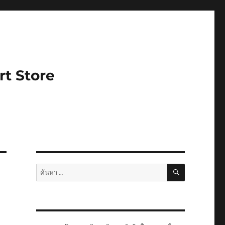
art Store
ค้นหา
ค้นหา: