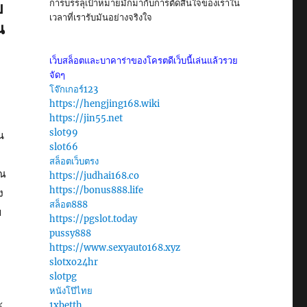
การบรรลุเป้าหมายมักมากับการตัดสินใจของเราใน
บ
เวลาที่เรารับมันอย่างจริงใจ
น
เว็บสล็อตและบาคาร่าของโครตดีเว็บนี้เล่นแล้วรวย
จัดๆ
โจ๊กเกอร์123
https://hengjing168.wiki
https://jin55.net
slot99
น
slot66
ว
สล็อตเว็บตรง
ุณ
https://judhai168.co
https://bonus888.life
ง
สล็อต888
บ
https://pgslot.today
pussy888
https://www.sexyauto168.xyz
slotxo24hr
slotpg
หนังโป๊ไทย
1xbetth