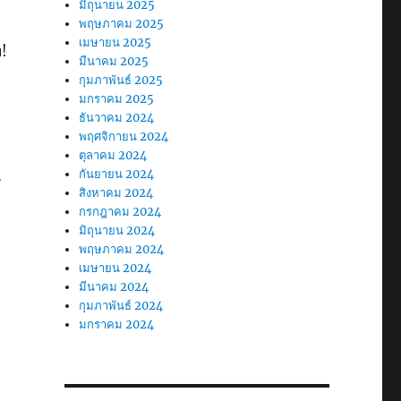
มิถุนายน 2025
พฤษภาคม 2025
เมษายน 2025
!
มีนาคม 2025
กุมภาพันธ์ 2025
มกราคม 2025
ธันวาคม 2024
พฤศจิกายน 2024
ๆ
ตุลาคม 2024
กันยายน 2024
น
สิงหาคม 2024
กรกฎาคม 2024
มิถุนายน 2024
พฤษภาคม 2024
เมษายน 2024
มีนาคม 2024
กุมภาพันธ์ 2024
มกราคม 2024