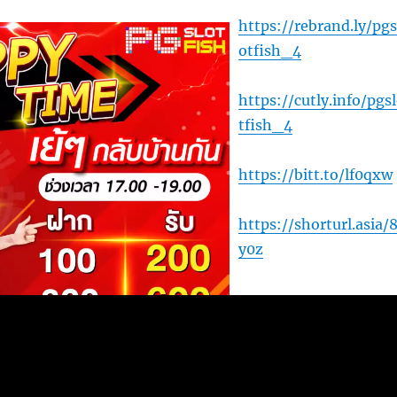
https://rebrand.ly/pgs
otfish_4
https://cutly.info/pgs
tfish_4
https://bitt.to/lf0qxw
https://shorturl.asia/
y0z