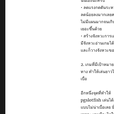
นั่นเองนะครับ
• ลดแรงกดดันระหว่า
ลดน้อยลงมากเลยครั
ไม่มีแผนมากจนเกิ
เยอะขึ้นด้วย
• สร้างจังหวะการเล
มีจังหวะอ่านเกมได้
และก็วางจังหวะของ
2. เกมที่มีเป้าหมา
ทาง ทำให้เล่นยาวได
เบื่อ
อีกหนึ่งจุดที่ทำให้
pgslotfish เล่นได
แบบไม่น่าเบื่อเลย นั