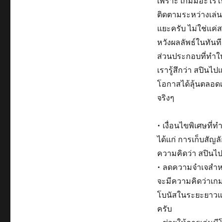
เพราะ เกมมีอะไรใ
ติดตามระหว่างเล่
แยะครับ ไม่ใช่แค่สป
หวังผลลัพธ์ในทันที 
ส่วนประกอบที่ทำใ
เรารู้สึกว่า สปินไปแ
โอกาสได้ลุ้นตลอด
จริงๆ
• เงื่อนไขพิเศษที่
ได้แก่ การเก็บสัญ
ความคิดว่า สปินไป
• ลดความจำเจสำหรั
จะมีความคิดว่าเกม
โบนัสในระยะยาวแล้
ครับ