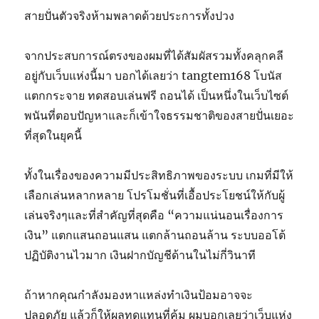
สายปั่นตัวจริงห้ามพลาดด้วยประการทั้งปวง
จากประสบการณ์ตรงของผมที่ได้สัมผัสรวมทั้งคลุกคลี
อยู่กับเว็บแห่งนี้มา บอกได้เลยว่า tangtem168 โบนัส
แตกกระจาย ทดสอบเล่นฟรี ถอนได้ เป็นหนึ่งในเว็บไซต์
พนันที่ตอบปัญหาและก็เข้าใจธรรมชาติของสายปั่นเยอะ
ที่สุดในยุคนี้
ทั้งในเรื่องของความมีประสิทธิภาพของระบบ เกมที่มีให้
เลือกเล่นหลากหลาย โปรโมชั่นที่เอื้อประโยชน์ให้กับผู้
เล่นจริงๆและที่สำคัญที่สุดคือ “ความแน่นอนเรื่องการ
เงิน” แตกแสนถอนแสน แตกล้านถอนล้าน ระบบออโต้
ปฏิบัติงานไวมาก เงินฝากบัญชีด้านในไม่กี่วินาที
ถ้าหากคุณกำลังมองหาแหล่งทำเงินป้อมอาจจะ
ปลอดภัย แล้วก็ให้ผลทดแทนที่คุ้ม ผมบอกเลยว่าเว็บแห่ง