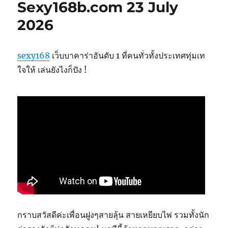
Sexy168b.com 23 July
2026
sexy168
เว็บบาคาร่าอันดับ 1 ที่คนทั่วทั้งประเทศทุ่มเท
ใจให้ เล่นยังไงก็ปัง !
กราบสวัสดีค่ะเพื่อนฝูงๆสายลุ้น สายเหยียบไพ่ รวมทั้งนัก