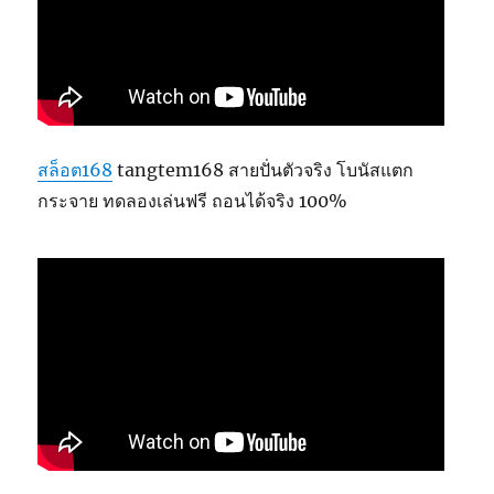
สล็อต168
tangtem168 สายปั่นตัวจริง โบนัสแตก
กระจาย ทดลองเล่นฟรี ถอนได้จริง 100%