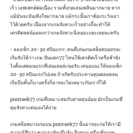
เร็ว เอฟเฟกต์ต่อเนื่อง รวมทั้งกดเล่นเพลินมากมาย หาก
แม้มันจะบันเทิงใจมากมาย แม้กระนั้นเราต้องระวังเอา
ไว้ด้วยครับ เนื่องจากเกมจังหวะเร็วอย่างงี้จะทำให้
เครดิตลดน้อยลงกว่าเกมจังหวะนิ่งเยอะแยะเลยนะครับ
• ลองเช็ก 20-30 สปินแรก: คนที่เล่นเกมสล็อตบ่อยๆจะ
เริ่มจับได้ว่า เกม ปั่นแตก77 ไหนใช้เครดิตเร็วหรือช้ายัง
ไงตั้งแต่ตอนแรกที่เล่นเลยล่ะขอรับ เสนอแนะให้ลองเช็ก
20-30 สปินแรกไปเลย ถ้าเกิดรับประทานทุนตลอดจน
เริ่มบีบคั้นก็บางครั้งก็อาจจะไม่เหมาะกับเราก็ได้
puntaek77 เกมที่เหมาะสมกับสายทุนน้อย มักเป็นเกมที่
คุมจังหวะตนเองได้ง่าย
เกมสล็อตบางเกมบน puntaek77 นั้นอาจจะก่อให้เรามี
ความรู้สึกว่า พวกเราต้องรีบลุ้น รีบตาม หรือเพิ่มเบท