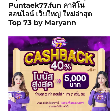
Puntaek77.fun คาสิโน
ออนไลน์ เว็บใหญ่ ใหม่ล่าสุด
Top 73 by Maryann