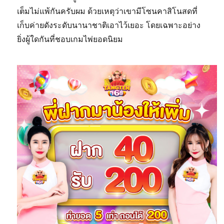
เต็มไม่แพ้กันครับผม ด้วยเหตุว่าเขามีโซนคาสิโนสดที่
เก็บค่ายดังระดับนานาชาติเอาไว้เยอะ โดยเฉพาะอย่าง
ยิ่งผู้ใดกันที่ชอบเกมไพ่ยอดนิยม