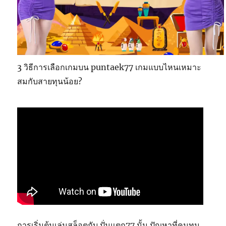
3 วิธีการเลือกเกมบน puntaek77 เกมแบบไหนเหมาะ
สมกับสายทุนน้อย?
การเริ่มต้นเล่นสล็อตกับ ปั่นแตก77 นั้น ปัญหาที่คนทุน