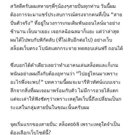
สวัสดีครับผมสหายๆพี่ๆน้องๆสายปั่นทุกท่าน วันนี้ผม
ต้องการจะมาแชร์ประสบการณ์ตรงจากคนที่เป็น “สาย
ปั่นตัวจริง” ที่อยู่ในวงการเกมเดิมพันออนไลน์มาอย่าง
ช้านาน เจ็บมาเยอะ เจอกลฉ้อฉลมาก็แยะ แต่ว่าล่าสุด
ผมได้ไปพบกับพิกัดลับ (ที่ไม่ลับอีกต่อไป) อย่างเว็บ
สล็อตเว็บตรง โบนัสแตกกระจาย ทดสอบเล่นฟรี ถอนได้
ซึ่งบอกได้คำเดียวเลยว่าทำเอาคนเล่นสล็อตและก็เกม
พนันอย่างผมถึงกับต้องอุทานว่า “ไปอยู่ไหนมาเพราะ
อะไรพึ่งจะพบ!” บทความนี้ผมจะมารีทิวทัศน์แบบเจาะ
ลึกจากสิ่งที่ผมเจอมาพร้อมกับตัว ไม่มีการอวยไส้แตก
แต่จะเล่าให้ฟังชัดๆว่าเพราะเหตุใดเว็บนี้ถึงเปลี่ยนเป็นก
ระแสในกลุ่มสายปั่นในขณะนั้นครับผม
จุดเริ่มแรกของสายปั่น: สล็อต168 เพราะเหตุใดจำเป็น
ต้องเลือกเว็บไซต์นี้?