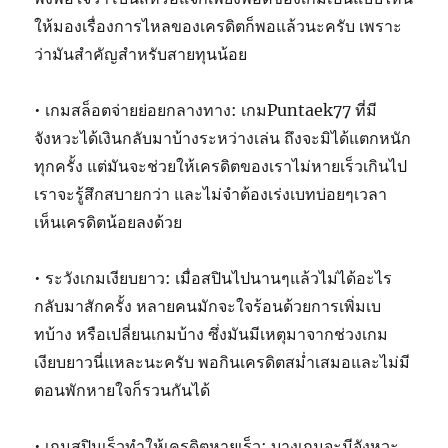
ให้มองเรื่องการไหลของเครดิตก็พอแล้วนะครับ เพราะ
ว่ามันสำคัญสำหรับสายทุนน้อย
• เกมสล็อตจ่ายย่อยกลางทาง: เกมPuntaek77 ที่มี
จังหวะได้เงินกลับมาบ้างระหว่างเล่น ถึงจะมิได้แตกหนัก
ทุกครั้ง แต่มันจะช่วยให้เครดิตของเราไม่หายเร็วเกินไป
เราจะรู้สึกสบายกว่า และไม่จำต้องเร่งเบทบ่อยๆเวลา
เห็นเครดิตน้อยลงด้วย
• ระวังเกมเงียบยาว: เมื่อสปินไปนานๆแล้วไม่ได้อะไร
กลับมาสักครั้ง หลายคนมักจะใจร้อนด้วยการเพิ่มเบ
ทบ้าง หรือเปลี่ยนเกมบ้าง ซึ่งมันมีเหตุมาจากช่วงเกม
เงียบยาวนี่แหละนะครับ พอกินเครดิตสม่ำเสมอและไม่มี
ตอนพักหายใจก็รวนกันได้
• เกมสปินเร็วทำให้เครดิตหายเร็ว: บางเกมจะมีจังหวะ