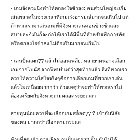
• เกมจังหวะนิ่งทำให้ตกลงใจช้าลง: คนส่วนใหญ่จะเริ่ม
เล่นพลาดในช่วงเวลาที่เกมเร่งอารมณ์มากจนเกินไป แต่
ถ้าหากเรามาเล่นเกมที่มีจังหวะเล่นค่อนข้างช้าและ
สบายล่ะ? มันก็จะก่อให้เราได้มีพื้นที่สำหรับเพื่อการคิด
หรือตกลงใจช้าลง ไม่ต้องรีบมากจนเกินไป
• เล่นปั่นแตก77 แล้วไม่อ่อนเพลีย: หลายๆคนอาจเลือก
เกมจากโบนัส จากฟีพบร์ แต่ว่าสุดท้ายแล้ว สิ่งที่พวกเรา
ควรให้ความใส่ใจจริงๆคือการเลือกเกมที่พวกเราเล่น
แล้วไม่เหนื่อยมากกว่า ด้วยเหตุว่าจะทำให้พวกเราไม่
ต้องเครียดกับจังหวะเกมตลอดระยะเวลา
สายทุนน้อยควรที่จะเลือกเกมสล็อต77 ที่ เข้ากับนิสัย
ของตน มากกว่าเลือกตามกระแส
ท้ายที่สุดแล้ว การเลือกเกมปั่นแตก77 นั้น มันไม่ได้