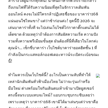
ล่ารางวัลผู้น่ารักทุกคน! นาทีนี้ถ้าหากพวกเราจะกล่าว
ถึงเกมไพ่ที่ได้รับความนิยมที่สุดในจักรวาลเดิมพัน
ออนไลน์ คงจะไม่มีใครกล้าปฏิเสธชื่อของ บาคาร่า168
แน่นอนใช่ไหมขา? แต่ว่าช้าก่อนค่ะ! ยุคนี้ปี 2026 จะ
เล่นบาคาร่าทั้งที จะไปเล่นเว็บไซต์ไก่กาตาตั๊กแตนไม่ได้
เด็ดขาด ด้วยเหตุว่าถ้าต้องการสัมผัสความเริ่ด ความปัง
รวมทั้งความพรีเมียมขั้นสุด มันต้องที่นี่ที่เดียวในโลกค่ะ
คุณน้า… เซ็กซี่บาคาร่า เว็บไซต์บาคาร่ายอดฮิตชั้น 1 ที่
กำลังเป็นกระแสทอล์กออฟเดอะทาวน์ระเบิดระเบ้อขณะ
นี้!
ทำไมควรเป็นเว็บไซต์นี้? อะไรเป็นความลับที่ทำให้
เหล่านักเดิมพันทั่วฟ้าเมืองไทย ไม่ว่าจะรุ่นเก๋าหรือ
มือใหม่ ต่างพร้อมใจกันเดินตบเท้าเข้ามาเปิดยูสเซอร์
ตรงนี้จนระบบแทบจะไหม้? แอบกระซุบกระซิบเลยว่า
เพราะเหตุว่า บาคาร่า168 เขามิได้มาเล่นๆแต่ว่าเขาคือ