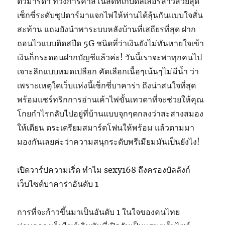
ตัวมารดา ที่วงการคาสิโนสดที่เก็บดีลเลอร์สาวสวยสุด
เซ็กซี่ระดับซุปตาร์มาแจกไพ่ให้ท่านได้ลุ้นกันแบบใจสั่น
สะท้าน แถมยังนำพาระบบหลังบ้านที่เสถียรที่สุด ฝาก
ถอนไวแบบติดสปีด 5G ชนิดที่ว่าเงินยังไม่ทันหายใจเข้า
เงินก็กระดอนฝากบัญชีแล้วค่ะ! วันนี้เราจะพาทุกคนไป
เจาะลึกแบบหมดเปลือก คัดเลือกเนื้อๆเน้นๆไม่มีน้ำ ว่า
เพราะเหตุใดเว็บแห่งนี้เซ็กซี่บาคาร่า ถึงน่าสนใจที่สุด
พร้อมแชร์ทริกการอ่านเค้าไพ่ขั้นเทวดาที่จะช่วยให้คุณ
โกยกำไรกลับไปอยู่ที่บ้านแบบจุกๆตกลงว่าสะสางสมอง
ให้เตียน ตระเตรียมสมาร์ตโฟนให้พร้อม แล้วตามมา
มองกันเลยค่ะว่าความสนุกระดับพรีเมียมมันเป็นยังไง!
เปิดวาร์ปความเริ่ด ทำไม sexy168 ถึงครองบัลลังก์
เว็บไซต์บาคาร่าอันดับ 1
การที่จะก้าวขึ้นมาเป็นอันดับ 1 ในใจของคนไทย