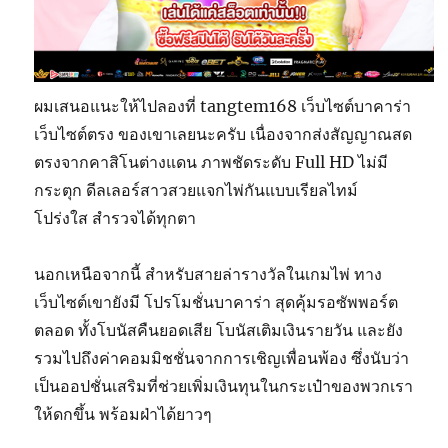
ผมเสนอแนะให้ไปลองที่ tangtem168 เว็บไซต์บาคาร่า
เว็บไซต์ตรง ของเขาเลยนะครับ เนื่องจากส่งสัญญาณสด
ตรงจากคาสิโนต่างแดน ภาพชัดระดับ Full HD ไม่มี
กระตุก ดีลเลอร์สาวสวยแจกไพ่กันแบบเรียลไทม์
โปร่งใส สำรวจได้ทุกตา
นอกเหนือจากนี้ สำหรับสายล่ารางวัลในเกมไพ่ ทาง
เว็บไซต์เขายังมี โปรโมชั่นบาคาร่า สุดคุ้มรอซัพพอร์ต
ตลอด ทั้งโบนัสคืนยอดเสีย โบนัสเติมเงินรายวัน และยัง
รวมไปถึงค่าคอมมิชชั่นจากการเชิญเพื่อนพ้อง ซึ่งนับว่า
เป็นออปชั่นเสริมที่ช่วยเพิ่มเงินทุนในกระเป๋าของพวกเรา
ให้ดกขึ้น พร้อมฝ่าได้ยาวๆ