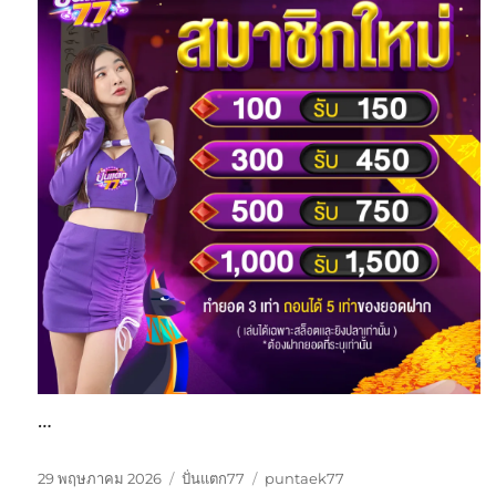
…
เขียน
หมวด
ป้าย
29 พฤษภาคม 2026
ปั่นแตก77
puntaek77