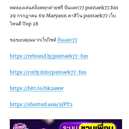
ทดลองเล่นสล็อตทุกค่ายฟรี ปั่นแตก77 puntaek77.fun
29 กรกฎาคม 69 Maryann คาสิโน puntaek77 เว็บ
ไหนดี Top 28
ขอขอบคุณมากเว็ปไซต์
ปั่นแตก77
https://rebrand.ly/puntaek77-fun
https://cutly.info/puntaek77-fun
https://bitt.to/hk2aww
https://shorturl.asia/9JPT2