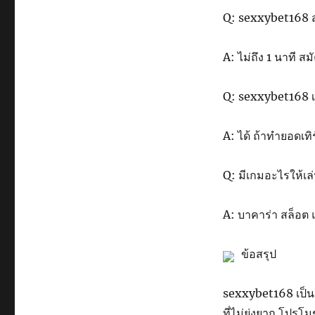
Q: sexxybet168 
A: ไม่ถึง 1 นาที สม
Q: sexxybet168 เคร
A: ได้ ถ้าทำยอดเท
Q: มีเกมอะไรให้เล
A: บาคาร่า สล็อต 
ข้อสรุป
sexxybet168 เป็นเ
ที่ไม่ยุ่งยาก โปร