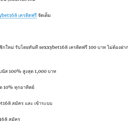
ybet168 เครดิตฟรี
จัดเต็ม
ิกใหม่ รับโดยทันที sexxybet168 เครดิตฟรี 100 บาท ไม่ต้องฝา
นัส 100% สูงสุด 1,000 บาท
ุด 10% ทุกอาทิตย์
ybet168 สมัคร และ เข้าระบบ
168 สมัคร