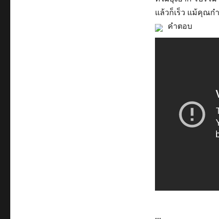
แล้วก็เร็ว แม้คุ
คำตอบ
…