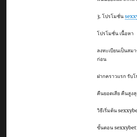
3. โปรโมชั่น
sexx
โปรโมชั่น เนื้อหา
ลงทะเบียนเป็นสมาช
ก่อน
ฝากคราวแรก รับโบ
คืนยอดเสีย คืนสูงส
วิธีเริ่มต้น sexx
ขั้นตอน sexxybet