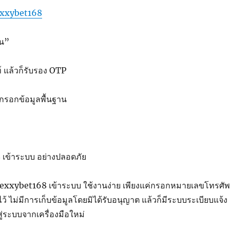
exxybet168
ยน”
 แล้วก็รับรอง OTP
้งกรอกข้อมูลพื้นฐาน
เข้าระบบ อย่างปลอดภัย
exxybet168 เข้าระบบ ใช้งานง่าย เพียงแค่กรอกหมายเลขโทรศัพ
้งไว้ ไม่มีการเก็บข้อมูลโดยมิได้รับอนุญาต แล้วก็มีระบบระเบียบแจ้ง
สู่ระบบจากเครื่องมือใหม่