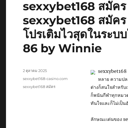
sexxybet168 สมัคร
sexxybet168 สมัคร 
โปรเติมไวสุดในระบบใ
86 by Winnie
เขียน
2 ตุลาคม 2025
sexxybet168 ค
เมื่อ
หมวด
sexxybet168-casino.com
หลาย ความปลอด
หมู่
ป้าย
sexxybet168 สมัคร
ต่างก็สนใจสำหรับ
กำกับ
ก็พนันกีฬาทุกหมวด
ทันใจและก็ไม่เป็น
ลักษณะเด่นของ s