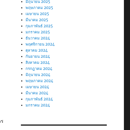
มิถุนายน 2025
พฤษภาคม 2025
เมษายน 2025
มีนาคม 2025
กุมภาพันธ์ 2025
มกราคม 2025
ธันวาคม 2024
พฤศจิกายน 2024
ตุลาคม 2024
กันยายน 2024
สิงหาคม 2024
กรกฎาคม 2024
มิถุนายน 2024
พฤษภาคม 2024
เมษายน 2024
มีนาคม 2024
กุมภาพันธ์ 2024
มกราคม 2024
คร