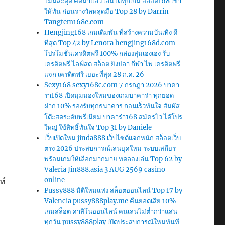
ไม่มีสะดุด คัดมาแล้ว เล่นได้ทุกเกม สล็อต168 เข้า
ให้ทัน ก่อนรางวัลหลุดมือ Top 28 by Darrin
Tangtem168e.com
Hengjing168 เกมเดิมพัน ที่สร้างความบันเทิง ดี
ที่สุด Top 42 by Lenora hengjing168d.com
โปรโมชั่นเครดิตฟรี 100% กล่องสุ่มเฮงเฮง รับ
เครดิตฟรี ไลฟ์สด สล็อต ยิงปลา กีฬา ไพ่ เครดิตฟรี
แจก เครดิตฟรี เยอะที่สุด 28 ก.ค. 26
Sexy168 sexy168c.com 7 กรกฎา 2026 บาคา
ร่า168 เปิดมุมมองใหม่ของเกมบาคาร่า ทุกยอด
ฝาก 10% รองรับทุกธนาคาร ถอนเร็วทันใจ สัมผัส
โต๊ะสดระดับพรีเมียม บาคาร่า168 สมัครไว ได้โปร
ใหญ่ ใช้สิทธิ์ทันใจ Top 31 by Daniele
เว็บเปิดใหม่ jinda888 เว็บไซต์แจกหนัก สล็อตเว็บ
ตรง 2026 ประสบการณ์เล่นยุคใหม่ ระบบเสถียร
พร้อมเกมให้เลือกมากมาย ทดลองเล่น Top 62 by
Valeria Jin888.asia 3 AUG 2569 casino
online
ท์
Pussy888 มิติใหม่แห่ง สล็อตออนไลน์ Top 17 by
Valencia pussy888play.me คืนยอดเสีย 10%
เกมสล็อต คาสิโนออนไลน์ คนเล่นไม่ต่ำกว่าแสน
ทุกวัน pussy888play เปิดประสบการณ์ใหม่ทันที