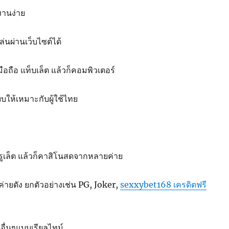
งานง่าย
เล่นผ่านเว็บไซต์ได้
มือถือ แท็บเล็ต แล้วก็คอมพิวเตอร์
ให้เหมาะกับผู้ใช้ไทย
 รูเล็ต แล้วก็คาสิโนสดจากหลายค่าย
ายดัง ยกตัวอย่างเช่น PG, Joker,
sexxybet168 เครดิตฟรี
อื่นๆแบบเรียลไทม์