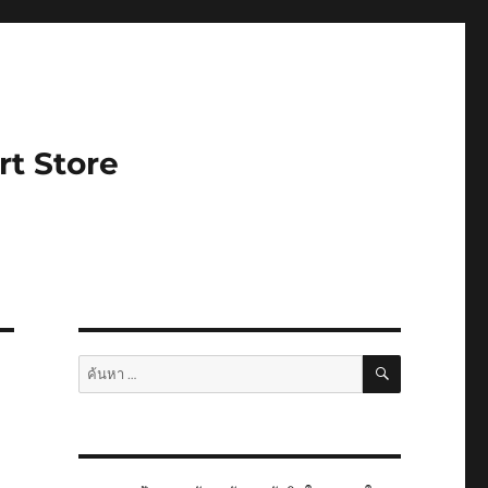
art Store
ค้นหา
ค้นหา: