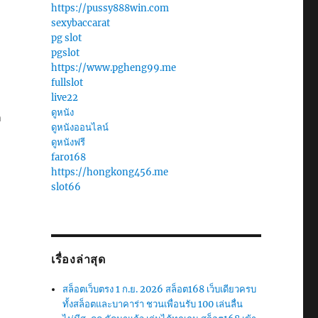
https://pussy888win.com
sexybaccarat
pg slot
pgslot
https://www.pgheng99.me
fullslot
live22
ดูหนัง
ก
ดูหนังออนไลน์
ดูหนังฟรี
faro168
https://hongkong456.me
slot66
เรื่องล่าสุด
สล็อตเว็บตรง 1 ก.ย. 2026 สล็อต168 เว็บเดียวครบ
ทั้งสล็อตและบาคาร่า ชวนเพื่อนรับ 100 เล่นลื่น