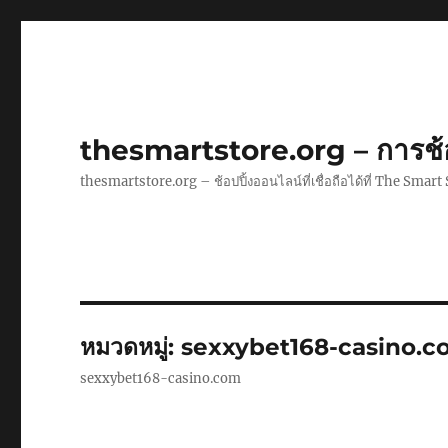
thesmartstore.org – การช้อปป
thesmartstore.org – ช้อปปิ้งออนไลน์ที่เชื่อถือได้ที่ The Sma
หมวดหมู่:
sexxybet168-casino.
sexxybet168-casino.com