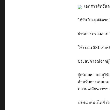
เอกสารสิทธิ์
ได้รับใบอนุมัติจ
ผ่านการตรวจสอบ
ใช้ระบบ SSL สำหรั
ประสบการณ์จากผู้ใ
ผู้เล่นเยอะแยะชูให
สำหรับการเล่นเกมเ
ความเสถียรภาพข
ปริศนาที่พบได้ทั่ว