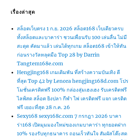
เรื่องล่าสุด
สล็อตเว็บตรง 1 ก.ย. 2026 สล็อต168 เว็บเดียวครบ
ทั้งสล็อตและบาคาร่า ชวนเพื่อนรับ 100 เล่นลื่น ไม่มี
สะดุด คัดมาแล้ว เล่นได้ทุกเกม สล็อต168 เข้าให้ทัน
ก่อนรางวัลหลุดมือ Top 28 by Darrin
Tangtem168e.com
Hengjing168 เกมเดิมพัน ที่สร้างความบันเทิง ดี
ที่สุด Top 42 by Lenora hengjing168d.com โปร
โมชั่นเครดิตฟรี 100% กล่องสุ่มเฮงเฮง รับเครดิตฟรี
ไลฟ์สด สล็อต ยิงปลา กีฬา ไพ่ เครดิตฟรี แจก เครดิต
ฟรี เยอะที่สุด 28 ก.ค. 26
Sexy168 sexy168c.com 7 กรกฎา 2026 บาคา
ร่า168 เปิดมุมมองใหม่ของเกมบาคาร่า ทุกยอดฝาก
10% รองรับทุกธนาคาร ถอนเร็วทันใจ สัมผัสโต๊ะสด