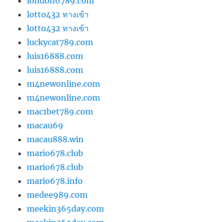
london6789.com
lotto432 ทางเข้า
lotto432 ทางเข้า
luckycat789.com
luis16888.com
luis16888.com
m4newonline.com
m4newonline.com
mac1bet789.com
macau69
macau888.win
mario678.club
mario678.club
mario678.info
medee989.com
meekin365day.com