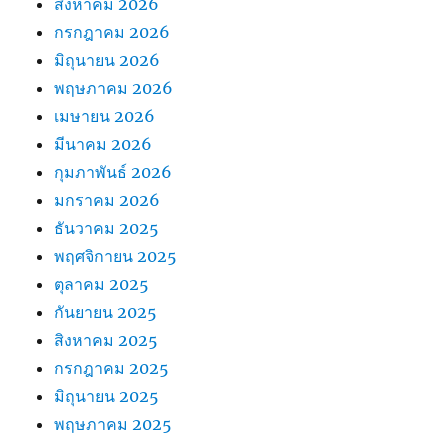
สิงหาคม 2026
กรกฎาคม 2026
มิถุนายน 2026
พฤษภาคม 2026
เมษายน 2026
มีนาคม 2026
กุมภาพันธ์ 2026
มกราคม 2026
ธันวาคม 2025
พฤศจิกายน 2025
ตุลาคม 2025
กันยายน 2025
สิงหาคม 2025
กรกฎาคม 2025
มิถุนายน 2025
พฤษภาคม 2025