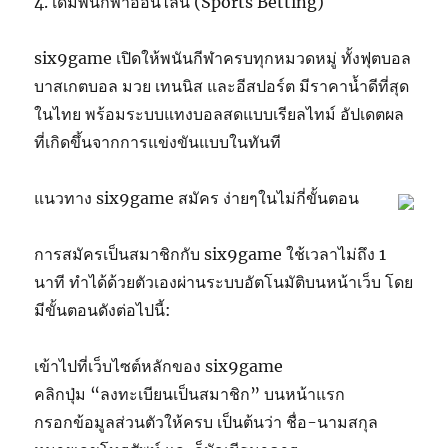
4. เดิมพันกีฬาออนไลน์ (Sports Betting)
six9game เปิดให้พนันกีฬาครบทุกหมวดหมู่ ทั้งฟุตบอล
บาสเกตบอล มวย เทนนิส และอีสปอร์ต มีราคาน้ำดีที่สุด
ในไทย พร้อมระบบแทงบอลสดแบบเรียลไทม์ อัปเดตผล
ที่เกิดขึ้นจากการแข่งขันแบบในทันที
แนวทาง six9game สมัคร ง่ายๆในไม่กี่ขั้นตอน
การสมัครเป็นสมาชิกกับ six9game ใช้เวลาไม่ถึง 1
นาที ทำได้ด้วยตัวเองผ่านระบบอัตโนมัติบนหน้าเว็บ โดย
มีขั้นตอนดังต่อไปนี้:
เข้าไปที่เว็บไซต์หลักของ six9game
คลิกปุ่ม “ลงทะเบียนเป็นสมาชิก” บนหน้าแรก
กรอกข้อมูลส่วนตัวให้ครบ เป็นต้นว่า ชื่อ-นามสกุล