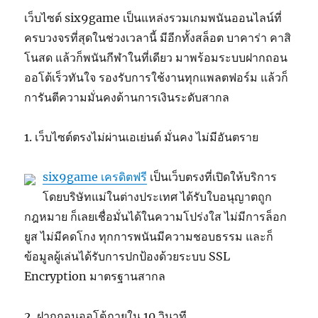
เว็บไซต์ six9game เป็นแหล่งรวมเกมพนันออนไลน์ที่
ครบวงจรที่สุดในช่วงเวลานี้ มีอีกทั้งสล็อต บาคาร่า คาสิ
โนสด แล้วก็พนันกีฬาในที่เดียว มาพร้อมระบบฝากถอน
ออโต้เร็วทันใจ รองรับการใช้งานทุกแพลตฟอร์ม แล้วก็
การันตีความมั่นคงด้านการเงินระดับสากล
1. เว็บไซต์ตรงไม่ผ่านเอเย่นต์ มั่นคง ไม่มีอันตราย
six9game เครดิตฟรี
เป็นเว็บตรงที่เปิดให้บริการ
โดยบริษัทแม่ในต่างประเทศ ได้รับใบอนุญาตถูก
กฎหมาย ก็เลยเชื่อมั่นได้ในความโปร่งใส ไม่มีการล็อก
ยูส ไม่มีคดโกง ทุกการพนันมีความชอบธรรม และก็
ข้อมูลผู้เล่นได้รับการปกป้องด้วยระบบ SSL
Encryption มาตรฐานสากล
2. ฝากถอนออโต้ภายใน 10 วินาที