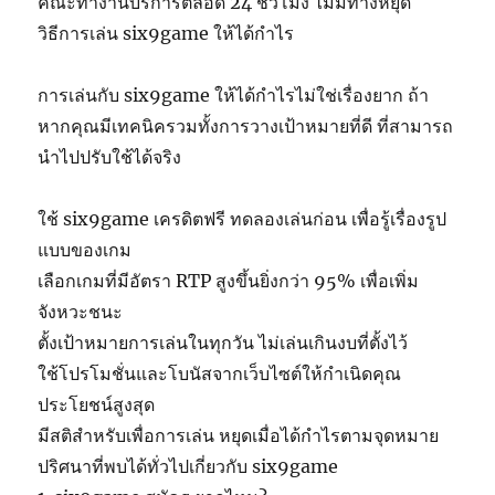
คณะทำงานบริการตลอด 24 ชั่วโมง ไม่มีทางหยุด
วิธีการเล่น six9game ให้ได้กำไร
การเล่นกับ six9game ให้ได้กำไรไม่ใช่เรื่องยาก ถ้า
หากคุณมีเทคนิครวมทั้งการวางเป้าหมายที่ดี ที่สามารถ
นำไปปรับใช้ได้จริง
ใช้ six9game เครดิตฟรี ทดลองเล่นก่อน เพื่อรู้เรื่องรูป
แบบของเกม
เลือกเกมที่มีอัตรา RTP สูงขึ้นยิ่งกว่า 95% เพื่อเพิ่ม
จังหวะชนะ
ตั้งเป้าหมายการเล่นในทุกวัน ไม่เล่นเกินงบที่ตั้งไว้
ใช้โปรโมชั่นและโบนัสจากเว็บไซต์ให้กำเนิดคุณ
ประโยชน์สูงสุด
มีสติสำหรับเพื่อการเล่น หยุดเมื่อได้กำไรตามจุดหมาย
ปริศนาที่พบได้ทั่วไปเกี่ยวกับ six9game