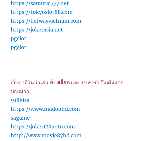
https://samurai777.net
https://tokyoslot88.com
https://betwayvietnam.com
https://jokerasia.net
pgslot
pgslot
เว็บคาสิโนน่าเล่น ทั้ง
สล็อต
และ
บาคาร่า
ตึงจริงแตก
บ่อยมาก
918kiss
https://www.madoohd.com
sagame
https://joker123auto.com
http://www.movie87hd.com