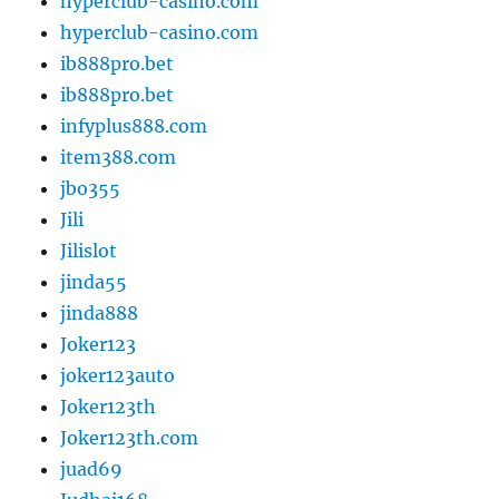
hyperclub-casino.com
hyperclub-casino.com
ib888pro.bet
ib888pro.bet
infyplus888.com
item388.com
jbo355
Jili
Jilislot
jinda55
jinda888
Joker123
joker123auto
Joker123th
Joker123th.com
juad69