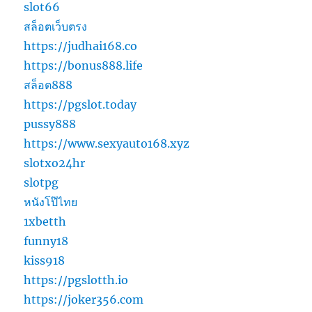
slot66
สล็อตเว็บตรง
https://judhai168.co
https://bonus888.life
สล็อต888
https://pgslot.today
pussy888
https://www.sexyauto168.xyz
slotxo24hr
slotpg
หนังโป๊ไทย
1xbetth
funny18
kiss918
https://pgslotth.io
https://joker356.com