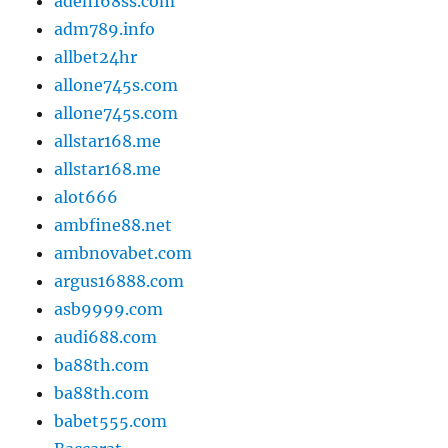
aden168ss.com
adm789.info
allbet24hr
allone745s.com
allone745s.com
allstar168.me
allstar168.me
alot666
ambfine88.net
ambnovabet.com
argus16888.com
asb9999.com
audi688.com
ba88th.com
ba88th.com
babet555.com