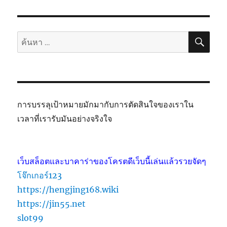
ค้นห
ค้นหา:
การบรรลุเป้าหมายมักมากับการตัดสินใจของเราใน
เวลาที่เรารับมันอย่างจริงใจ
เว็บสล็อตและบาคาร่าของโครตดีเว็บนี้เล่นแล้วรวยจัดๆ
โจ๊กเกอร์123
https://hengjing168.wiki
https://jin55.net
slot99