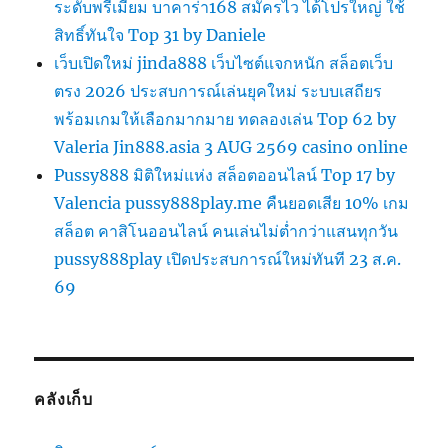
ระดับพรีเมียม บาคาร่า168 สมัครไว ได้โปรใหญ่ ใช้
สิทธิ์ทันใจ Top 31 by Daniele
เว็บเปิดใหม่ jinda888 เว็บไซต์แจกหนัก สล็อตเว็บ
ตรง 2026 ประสบการณ์เล่นยุคใหม่ ระบบเสถียร
พร้อมเกมให้เลือกมากมาย ทดลองเล่น Top 62 by
Valeria Jin888.asia 3 AUG 2569 casino online
Pussy888 มิติใหม่แห่ง สล็อตออนไลน์ Top 17 by
Valencia pussy888play.me คืนยอดเสีย 10% เกม
สล็อต คาสิโนออนไลน์ คนเล่นไม่ต่ำกว่าแสนทุกวัน
pussy888play เปิดประสบการณ์ใหม่ทันที 23 ส.ค.
69
คลังเก็บ