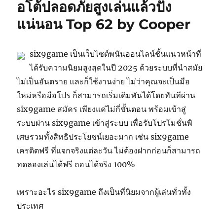
อโต้ปลอดภัยสูงเล่นแล้วปัง
แน่นอน Top 62 by Cooper
six9game เป็นเว็บไซต์พนันออนไลน์ชั้นแนวหน้าที่
ได้รับความนิยมสูงสุดในปี 2025 ด้วยระบบที่นำสมัย
ไม่เป็นอันตราย และก็ใช้งานง่าย ไม่ว่าคุณจะเป็นมือ
ใหม่หรือมือโปร ก็สามารถเริ่มเดิมพันได้โดยทันทีผ่าน
six9game สมัคร เพียงแค่ไม่กี่ขั้นตอน พร้อมเข้าสู่
ระบบผ่าน six9game เข้าสู่ระบบ เพื่อรับโปรโมชั่นพิ
เศษรวมทั้งสิทธิประโยชน์เยอะมาก เช่น six9game
เครดิตฟรี ที่แจกจริงแต่ละวัน ไม่ต้องฝากก่อนก็สามารถ
ทดลองเล่นได้ฟรี ถอนได้จริง 100%
เพราะอะไร six9game ถึงเป็นที่นิยมจากผู้เล่นทั่วทั้ง
ประเทศ