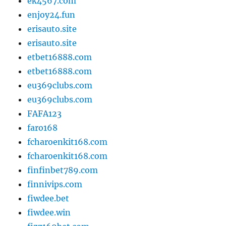
ek4567.com
enjoy24.fun
erisauto.site
erisauto.site
etbet16888.com
etbet16888.com
eu369clubs.com
eu369clubs.com
FAFA123
faro168
fcharoenkit168.com
fcharoenkit168.com
finfinbet789.com
finnivips.com
fiwdee.bet
fiwdee.win