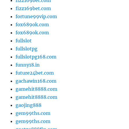
fizz169bet.com
fizz169bet.com
fortune99vip.com
fox689ok.com
fox689ok.com
fullslot
fullslotpg
fullslotpg168.com
funny18.in
future24bet.com
gachawin168.com
gamehit8888.com
gamehit8888.com
gaojing888
gem99ths.com
gem99ths.com