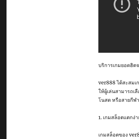
บริการเกมยอดฮิต
ver888 ได้สะสมเกม
ให้ผู้เล่นสามารถเ
โนสด หรือสายกีฬา 
1. เกมสล็อตแตกง่
เกมสล็อตของ ver888