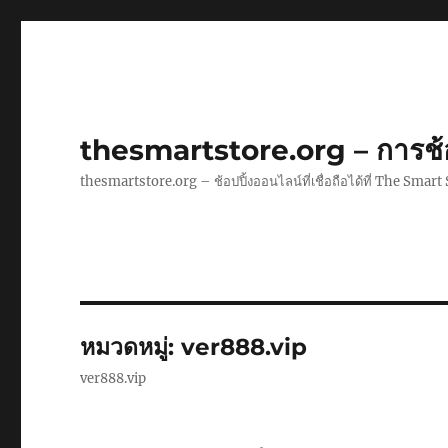
thesmartstore.org – การช้อปป
thesmartstore.org – ช้อปปิ้งออนไลน์ที่เชื่อถือได้ที่ The Sma
หมวดหมู่:
ver888.vip
ver888.vip