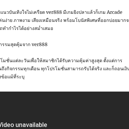
เกมแนวบันเทิงใจไม่เครียด ver888 มีเกมยิงปลาแล้วก็เกม Arcade
่นง่าย ภาพงาม เสียงเหมือนจริง พร้อมโบนัสพิเศษที่ออกบ่อยมาก
ารถทำกำไรได้อย่างสม่ำเสมอ
จกรรมสุดคุ้มจาก ver888
มชั่นแต่ละวันเพื่อให้สมาชิกได้รับความคุ้มค่าสูงสุด ตั้งแต่การ
ถึงกิจกรรมทุกเดือน ทุกโปรโมชั่นสามารถรับได้จริง และก็ถอนเงิ
ข้อแม้ที่ระบุ