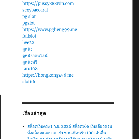
https://pussy888win.com
sexybaccarat
pg slot
pgslot
https://www.pgheng99.me
fullslot
live22
ดูหนัง
ดูหนังออนไลน์
ดูหนังฟรี
faro168
https://hongkong456.me
slot66
เรื่องล่าสุด
สล็อตเว็บตรง 1 ก.ย. 2026 สล็อต168 เว็บเดียวครบ
ทั้งสล็อตและบาคาร่า ชวนเพื่อนรับ 100 เล่นลื่น