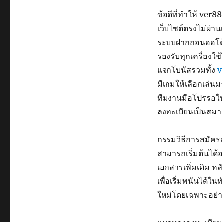
ข้อดีที่ทำให้ ver8
เว็บไซต์ตรงไม่ผ่านเ
ระบบฝากถอนออโต้ภ
รองรับทุกเครื่องใช้
แจกโบนัสรวมทั้ง
v
มีเกมให้เลือกเล่น
ทีมงานมือโปรรอให
ลงทะเบียนเป็นสมาช
กรรมวิธีการสมัครสม
สามารถเริ่มต้นได้อ
เอกสารเพิ่มเติม ห
เพื่อเริ่มพนันได้ใ
ใหม่โดยเฉพาะอย่าง