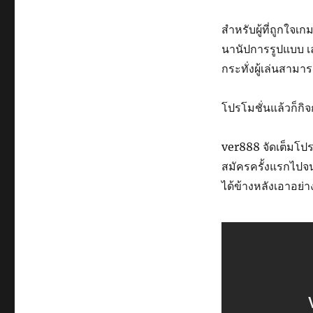
สำหรับผู้ที่ถูกใจ
นานัปการรูปแบบ เล
กระทั่งผู้เล่นสาม
โปรโมชั่นแล้วก็กิ
ver888 จัดเต็มโปรโ
สมัครครั้งแรกไปจน
ได้ข้างหลังเอาอย่าง