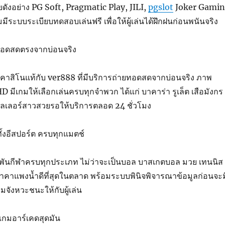
ดังอย่าง PG Soft, Pragmatic Play, JILI,
pgslot
Joker Gami
มีระบบระเบียบทดสอบเล่นฟรี เพื่อให้ผู้เล่นได้ฝึกฝนก่อนพนันจริง
ทอดสดตรงจากบ่อนจริง
คาสิโนแท้กับ ver888 ที่มีบริการถ่ายทอดสดจากบ่อนจริง ภาพ
D มีเกมให้เลือกเล่นครบทุกจำพวก ได้แก่ บาคาร่า รูเล็ต เสือมังกร
ดีลเลอร์สาวสวยรอให้บริการตลอด 24 ชั่วโมง
ทั้งอีสปอร์ต ครบทุกแมตช์
ิมพันกีฬาครบทุกประเภท ไม่ว่าจะเป็นบอล บาสเกตบอล มวย เทนนิส
าคาแพงน้ำดีที่สุดในตลาด พร้อมระบบพินิจพิจารณาข้อมูลก่อนจะม
ิ่มจังหวะชนะให้กับผู้เล่น
็เกมอาร์เคดสุดมัน