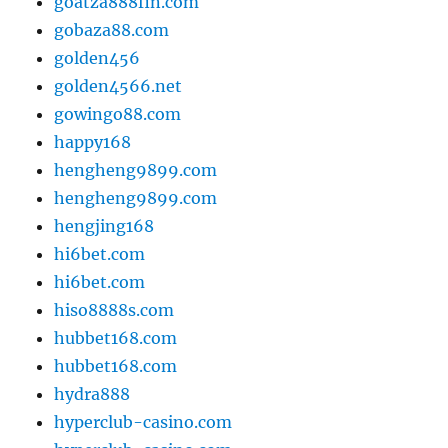
goatza888fin.com
gobaza88.com
golden456
golden4566.net
gowingo88.com
happy168
hengheng9899.com
hengheng9899.com
hengjing168
hi6bet.com
hi6bet.com
hiso8888s.com
hubbet168.com
hubbet168.com
hydra888
hyperclub-casino.com