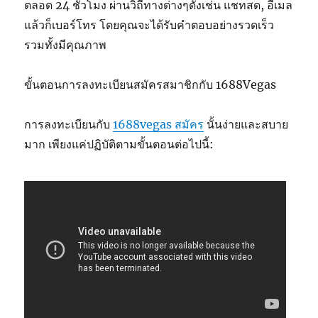
ตลอด 24 ชั่วโมง ผ่านวิถีทางต่างๆดังเช่น แชทสด, อีเมล
แล้วก็เบอร์โทร โดยคุณจะได้รับคำตอบอย่างรวดเร็ว
รวมทั้งมีคุณภาพ
ขั้นตอนการลงทะเบียนสมัครสมาชิกกับ 1688Vegas
การลงทะเบียนกับ
1688vegas สมัคร
นั้นง่ายและสบาย
มาก เพียงแค่ปฏิบัติตามขั้นตอนต่อไปนี้: