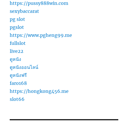
https://pussy888win.com
sexybaccarat
pg slot
pgslot
https://www.pgheng99.me
fullslot
live22
ดูหนัง
ดูหนังออนไลน์
ดูหนังฟรี
faro168
https://hongkong456.me
slot66