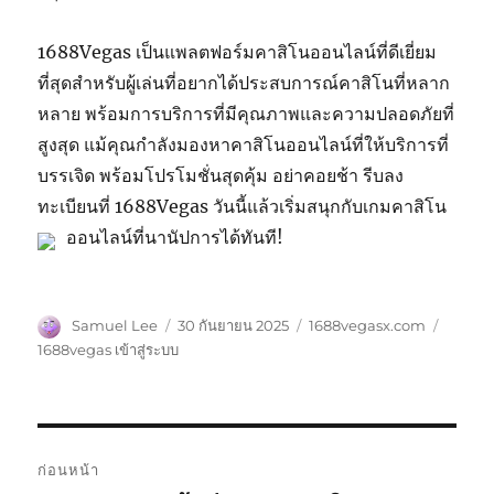
1688Vegas เป็นแพลตฟอร์มคาสิโนออนไลน์ที่ดีเยี่ยม
ที่สุดสำหรับผู้เล่นที่อยากได้ประสบการณ์คาสิโนที่หลาก
หลาย พร้อมการบริการที่มีคุณภาพและความปลอดภัยที่
สูงสุด แม้คุณกำลังมองหาคาสิโนออนไลน์ที่ให้บริการที่
บรรเจิด พร้อมโปรโมชั่นสุดคุ้ม อย่าคอยช้า รีบลง
ทะเบียนที่ 1688Vegas วันนี้แล้วเริ่มสนุกกับเกมคาสิโน
ออนไลน์ที่นานัปการได้ทันที!
ผู้
เขียน
หมวด
ป้าย
Samuel Lee
30 กันยายน 2025
1688vegasx.com
เขียน
เมื่อ
หมู่
กำกับ
1688vegas เข้าสู่ระบบ
แนะแนว
ก่อนหน้า