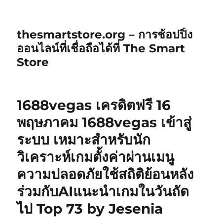
thesmartstore.org – การช้อปปิ้ง
ออนไลน์ที่เชื่อถือได้ที่ The Smart
Store
1688vegas เครดิตฟรี 16
พฤษภาคม 1688vegas เข้าสู่
ระบบ เหมาะสำหรับนัก
วิเคราะห์เกมตั้งค่าผ่านเมนู
ความปลอดภัยใช้สถิติย้อนหลัง
ร่วมกับAIแนะนำเกมในวันถัด
ไป Top 73 by Jesenia