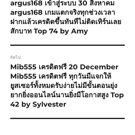
เรื่อง
argus168 เข้าสู่ระบบ 30 สิงหาคม
เรื่อง
ก่อน
argus168 เกมแตกจริงทุกช่วงเวลา
หน้า:
ฝากแล้วเครดิตขึ้นทันทีไม่ติดเทิร์นเลย
สักบาท Top 74 by Amy
ถัดไป
Mib555 เครดิตฟรี 20 December
เรื่อง
ต่อ
Mib555 เครดิตฟรี ทุกวันมีแจกให้
ไป:
ยูสเซอร์ทั้งหมดรับง่ายไม่มีขั้นตอนยุ่ง
ยากยิ่งออนไลน์นานยิ่งมีโอกาสสูง Top
42 by Sylvester