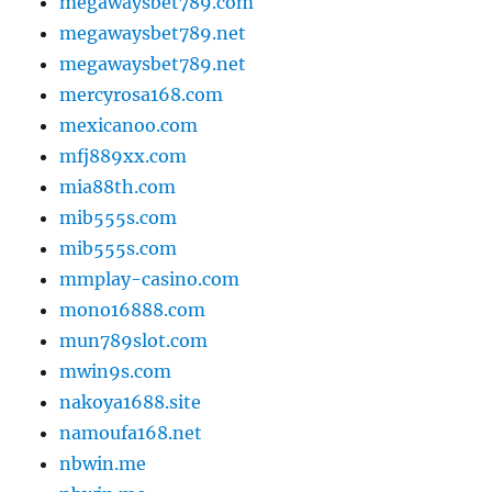
megawaysbet789.com
megawaysbet789.net
megawaysbet789.net
mercyrosa168.com
mexicanoo.com
mfj889xx.com
mia88th.com
mib555s.com
mib555s.com
mmplay-casino.com
mono16888.com
mun789slot.com
mwin9s.com
nakoya1688.site
namoufa168.net
nbwin.me