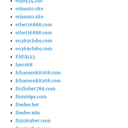
enjoy24.fun
erisauto.site
erisauto.site
etbet16888.com
etbet16888.com
eu369clubs.com
eu369clubs.com
FAFA123
faro168
fcharoenkit168.com
fcharoenkit168.com
finfinbet789.com
finnivips.com
fiwdee.bet
fiwdee.win
fizz169bet.com