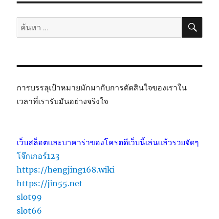
ค้นห
ค้นหา:
การบรรลุเป้าหมายมักมากับการตัดสินใจของเราใน
เวลาที่เรารับมันอย่างจริงใจ
เว็บสล็อตและบาคาร่าของโครตดีเว็บนี้เล่นแล้วรวยจัดๆ
โจ๊กเกอร์123
https://hengjing168.wiki
https://jin55.net
slot99
slot66