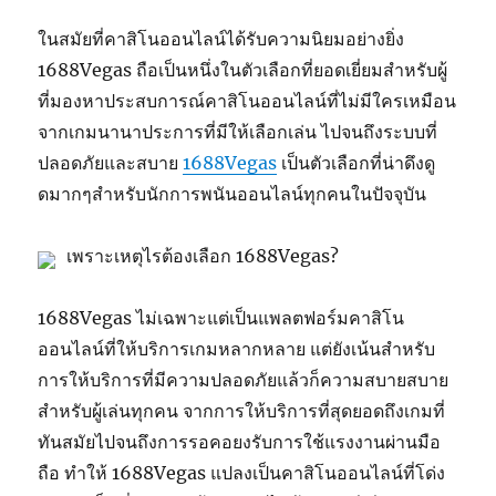
ในสมัยที่คาสิโนออนไลน์ได้รับความนิยมอย่างยิ่ง
1688Vegas ถือเป็นหนึ่งในตัวเลือกที่ยอดเยี่ยมสำหรับผู้
ที่มองหาประสบการณ์คาสิโนออนไลน์ที่ไม่มีใครเหมือน
จากเกมนานาประการที่มีให้เลือกเล่น ไปจนถึงระบบที่
ปลอดภัยและสบาย
1688Vegas
เป็นตัวเลือกที่น่าดึงดู
ดมากๆสำหรับนักการพนันออนไลน์ทุกคนในปัจจุบัน
เพราะเหตุไรต้องเลือก 1688Vegas?
1688Vegas ไม่เฉพาะแต่เป็นแพลตฟอร์มคาสิโน
ออนไลน์ที่ให้บริการเกมหลากหลาย แต่ยังเน้นสำหรับ
การให้บริการที่มีความปลอดภัยแล้วก็ความสบายสบาย
สำหรับผู้เล่นทุกคน จากการให้บริการที่สุดยอดถึงเกมที่
ทันสมัยไปจนถึงการรอคอยงรับการใช้แรงงานผ่านมือ
ถือ ทำให้ 1688Vegas แปลงเป็นคาสิโนออนไลน์ที่โด่ง