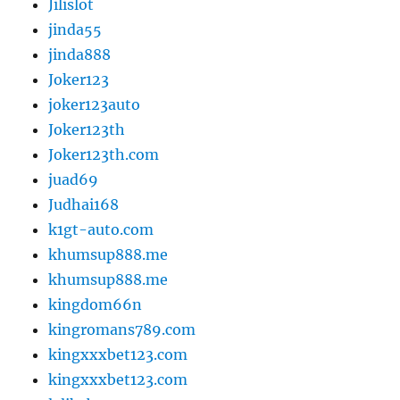
Jilislot
jinda55
jinda888
Joker123
joker123auto
Joker123th
Joker123th.com
juad69
Judhai168
k1gt-auto.com
khumsup888.me
khumsup888.me
kingdom66n
kingromans789.com
kingxxxbet123.com
kingxxxbet123.com