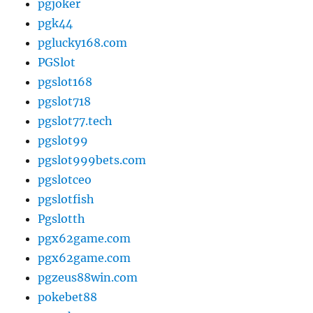
pgjoker
pgk44
pglucky168.com
PGSlot
pgslot168
pgslot718
pgslot77.tech
pgslot99
pgslot999bets.com
pgslotceo
pgslotfish
Pgslotth
pgx62game.com
pgx62game.com
pgzeus88win.com
pokebet88