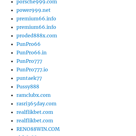
porsche999.com
power999.net
premium66.info
premium66.info
proded888x.com
PunPro66
PunPro66.in
PunPro777
PunPro777.io
puntaek77
Pussy888
ramclubx.com
rasri365day.com
realflikbet.com
realflikbet.com
RENO88WIN.COM