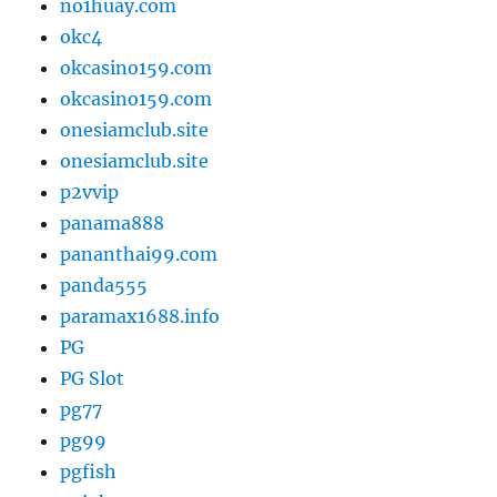
no1huay.com
okc4
okcasino159.com
okcasino159.com
onesiamclub.site
onesiamclub.site
p2vvip
panama888
pananthai99.com
panda555
paramax1688.info
PG
PG Slot
pg77
pg99
pgfish