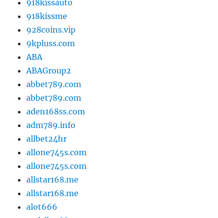
918kissauto
918kissme
928coins.vip
9kpluss.com
ABA
ABAGroup2
abbet789.com
abbet789.com
aden168ss.com
adm789.info
allbet24hr
allone745s.com
allone745s.com
allstar168.me
allstar168.me
alot666