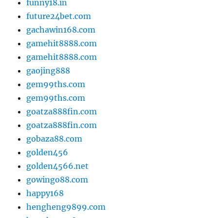
funny18.in
future24bet.com
gachawin168.com
gamehit8888.com
gamehit8888.com
gaojing888
gem99ths.com
gem99ths.com
goatza888fin.com
goatza888fin.com
gobaza88.com
golden456
golden4566.net
gowingo88.com
happy168
hengheng9899.com