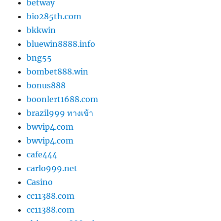
betway
bio285th.com
bkkwin
bluewin8888.info
bng55
bombet888.win
bonus888
boonlert1688.com
brazil999 ทางเข้า
bwvip4.com
bwvip4.com
cafe444
carlo999.net
Casino
cc11388.com
cc11388.com