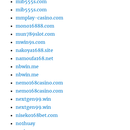
mib555s.com
mib555s.com
mmplay-casino.com
mono16888.com
mun789slot.com
mwin9s.com
nakoya1688.site
namoufa168.net
nbwin.me
nbwin.me
nemo168casino.com
nemo168casino.com
nextgen99.win
nextgen99.win
niseko168bet.com
no1huay