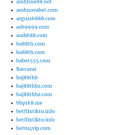
ambfine88.net
ambnovabet.com
argus16888.com
asb9999.com
audi688.com
ba88th.com
ba88th.com
babet555.com
Baccarat
baj88thb
baj88thbz.com
baj88thbz.com
bbp168.me
betflixtikto.info
betflixtikto.info
betm4vip.com