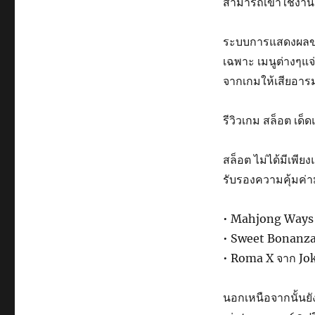
สามารถเข้าใช้งานไ
ระบบการแสดงผลขอ
เฉพาะ เมนูต่างๆแจ
จากเกมให้เสียอารม
รีวิวเกม สล็อต เด็
สล็อต ไม่ได้มีเพีย
รับรองความคุ้มค่า
• Mahjong Ways 2
• Sweet Bonanza 
• Roma X จาก Jo
นอกเหนือจากนั้นย