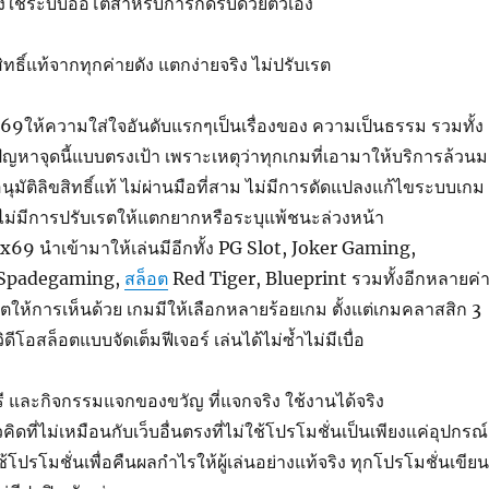
ใช้ระบบออโต้สำหรับการกดรับด้วยตัวเอง
ทธิ์แท้จากทุกค่ายดัง แตกง่ายจริง ไม่ปรับเรต
max69ให้ความใส่ใจอันดับแรกๆเป็นเรื่องของ ความเป็นธรรม รวมทั้ง
าจุดนี้แบบตรงเป้า เพราะเหตุว่าทุกเกมที่เอามาให้บริการล้วน
นุมัติลิขสิทธิ์แท้ ไม่ผ่านมือที่สาม ไม่มีการดัดแปลงแก้ไขระบบเกม ผ
้ว่าไม่มีการปรับเรตให้แตกยากหรือระบุแพ้ชนะล่วงหน้า
69 นำเข้ามาให้เล่นมีอีกทั้ง PG Slot, Joker Gaming,
, Spadegaming,
สล็อต
Red Tiger, Blueprint รวมทั้งอีกหลายค่
อตให้การเห็นด้วย เกมมีให้เลือกหลายร้อยเกม ตั้งแต่เกมคลาสสิก 3
ดีโอสล็อตแบบจัดเต็มฟีเจอร์ เล่นได้ไม่ซ้ำไม่มีเบื่อ
ี และกิจกรรมแจกของขวัญ ที่แจกจริง ใช้งานได้จริง
ี่ไม่เหมือนกับเว็บอื่นตรงที่ไม่ใช้โปรโมชั่นเป็นเพียงแค่อุปกรณ์
ปรโมชั่นเพื่อคืนผลกำไรให้ผู้เล่นอย่างแท้จริง ทุกโปรโมชั่นเขียน