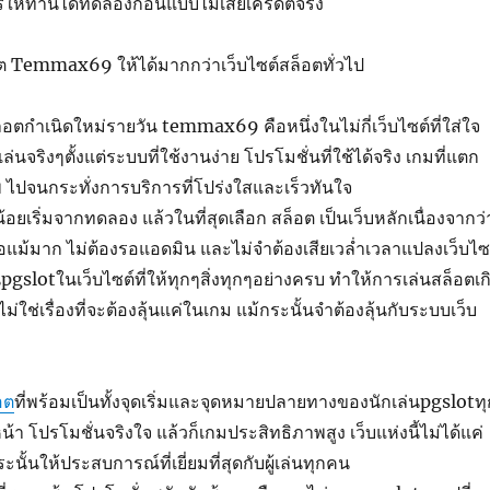
ห้ท่านได้ทดลองก่อนแบบไม่เสียเครดิตจริง
ล็อต Temmax69 ให้ได้มากกว่าเว็บไซต์สล็อตทั่วไป
ล็อตกำเนิดใหม่รายวัน temmax69 คือหนึ่งในไม่กี่เว็บไซต์ที่ใส่ใจ
่นจริงๆตั้งแต่ระบบที่ใช้งานง่าย โปรโมชั่นที่ใช้ได้จริง เกมที่แตก
พ ไปจนกระทั่งการบริการที่โปร่งใสและเร็วทันใจ
้อยเริ่มจากทดลอง แล้วในที่สุดเลือก สล็อต เป็นเว็บหลักเนื่องจากว่
้อแม้มาก ไม่ต้องรอแอดมิน และไม่จำต้องเสียเวล่ำเวลาแปลงเว็บไซ
นpgslotในเว็บไซต์ที่ให้ทุกๆสิ่งทุกๆอย่างครบ ทำให้การเล่นสล็อตเก
ๆไม่ใช่เรื่องที่จะต้องลุ้นแค่ในเกม แม้กระนั้นจำต้องลุ้นกับระบบเว็บ
อต
ที่พร้อมเป็นทั้งจุดเริ่มและจุดหมายปลายทางของนักเล่นpgslotทุ
น้า โปรโมชั่นจริงใจ แล้วก็เกมประสิทธิภาพสูง เว็บแห่งนี้ไม่ได้แค่
นั้นให้ประสบการณ์ที่เยี่ยมที่สุดกับผู้เล่นทุกคน