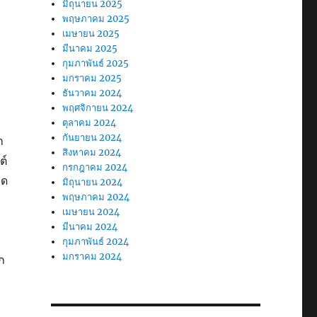
มิถุนายน 2025
พฤษภาคม 2025
เมษายน 2025
มีนาคม 2025
กุมภาพันธ์ 2025
มกราคม 2025
ธันวาคม 2024
พฤศจิกายน 2024
ตุลาคม 2024
กันยายน 2024
า
สิงหาคม 2024
ต์
กรกฎาคม 2024
ิด
มิถุนายน 2024
พฤษภาคม 2024
เมษายน 2024
มีนาคม 2024
กุมภาพันธ์ 2024
มกราคม 2024
ก