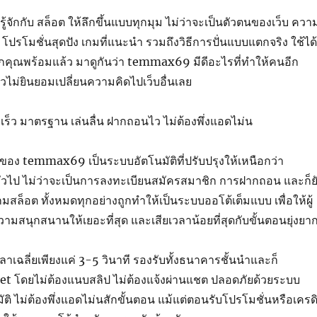
้จักกับ สล็อต ให้ลึกขึ้นแบบทุกมุม ไม่ว่าจะเป็นตัวตนของเว็บ ควา
ปรโมชั่นสุดปัง เกมที่แนะนำ รวมถึงวิธีการปั่นแบบแตกจริง ใช้ได้
้าหากคุณพร้อมแล้ว มาดูกันว่า temmax69 มีดีอะไรที่ทำให้คนอีก
ไม่ยินยอมเปลี่ยนความคิดไปเว็บอื่นเลย
่เร็ว มาตรฐาน เล่นลื่น ฝากถอนไว ไม่ต้องพึ่งแอดไม่น
ของ temmax69 เป็นระบบอัตโนมัติที่ปรับปรุงให้เหนือกว่า
ั่วไป ไม่ว่าจะเป็นการลงทะเบียนสมัครสมาชิก การฝากถอน และก็ย
กมสล็อต ทั้งหมดทุกอย่างถูกทำให้เป็นระบบออโต้เต็มแบบ เพื่อให้ผู้
ความสนุกสนานให้เยอะที่สุด และเสียเวลาน้อยที่สุดกับขั้นตอนยุ่งยา
เฉลี่ยเพียงแค่ 3-5 วินาที รองรับทั้งธนาคารชั้นนำและก็
 โดยไม่ต้องแนบสลิป ไม่ต้องแจ้งผ่านแชต ปลอดภัยด้วยระบบ
ัติ ไม่ต้องพึ่งแอดไม่นสักขั้นตอน แม้แต่ตอนรับโปรโมชั่นหรือเครด