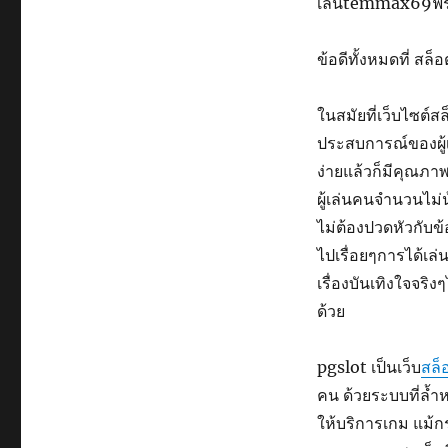
เล่นtemmax69ฟรีใ
ข้อดีทั้งหมดที่ ส
ในสมัยที่เว็บไซต์ส
ประสบการณ์ของผู้เล
ง่ายแล้วก็มีคุณภา
ผู้เล่นคนจำนวนไม่น
ไม่ต้องปวดหัวกับข
ไปเรื่อยๆการได้เล่
เรื่องบันเทิงใจจริง
ด้วย
pgslot เป็นเว็บ
สล็
คน ด้วยระบบที่ล้ำห
ให้บริการเกม แม้กระ