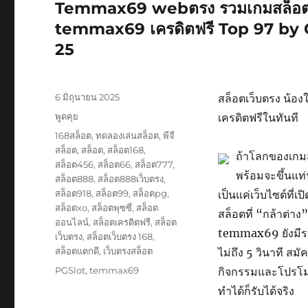
Temmax69 webตรง รวมเกมสล็อตสุด
temmax69 เครดิตฟรี Top 97 by
25
เขียน
6 มิถุนายน 2025
สล็อตเว็บตรง น้อง
เมื่อ
รูป
พูดคุย
เครดิตฟรีในทันที
แบบ
หมวด
168สล็อต
,
ทดลองเล่นสล็อต
,
พีจี
เรื่อง
หมู่
สล็อต
,
สล็อต
,
สล็อต168
,
ถ้าโลกของเกมส
สล็อต456
,
สล็อต66
,
สล็อต777
,
พร้อมจะขึ้นแท่
สล็อต888
,
สล็อต888เว็บตรง
,
สล็อต918
,
สล็อต99
,
สล็อตpg
,
เป็นแค่เว็บไซต์ที่
สล็อตxo
,
สล็อตพุซซี่
,
สล็อต
สล็อตที่ “กล้าต่าง
ออนไลน์
,
สล็อตเครดิตฟรี
,
สล็อต
temmax69 ยังมีระบ
เว็บตรง
,
สล็อตเว็บตรง 168
,
สล็อตแตกดี
,
เว็บตรงสล็อต
ไม่ถึง 5 วินาที สม
ป้าย
PGSlot
,
temmax69
กิจกรรมและโปรโมชั
กำกับ
ทำได้ก็รับได้จริง