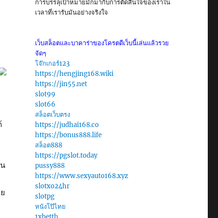
การบรรลุเป้าหมายมักมากับการตัดสินใจของเราใน
เวลาที่เรารับมันอย่างจริงใจ
เว็บสล็อตและบาคาร่าของโครตดีเว็บนี้เล่นแล้วรวย
จัดๆ
โจ๊กเกอร์123
https://hengjing168.wiki
https://jin55.net
slot99
slot66
สล็อตเว็บตรง
้
https://judhai168.co
https://bonus888.life
สล็อต888
https://pgslot.today
ใน
pussy888
https://www.sexyauto168.xyz
slotxo24hr
ลย
slotpg
หนังโป๊ไทย
1xbetth