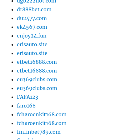
dgb222hot.com
dr888bet.com
du2477.com
ek4567.com
enjoy24.fun
erisauto.site
erisauto.site
etbet16888.com
etbet16888.com
eu369clubs.com
eu369clubs.com
FAFA123
faro168
fcharoenkit168.com
fcharoenkit168.com
finfinbet789.com