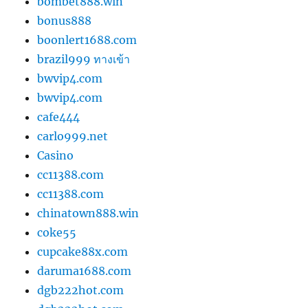
bombet888.win
bonus888
boonlert1688.com
brazil999 ทางเข้า
bwvip4.com
bwvip4.com
cafe444
carlo999.net
Casino
cc11388.com
cc11388.com
chinatown888.win
coke55
cupcake88x.com
daruma1688.com
dgb222hot.com