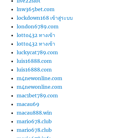
live22slot
lnw365bet.com
lockdown168 เข้าสู่ระบบ
london6789.com
lotto432 ทางเข้า
lotto432 ทางเข้า
luckycat789.com
luis16888.com
luis16888.com
m4newonline.com
m4newonline.com
mac1bet789.com
macau69
macau888.win
mario678.club
mario678.club