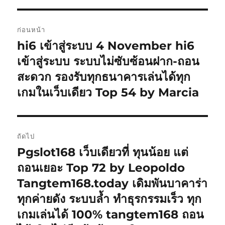
แนะแนว
ก่อนหน้า
เรื่อง
hi6 เข้าสู่ระบบ 4 November hi6
เรื่อง
ก่อน
เข้าสู่ระบบ ระบบไม่ซับซ้อนฝาก-ถอน
หน้า:
สะดวก รองรับทุกธนาคารเล่นได้ทุก
เกมในเว็บเดียว Top 54 by Marcia
ถัดไป
Pgslot168 เว็บเดียวที่ ทุนน้อย แต่
เรื่อง
ต่อ
ถอนเยอะ Top 72 by Leopoldo
ไป:
Tangtem168.today เดิมพันบาคาร่า
ทุกค่ายดัง ระบบล้ำ ทำธุรกรรมเร็ว ทุก
เกมเล่นได้ 100% tangtem168 ถอน