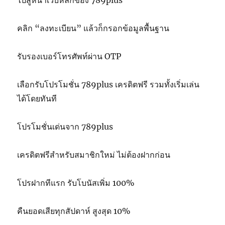
ไปสู่หน้าเว็บหลักของ 789plus
คลิก “ลงทะเบียน” แล้วก็กรอกข้อมูลพื้นฐาน
รับรองเบอร์โทรศัพท์ผ่าน OTP
เลือกรับโปรโมชั่น 789plus เครดิตฟรี รวมทั้งเริ่มเล่น
ได้โดยทันที
โปรโมชั่นเด่นจาก 789plus
เครดิตฟรีสำหรับสมาชิกใหม่ ไม่ต้องฝากก่อน
โปรฝากทีแรก รับโบนัสเพิ่ม 100%
คืนยอดเสียทุกสัปดาห์ สูงสุด 10%