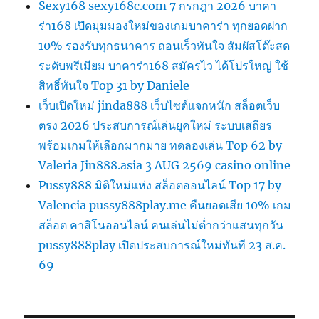
Sexy168 sexy168c.com 7 กรกฎา 2026 บาคา
ร่า168 เปิดมุมมองใหม่ของเกมบาคาร่า ทุกยอดฝาก
10% รองรับทุกธนาคาร ถอนเร็วทันใจ สัมผัสโต๊ะสด
ระดับพรีเมียม บาคาร่า168 สมัครไว ได้โปรใหญ่ ใช้
สิทธิ์ทันใจ Top 31 by Daniele
เว็บเปิดใหม่ jinda888 เว็บไซต์แจกหนัก สล็อตเว็บ
ตรง 2026 ประสบการณ์เล่นยุคใหม่ ระบบเสถียร
พร้อมเกมให้เลือกมากมาย ทดลองเล่น Top 62 by
Valeria Jin888.asia 3 AUG 2569 casino online
Pussy888 มิติใหม่แห่ง สล็อตออนไลน์ Top 17 by
Valencia pussy888play.me คืนยอดเสีย 10% เกม
สล็อต คาสิโนออนไลน์ คนเล่นไม่ต่ำกว่าแสนทุกวัน
pussy888play เปิดประสบการณ์ใหม่ทันที 23 ส.ค.
69