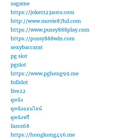
sagame
https://joker123auto.com
http://www.movie87hd.com
https://www.pussy888play.com
https://pussy888win.com
sexybaccarat
pg slot
pgslot
https://www.pgheng99.me
fullslot
live22
ดูหนัง
ดูหนังออนไลน์
ดูหนังฟรี
faro168
https://hongkong456.me