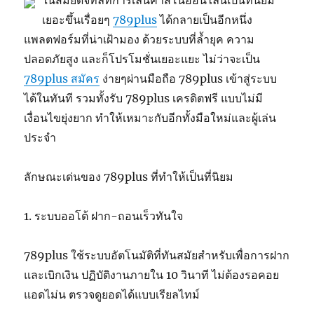
ในสมัยดิจิทัลที่การเล่นคาสิโนออนไลน์เป็นที่นิยม
เยอะขึ้นเรื่อยๆ
789plus
ได้กลายเป็นอีกหนึ่ง
แพลตฟอร์มที่น่าเฝ้ามอง ด้วยระบบที่ล้ำยุค ความ
ปลอดภัยสูง และก็โปรโมชั่นเยอะแยะ ไม่ว่าจะเป็น
789plus สมัคร
ง่ายๆผ่านมือถือ 789plus เข้าสู่ระบบ
ได้ในทันที รวมทั้งรับ 789plus เครดิตฟรี แบบไม่มี
เงื่อนไขยุ่งยาก ทำให้เหมาะกับอีกทั้งมือใหม่และผู้เล่น
ประจำ
ลักษณะเด่นของ 789plus ที่ทำให้เป็นที่นิยม
1. ระบบออโต้ ฝาก-ถอนเร็วทันใจ
789plus ใช้ระบบอัตโนมัติที่ทันสมัยสำหรับเพื่อการฝาก
และเบิกเงิน ปฏิบัติงานภายใน 10 วินาที ไม่ต้องรอคอย
แอดไม่น ตรวจดูยอดได้แบบเรียลไทม์