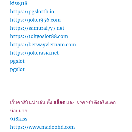
kiss918
https://pgslotth.io
https://joker356.com
https://samurai777.net
https://tokyoslot88.com
https://betwayvietnam.com
https://jokerasia.net
pgslot
pgslot
เว็บคาสิโนน่าเล่น ทั้ง
สล็อต
และ
บาคาร่า
ตึงจริงแตก
บ่อยมาก
918kiss
https://www.madoohd.com