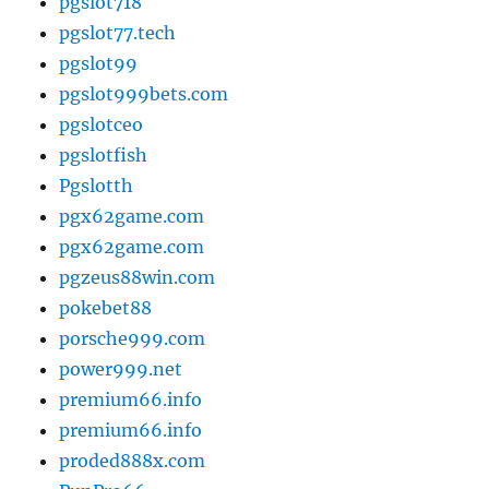
pgslot718
pgslot77.tech
pgslot99
pgslot999bets.com
pgslotceo
pgslotfish
Pgslotth
pgx62game.com
pgx62game.com
pgzeus88win.com
pokebet88
porsche999.com
power999.net
premium66.info
premium66.info
proded888x.com