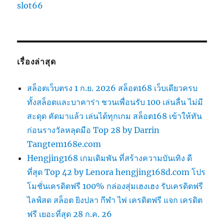
slot66
เรื่องล่าสุด
สล็อตเว็บตรง 1 ก.ย. 2026 สล็อต168 เว็บเดียวครบ
ทั้งสล็อตและบาคาร่า ชวนเพื่อนรับ 100 เล่นลื่น ไม่มี
สะดุด คัดมาแล้ว เล่นได้ทุกเกม สล็อต168 เข้าให้ทัน
ก่อนรางวัลหลุดมือ Top 28 by Darrin
Tangtem168e.com
Hengjing168 เกมเดิมพัน ที่สร้างความบันเทิง ดี
ที่สุด Top 42 by Lenora hengjing168d.com โปร
โมชั่นเครดิตฟรี 100% กล่องสุ่มเฮงเฮง รับเครดิตฟรี
ไลฟ์สด สล็อต ยิงปลา กีฬา ไพ่ เครดิตฟรี แจก เครดิต
ฟรี เยอะที่สุด 28 ก.ค. 26