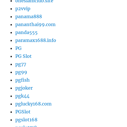
onesiamclub.site
p2vvip
panama888
pananthai99.com
panda555
paramax1688.info
PG
PG Slot
pg77
pg99
pgfish
pgjoker
pgk44
pglucky168.com
PGSlot
pgslot168