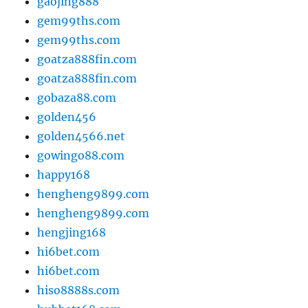
gaojing888
gem99ths.com
gem99ths.com
goatza888fin.com
goatza888fin.com
gobaza88.com
golden456
golden4566.net
gowingo88.com
happy168
hengheng9899.com
hengheng9899.com
hengjing168
hi6bet.com
hi6bet.com
hiso8888s.com