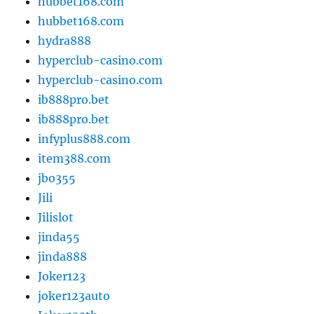
hubbet168.com
hubbet168.com
hydra888
hyperclub-casino.com
hyperclub-casino.com
ib888pro.bet
ib888pro.bet
infyplus888.com
item388.com
jbo355
Jili
Jilislot
jinda55
jinda888
Joker123
joker123auto