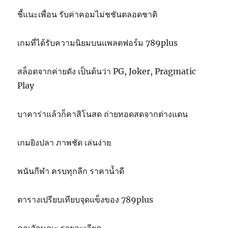
ชี้แนะเพื่อน รับค่าคอมไม่ชชันตลอดชาติ
เกมที่ได้รับความนิยมบนแพลตฟอร์ม 789plus
สล็อตจากค่ายดัง เป็นต้นว่า PG, Joker, Pragmatic
Play
บาคาร่าแล้วก็คาสิโนสด ถ่ายทอดสดจากต่างแดน
เกมยิงปลา ภาพชัด เล่นง่าย
พนันกีฬา ครบทุกลีก ราคาน้ำดี
ตารางเปรียบเทียบจุดแข็งของ 789plus