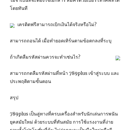
ไม่จำเป็นที่จะต้องใช้เอกสาร สมัครด้วยเบอร์โทรศัพท์ได้
โดยทันที
เครดิตฟรีสามารถเบิกเงินได้จริงหรือไม่?
สามารถถอนได้ เมื่อทำยอดเทิร์นตามข้อตกลงที่ระบุ
ถ้าเกิดลืมรหัสผ่านควรจะทำเช่นไร?
สามารถกดลืมรหัสผ่านที่หน้า 789plus เข้าสู่ระบบ และ
ประพฤติตามขั้นตอน
สรุป
789plus เป็นลู่ทางที่ครบเครื่องสำหรับนักเล่นการพนัน
ยุคสมัยใหม่ ด้วยระบบที่ทันสมัย การใช้แรงงานที่ง่าย