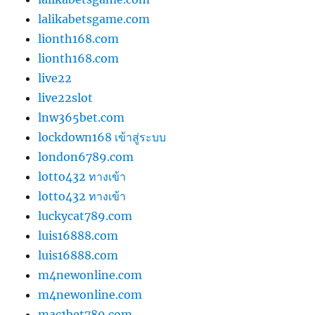
lalikabetsgame.com
lionth168.com
lionth168.com
live22
live22slot
lnw365bet.com
lockdown168 เข้าสู่ระบบ
london6789.com
lotto432 ทางเข้า
lotto432 ทางเข้า
luckycat789.com
luis16888.com
luis16888.com
m4newonline.com
m4newonline.com
mac1bet789.com