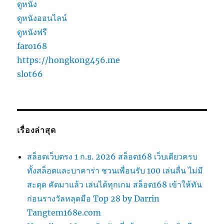
ดูหนัง
ดูหนังออนไลน์
ดูหนังฟรี
faro168
https://hongkong456.me
slot66
เรื่องล่าสุด
สล็อตเว็บตรง 1 ก.ย. 2026 สล็อต168 เว็บเดียวครบ
ทั้งสล็อตและบาคาร่า ชวนเพื่อนรับ 100 เล่นลื่น ไม่มี
สะดุด คัดมาแล้ว เล่นได้ทุกเกม สล็อต168 เข้าให้ทัน
ก่อนรางวัลหลุดมือ Top 28 by Darrin
Tangtem168e.com