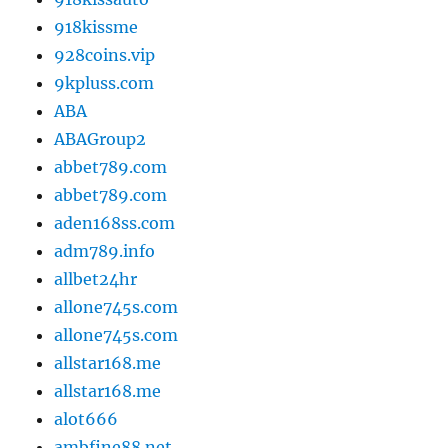
918kissme
928coins.vip
9kpluss.com
ABA
ABAGroup2
abbet789.com
abbet789.com
aden168ss.com
adm789.info
allbet24hr
allone745s.com
allone745s.com
allstar168.me
allstar168.me
alot666
ambfine88.net