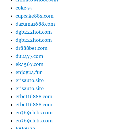
coke55
cupcake88x.com
daruma1688.com
dgb222hot.com
dgb222hot.com
dr888bet.com
du2477.com
ek4567.com
enjoy24.fun
erisauto.site
erisauto.site
etbet16888.com
etbet16888.com
eu369clubs.com
eu369clubs.com
FAFA123