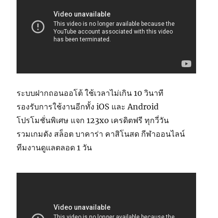
ระบบฝากถอนออโต้ ใช้เวลาไม่เกิน 10 วินาที
รองรับการใช้งานอีกทั้ง iOS และ Android
โปรโมชั่นพิเศษ แจก 123xo เครดิตฟรี ทุกวี่วัน
รวมเกมดัง สล็อต บาคาร่า คาสิโนสด กีฬาออนไลน์
ทีมงานดูแลตลอด 1 วัน