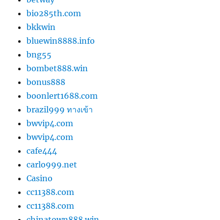
bio285th.com
bkkwin
bluewin8888.info
bng55
bombet888.win
bonus888
boonlert1688.com
brazil999 ทางเข้า
bwvip4.com
bwvip4.com
cafe444
carlo999.net
Casino
cc11388.com
cc11388.com
chinatown888.win