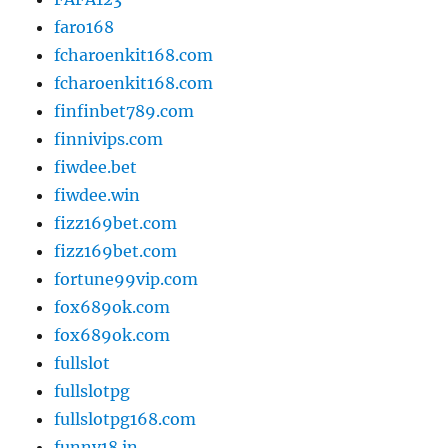
faro168
fcharoenkit168.com
fcharoenkit168.com
finfinbet789.com
finnivips.com
fiwdee.bet
fiwdee.win
fizz169bet.com
fizz169bet.com
fortune99vip.com
fox689ok.com
fox689ok.com
fullslot
fullslotpg
fullslotpg168.com
funny18.in