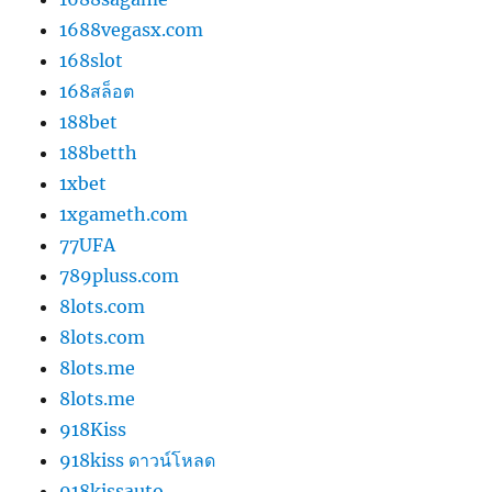
1688vegasx.com
168slot
168สล็อต
188bet
188betth
1xbet
1xgameth.com
77UFA
789pluss.com
8lots.com
8lots.com
8lots.me
8lots.me
918Kiss
918kiss ดาวน์โหลด
918kissauto