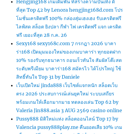
Hengjing168 เกมเดิมพัน ที่สร้างความบันเทิง ดี
ที่สุด Top 42 by Lenora hengjing168d.com โปร
โมชั่นเครดิตฟรี 100% กล่องสุ่มเฮงเฮง รับเครดิตฟรี
ไลฟ์สด สล็อต ยิงปลา กีฬา ไพ่ เครดิตฟรี แจก เครดิต
ฟรี เยอะที่สุด 28 ก.ค. 26
Sexy168 sexy168c.com 7 กรกฎา 2026 บาคา
ร่า168 เปิดมุมมองใหม่ของเกมบาคาร่า ทุกยอดฝาก
10% รองรับทุกธนาคาร ถอนเร็วทันใจ สัมผัสโต๊ะสด
ระดับพรีเมียม บาคาร่า168 สมัครไว ได้โปรใหญ่ ใช้
สิทธิ์ทันใจ Top 31 by Daniele
เว็บเปิดใหม่ jinda888 เว็บไซต์แจกหนัก สล็อตเว็บ
ตรง 2026 ประสบการณ์เล่นยุคใหม่ ระบบเสถียร
พร้อมเกมให้เลือกมากมาย ทดลองเล่น Top 62 by
Valeria Jin888.asia 3 AUG 2569 casino online
Pussy888 มิติใหม่แห่ง สล็อตออนไลน์ Top 17 by
Valencia pussy888play.me คืนยอดเสีย 10% เกม