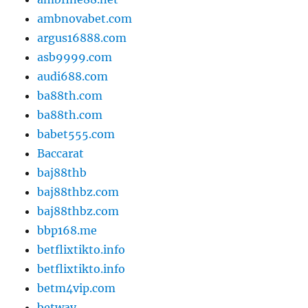
ambnovabet.com
argus16888.com
asb9999.com
audi688.com
ba88th.com
ba88th.com
babet555.com
Baccarat
baj88thb
baj88thbz.com
baj88thbz.com
bbp168.me
betflixtikto.info
betflixtikto.info
betm4vip.com
betway