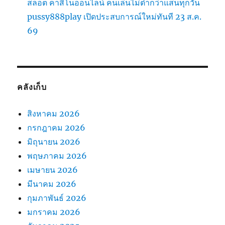
สล็อต คาสิโนออนไลน์ คนเล่นไม่ต่ำกว่าแสนทุกวัน
pussy888play เปิดประสบการณ์ใหม่ทันที 23 ส.ค.
69
คลังเก็บ
สิงหาคม 2026
กรกฎาคม 2026
มิถุนายน 2026
พฤษภาคม 2026
เมษายน 2026
มีนาคม 2026
กุมภาพันธ์ 2026
มกราคม 2026