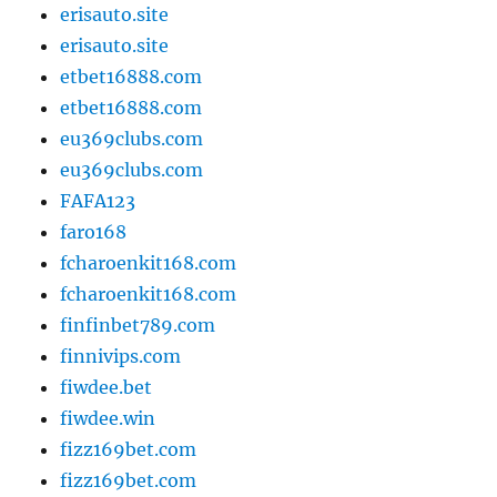
erisauto.site
erisauto.site
etbet16888.com
etbet16888.com
eu369clubs.com
eu369clubs.com
FAFA123
faro168
fcharoenkit168.com
fcharoenkit168.com
finfinbet789.com
finnivips.com
fiwdee.bet
fiwdee.win
fizz169bet.com
fizz169bet.com