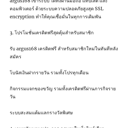
argus168 เข้าระบบ ได้ทั้งผ่านมือถือ แท็บเล็ต และ
คอมพิวเตอร์ ด้วยระบบความปลอดภัยสูงสุด SSL
encryption ทำให้คุณเชื่อมั่นในทุกการเดิมพัน
3. โปรโมชั่นเครดิตฟรีสุดคุ้มสำหรับสมาชิก
รับ argus168 เครดิตฟรี สำหรับสมาชิกใหม่ในทันทีหลัง
สมัคร
โบนัสเงินฝากรายวัน รวมทั้งโปรทุกเดือน
กิจกรรมแจกของขวัญ รวมทั้งเครดิตฟรีผ่านภารกิจราย
วัน
ระบบสะสมแต้มแลกรางวัลพิเศษ