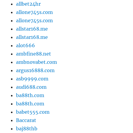
allbet24hr
allone745s.com
allone745s.com
allstar168.me
allstar168.me
alot666
ambfine88.net
ambnovabet.com
argus16888.com
asb9999.com
audi688.com
ba88th.com
ba88th.com
babet555.com
Baccarat
baj88thb