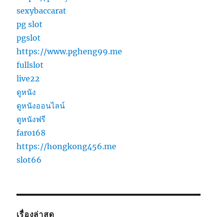
sexybaccarat
pg slot
pgslot
https://www.pgheng99.me
fullslot
live22
ดูหนัง
ดูหนังออนไลน์
ดูหนังฟรี
faro168
https://hongkong456.me
slot66
เรื่องล่าสุด