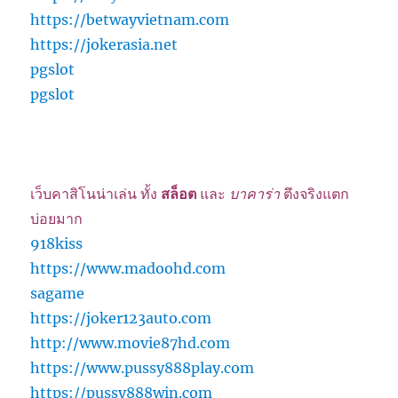
https://betwayvietnam.com
https://jokerasia.net
pgslot
pgslot
เว็บคาสิโนน่าเล่น ทั้ง
สล็อต
และ
บาคาร่า
ตึงจริงแตก
บ่อยมาก
918kiss
https://www.madoohd.com
sagame
https://joker123auto.com
http://www.movie87hd.com
https://www.pussy888play.com
https://pussy888win.com