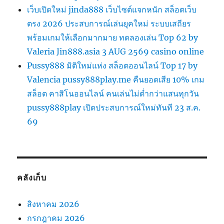
เว็บเปิดใหม่ jinda888 เว็บไซต์แจกหนัก สล็อตเว็บ
ตรง 2026 ประสบการณ์เล่นยุคใหม่ ระบบเสถียร
พร้อมเกมให้เลือกมากมาย ทดลองเล่น Top 62 by
Valeria Jin888.asia 3 AUG 2569 casino online
Pussy888 มิติใหม่แห่ง สล็อตออนไลน์ Top 17 by
Valencia pussy888play.me คืนยอดเสีย 10% เกม
สล็อต คาสิโนออนไลน์ คนเล่นไม่ต่ำกว่าแสนทุกวัน
pussy888play เปิดประสบการณ์ใหม่ทันที 23 ส.ค.
69
คลังเก็บ
สิงหาคม 2026
กรกฎาคม 2026