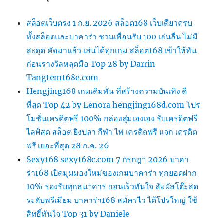
สล็อตเว็บตรง 1 ก.ย. 2026 สล็อต168 เว็บเดียวครบ
ทั้งสล็อตและบาคาร่า ชวนเพื่อนรับ 100 เล่นลื่น ไม่มี
สะดุด คัดมาแล้ว เล่นได้ทุกเกม สล็อต168 เข้าให้ทัน
ก่อนรางวัลหลุดมือ Top 28 by Darrin
Tangtem168e.com
Hengjing168 เกมเดิมพัน ที่สร้างความบันเทิง ดี
ที่สุด Top 42 by Lenora hengjing168d.com โปร
โมชั่นเครดิตฟรี 100% กล่องสุ่มเฮงเฮง รับเครดิตฟรี
ไลฟ์สด สล็อต ยิงปลา กีฬา ไพ่ เครดิตฟรี แจก เครดิต
ฟรี เยอะที่สุด 28 ก.ค. 26
Sexy168 sexy168c.com 7 กรกฎา 2026 บาคา
ร่า168 เปิดมุมมองใหม่ของเกมบาคาร่า ทุกยอดฝาก
10% รองรับทุกธนาคาร ถอนเร็วทันใจ สัมผัสโต๊ะสด
ระดับพรีเมียม บาคาร่า168 สมัครไว ได้โปรใหญ่ ใช้
สิทธิ์ทันใจ Top 31 by Daniele