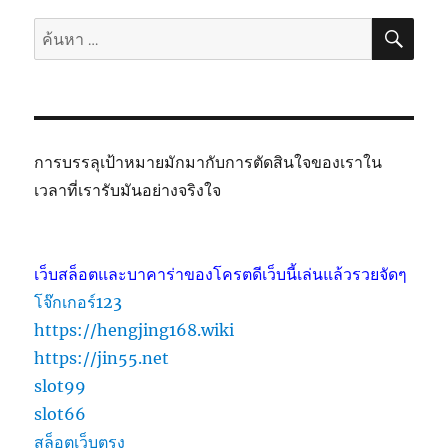
ค้นห
ค้นหา:
การบรรลุเป้าหมายมักมากับการตัดสินใจของเราใน
เวลาที่เรารับมันอย่างจริงใจ
เว็บสล็อตและบาคาร่าของโครตดีเว็บนี้เล่นแล้วรวยจัดๆ
โจ๊กเกอร์123
https://hengjing168.wiki
https://jin55.net
slot99
slot66
สล็อตเว็บตรง