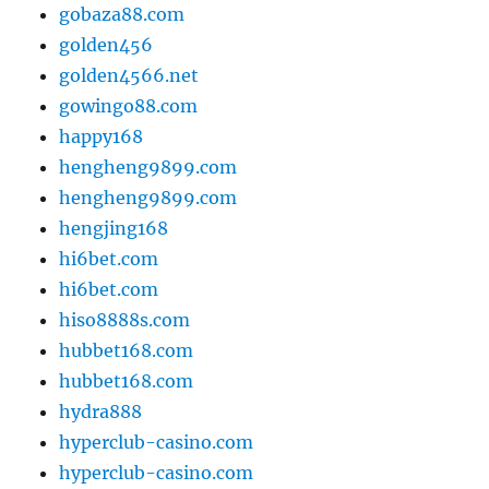
gobaza88.com
golden456
golden4566.net
gowingo88.com
happy168
hengheng9899.com
hengheng9899.com
hengjing168
hi6bet.com
hi6bet.com
hiso8888s.com
hubbet168.com
hubbet168.com
hydra888
hyperclub-casino.com
hyperclub-casino.com