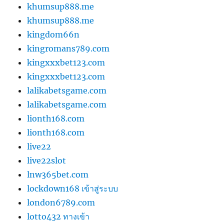
khumsup888.me
khumsup888.me
kingdom66n
kingromans789.com
kingxxxbet123.com
kingxxxbet123.com
lalikabetsgame.com
lalikabetsgame.com
lionth168.com
lionth168.com
live22
live22slot
lnw365bet.com
lockdown168 เข้าสู่ระบบ
london6789.com
lotto432 ทางเข้า