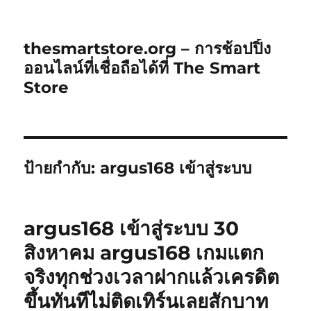
thesmartstore.org – การช้อปปิ้ง
ออนไลน์ที่เชื่อถือได้ที่ The Smart
Store
ป้ายกำกับ:
argus168 เข้าสู่ระบบ
argus168 เข้าสู่ระบบ 30
สิงหาคม argus168 เกมแตก
จริงทุกช่วงเวลาฝากแล้วเครดิต
ขึ้นทันทีไม่ติดเทิร์นเลยสักบาท