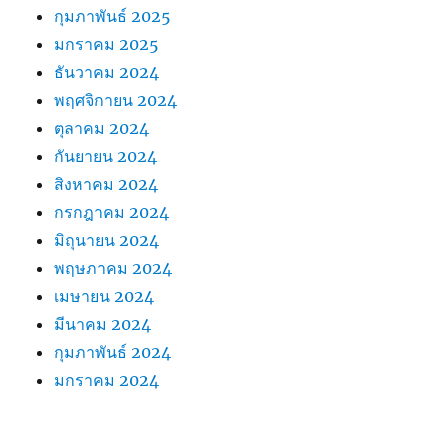
กุมภาพันธ์ 2025
มกราคม 2025
ธันวาคม 2024
พฤศจิกายน 2024
ตุลาคม 2024
กันยายน 2024
สิงหาคม 2024
กรกฎาคม 2024
มิถุนายน 2024
พฤษภาคม 2024
เมษายน 2024
มีนาคม 2024
กุมภาพันธ์ 2024
มกราคม 2024