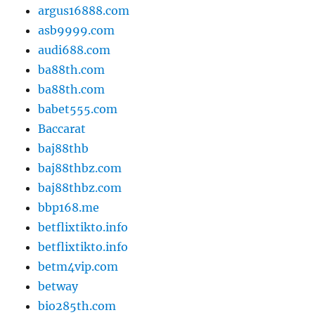
argus16888.com
asb9999.com
audi688.com
ba88th.com
ba88th.com
babet555.com
Baccarat
baj88thb
baj88thbz.com
baj88thbz.com
bbp168.me
betflixtikto.info
betflixtikto.info
betm4vip.com
betway
bio285th.com