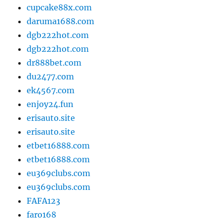
cupcake88x.com
daruma1688.com
dgb222hot.com
dgb222hot.com
dr888bet.com
du2477.com
ek4567.com
enjoy24.fun
erisauto.site
erisauto.site
etbet16888.com
etbet16888.com
eu369clubs.com
eu369clubs.com
FAFA123
faro168