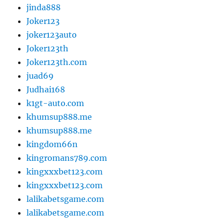
jinda888
Joker123
joker123auto
Joker123th
Joker123th.com
juad69
Judhai168
k1gt-auto.com
khumsup888.me
khumsup888.me
kingdom66n
kingromans789.com
kingxxxbet123.com
kingxxxbet123.com
lalikabetsgame.com
lalikabetsgame.com