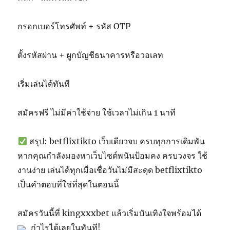
กรอกเบอร์โทรศัพท์ + รหัส OTP
ตั้งรหัสผ่าน + ผูกบัญชีธนาคารหรือวอเลท
เริ่มเล่นได้ทันที
สมัครฟรี ไม่มีค่าใช้จ่าย ใช้เวลาไม่เกิน 1 นาที
สรุป: betflixtikto เว็บเดียวจบ ครบทุกการเดิมพัน
หากคุณกำลังมองหาเว็บไซต์พนันป้อมคง ครบวงจร ใช้
งานง่าย เล่นได้ทุกเมื่อเชื่อวันไม่มีสะดุด betflixtikto
เป็นคำตอบที่ใช่ที่สุดในตอนนี้
สมัครวันนี้ที่ kingxxxbet แล้วเริ่มบันเทิงใจพร้อมได้
กำไรได้เลยในทันที!