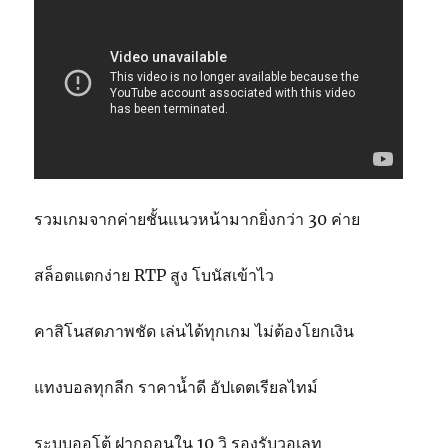
รวมเกมจากค่ายชั้นแนวหน้ามากยิ่งกว่า 30 ค่าย
สล็อตแตกง่าย RTP สูง โบนัสเข้าไว
คาสิโนสดภาพชัด เล่นได้ทุกเกม ไม่ต้องโยกเงิน
แทงบอลทุกลีก ราคาน้ำดี อัปเดตเรียลไทม์
ระบบออโต้ ฝากถอนใน 10 วิ รองรับวอเลท