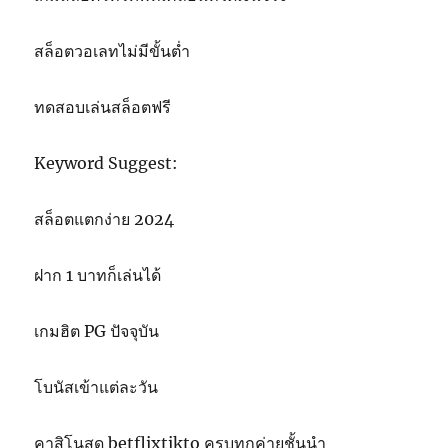
สล็อตวอเลทไม่มีขั้นต่ำ
ทดสอบเล่นสล็อตฟรี
Keyword Suggest:
สล็อตแตกง่าย 2024
ฝาก 1 บาทก็เล่นได้
เกมฮิต PG ปัจจุบัน
โบนัสเข้าแต่ละวัน
คาสิโนสด betflixtikto ครบทุกค่ายชั้นนำ