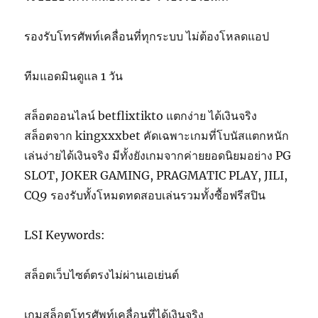
รองรับโทรศัพท์เคลื่อนที่ทุกระบบ ไม่ต้องโหลดแอป
ทีมแอดมินดูแล 1 วัน
สล็อตออนไลน์ betflixtikto แตกง่าย ได้เงินจริง
สล็อตจาก kingxxxbet คัดเฉพาะเกมที่โบนัสแตกหนัก
เล่นง่ายได้เงินจริง มีทั้งยังเกมจากค่ายยอดนิยมอย่าง PG
SLOT, JOKER GAMING, PRAGMATIC PLAY, JILI,
CQ9 รองรับทั้งโหมดทดสอบเล่นรวมทั้งซื้อฟรีสปิน
LSI Keywords:
สล็อตเว็บไซต์ตรงไม่ผ่านเอเย่นต์
เกมสล็อตโทรศัพท์เคลื่อนที่ได้เงินจริง