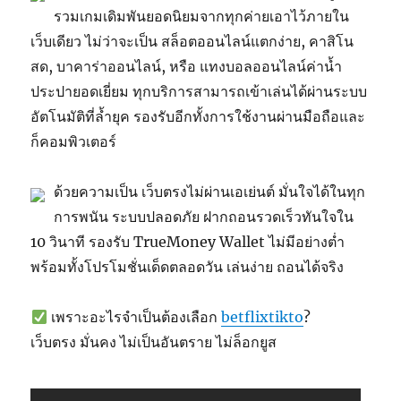
รวมเกมเดิมพันยอดนิยมจากทุกค่ายเอาไว้ภายใน
เว็บเดียว ไม่ว่าจะเป็น สล็อตออนไลน์แตกง่าย, คาสิโน
สด, บาคาร่าออนไลน์, หรือ แทงบอลออนไลน์ค่าน้ำ
ประปายอดเยี่ยม ทุกบริการสามารถเข้าเล่นได้ผ่านระบบ
อัตโนมัติที่ล้ำยุค รองรับอีกทั้งการใช้งานผ่านมือถือและ
ก็คอมพิวเตอร์
ด้วยความเป็น เว็บตรงไม่ผ่านเอเย่นต์ มั่นใจได้ในทุก
การพนัน ระบบปลอดภัย ฝากถอนรวดเร็วทันใจใน
10 วินาที รองรับ TrueMoney Wallet ไม่มีอย่างต่ำ
พร้อมทั้งโปรโมชั่นเด็ดตลอดวัน เล่นง่าย ถอนได้จริง
เพราะอะไรจำเป็นต้องเลือก
betflixtikto
?
เว็บตรง มั่นคง ไม่เป็นอันตราย ไม่ล็อกยูส