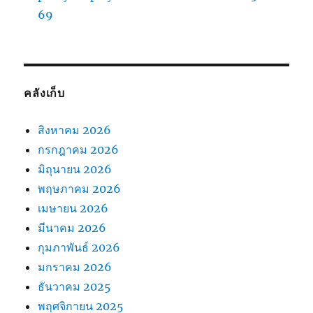
69
คลังเก็บ
สิงหาคม 2026
กรกฎาคม 2026
มิถุนายน 2026
พฤษภาคม 2026
เมษายน 2026
มีนาคม 2026
กุมภาพันธ์ 2026
มกราคม 2026
ธันวาคม 2025
พฤศจิกายน 2025