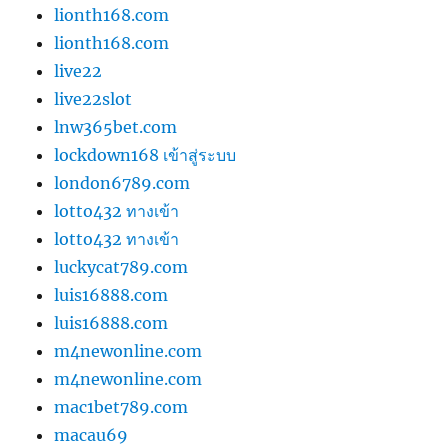
lionth168.com
lionth168.com
live22
live22slot
lnw365bet.com
lockdown168 เข้าสู่ระบบ
london6789.com
lotto432 ทางเข้า
lotto432 ทางเข้า
luckycat789.com
luis16888.com
luis16888.com
m4newonline.com
m4newonline.com
mac1bet789.com
macau69