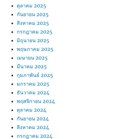
ตุลาคม 2025
กันยายน 2025
สิงหาคม 2025
กรกฎาคม 2025
มิถุนายน 2025
พฤษภาคม 2025
เมษายน 2025
มีนาคม 2025
กุมภาพันธ์ 2025
มกราคม 2025
ธันวาคม 2024
พฤศจิกายน 2024
ตุลาคม 2024
กันยายน 2024
สิงหาคม 2024
กรกฎาคม 2024