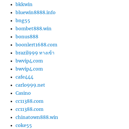
bkkwin
bluewin8888.info
bng55
bombet888.win
bonus888
boonlert1688.com
brazil999 ทางเข้า
bwvip4.com
bwvip4.com
cafe444
carlo999.net
Casino
cc11388.com
cc11388.com
chinatown888.win
coke55