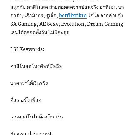
สนุกกับ คาสิโนสด ถ่ายทอดสดจากบ่อนจริง อาทิเช่น บา
คาร่า, เสือมังกร, รูเล็ต,
betflixtikto
ไฮโล จากค่ายดัง
SA Gaming, AE Sexy, Evolution, Dream Gaming
เล่นได้ตลอดทั้งวัน ไม่มีสะดุด
LSI Keywords:
คาสิโนสดโทรศัพท์มือถือ
บาคาร่าได้เงินจริง
ดีลเลอร์ไลฟ์สด
เล่นคาสิโนไม่ต้องโยกเงิน
Keyword Suggest: