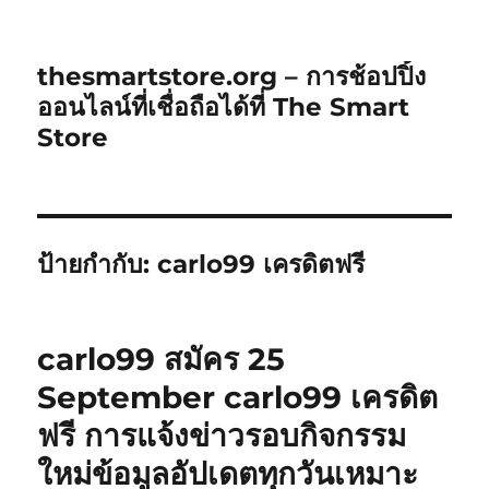
thesmartstore.org – การช้อปปิ้ง
ออนไลน์ที่เชื่อถือได้ที่ The Smart
Store
ป้ายกำกับ:
carlo99 เครดิตฟรี
carlo99 สมัคร 25
September carlo99 เครดิต
ฟรี การแจ้งข่าวรอบกิจกรรม
ใหม่ข้อมูลอัปเดตทุกวันเหมาะ