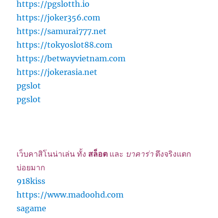
https://pgslotth.io
https://joker356.com
https://samurai777.net
https://tokyoslot88.com
https://betwayvietnam.com
https://jokerasia.net
pgslot
pgslot
เว็บคาสิโนน่าเล่น ทั้ง
สล็อต
และ
บาคาร่า
ตึงจริงแตก
บ่อยมาก
918kiss
https://www.madoohd.com
sagame