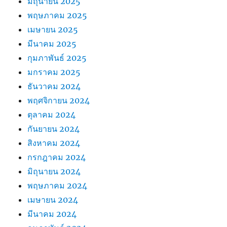
มิถุนายน 2025
พฤษภาคม 2025
เมษายน 2025
มีนาคม 2025
กุมภาพันธ์ 2025
มกราคม 2025
ธันวาคม 2024
พฤศจิกายน 2024
ตุลาคม 2024
กันยายน 2024
สิงหาคม 2024
กรกฎาคม 2024
มิถุนายน 2024
พฤษภาคม 2024
เมษายน 2024
มีนาคม 2024