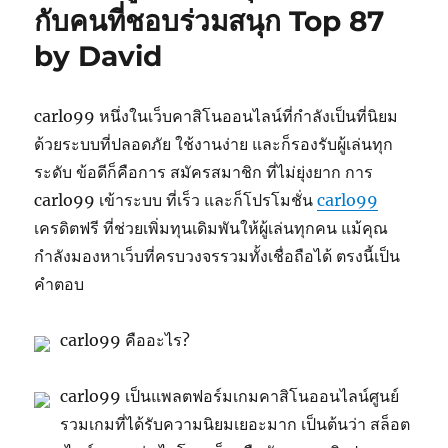
กับคนที่ชอบร่วมสนุก Top 87
by David
carlo99 หนึ่งในเว็บคาสิโนออนไลน์ที่กำลังเป็นที่นิยม
ด้วยระบบที่ปลอดภัย ใช้งานง่าย และก็รองรับผู้เล่นทุก
ระดับ ข้อดีก็คือการ สมัครสมาชิก ที่ไม่ยุ่งยาก การ
carlo99 เข้าระบบ ที่เร็ว และก็โปรโมชั่น
carlo99
เครดิตฟรี ที่ช่วยเพิ่มทุนเดิมพันให้ผู้เล่นทุกคน แม้คุณ
กำลังมองหาเว็บที่ครบวงจรรวมทั้งเชื่อถือได้ ตรงนี้เป็น
คำตอบ
carlo99 คืออะไร?
carlo99 เป็นแพลตฟอร์มเกมคาสิโนออนไลน์ศูนย์
รวมเกมที่ได้รับความนิยมเยอะมาก เป็นต้นว่า สล็อต