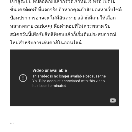
เข้าสู่ระบบ ที่ปลอดภัยแล้วก็รวดเร็วทันใจ หรือโปรโม
ชั่น เครดิตฟรี ที่แจกจริง ถ้าหากคุณกำลังมองหาเว็บไซต์
ป้อมปราการอาจจะ ไม่มีอันตราย แล้วก็มีเกมให้เลือก
หลากหลาย carlo99 คือคำตอบที่ไม่ควรพลาด รีบ
สมัครวันนี้เพื่อรับสิทธิพิเศษแล้วก็เริ่มต้นประสบการณ์
ใหม่สำหรับการเล่นคาสิโนออนไลน์
…