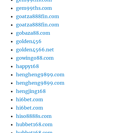
gem99ths.com
goatza888fin.com
goatza888fin.com
gobaza88.com
golden456
golden4566.net
gowingo88.com
happy168
hengheng9899.com
hengheng9899.com
hengjing168
hi6bet.com
hi6bet.com
hiso8888s.com
hubbet168.com
hubbet168.com