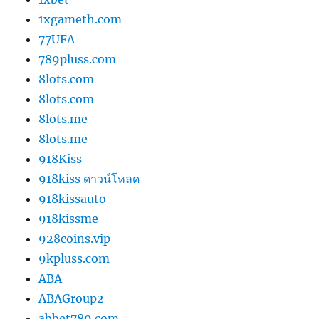
1xgameth.com
77UFA
789pluss.com
8lots.com
8lots.com
8lots.me
8lots.me
918Kiss
918kiss ดาวน์โหลด
918kissauto
918kissme
928coins.vip
9kpluss.com
ABA
ABAGroup2
abbet789.com