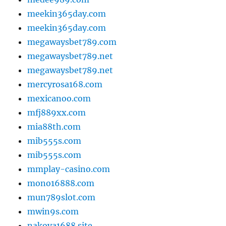
meekin365day.com
meekin365day.com
megawaysbet789.com
megawaysbet789.net
megawaysbet789.net
mercyrosa168.com
mexicanoo.com
mfj889xx.com
mia88th.com
mib555s.com
mib555s.com
mmplay-casino.com
mono16888.com
mun789slot.com
mwin9s.com
nakoya1688.site