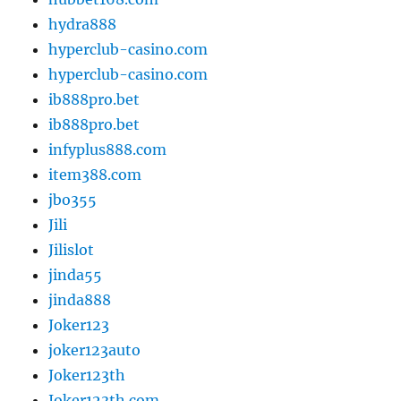
hydra888
hyperclub-casino.com
hyperclub-casino.com
ib888pro.bet
ib888pro.bet
infyplus888.com
item388.com
jbo355
Jili
Jilislot
jinda55
jinda888
Joker123
joker123auto
Joker123th
Joker123th.com