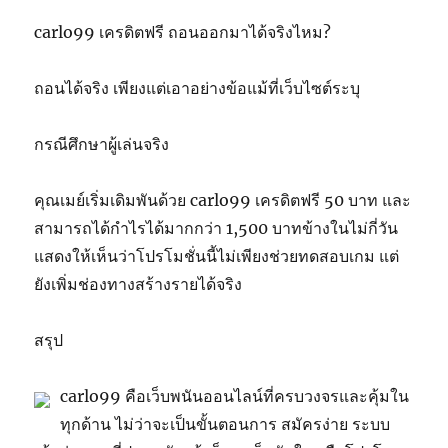
carlo99 เครดิตฟรี ถอนออกมาได้จริงไหม?
ถอนได้จริง เพียงแต่เอาอย่างข้อแม้ที่เว็บไซต์ระบุ
กรณีศึกษาผู้เล่นจริง
คุณเมย์เริ่มเดิมพันด้วย carlo99 เครดิตฟรี 50 บาท และ
สามารถได้กำไรได้มากกว่า 1,500 บาทข้างในไม่กี่วัน
แสดงให้เห็นว่าโปรโมชั่นนี้ไม่เพียงช่วยทดสอบเกม แต่
ยังเพิ่มช่องทางสร้างรายได้จริง
สรุป
carlo99 คือเว็บพนันออนไลน์ที่ครบวงจรและคุ้มใน
ทุกด้าน ไม่ว่าจะเป็นขั้นตอนการ สมัครง่าย ระบบ