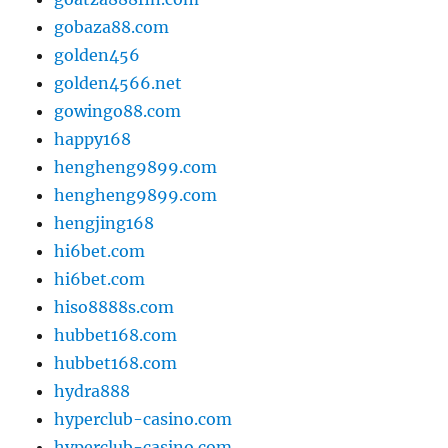
gobaza88.com
golden456
golden4566.net
gowingo88.com
happy168
hengheng9899.com
hengheng9899.com
hengjing168
hi6bet.com
hi6bet.com
hiso8888s.com
hubbet168.com
hubbet168.com
hydra888
hyperclub-casino.com
hyperclub-casino.com