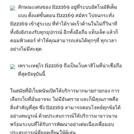
ลักษณะเด่นของ fizz169 อยู่ที่ระบบอัตโนมัติเต็ม
แบบ ตั้งแต่ขั้นตอน fizz169 สมัคร ไปจนกระทั่ง
fizz169 เข้าสู่ระบบ ที่ทำได้รวดเร็วด้านในไม่กี่วินาที
ทั้งยังยังรองรับทุกอุปกรณ์ อีกทั้งมือถือ แท็บเล็ต แล้วก็
คอมพิวเตอร์ ทำให้คุณสามารถเล่นได้ทุกๆที่ ทุกเวลา
อย่างไม่มีสะดุด
เพราะเหตุไร fizz169 ถึงเป็นเว็บคาสิโนที่น่าเชื่อถือ
ที่สุดปัจจุบันนี้
ในสมัยที่มีเว็บพนันเปิดให้บริการมากมายก่ายกอง การ
เลือกเว็บที่มั่นอาจจะ ไม่มีอันตราย และก็มีคุณภาพคือ
สิ่งสำคัญที่สุด ซึ่ง fizz169 สามารถตอบโจทย์ทุกข้อได้
อย่างสมบูรณ์ ด้วยประสบการณ์ให้บริการมายาวนาน
พร้อมระบบที่ได้รับการพัฒนาอย่างต่อเนื่องเพื่อมอบ
ประสบการณ์ที่ยอดเยี่ยมให้ผู้เล่น