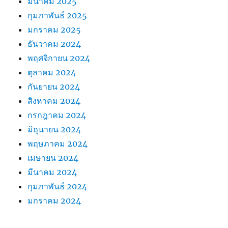
มีนาคม 2025
กุมภาพันธ์ 2025
มกราคม 2025
ธันวาคม 2024
พฤศจิกายน 2024
ตุลาคม 2024
กันยายน 2024
สิงหาคม 2024
กรกฎาคม 2024
มิถุนายน 2024
พฤษภาคม 2024
เมษายน 2024
มีนาคม 2024
กุมภาพันธ์ 2024
มกราคม 2024