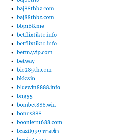
baj88thbz.com
baj88thbz.com
bbp168.me
betflixtikto.info
betflixtikto.info
betm4vip.com
betway
bio285th.com
bkkwin
bluewin8888.info
bng55
bombet888.win
bonus888
boonlert1688.com
brazil999 ทางเข้า
bwvip4.com