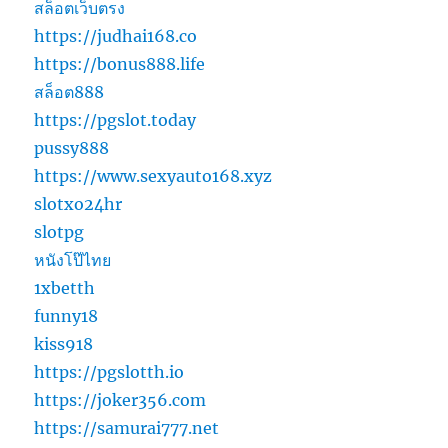
สล็อตเว็บตรง
https://judhai168.co
https://bonus888.life
สล็อต888
https://pgslot.today
pussy888
https://www.sexyauto168.xyz
slotxo24hr
slotpg
หนังโป๊ไทย
1xbetth
funny18
kiss918
https://pgslotth.io
https://joker356.com
https://samurai777.net