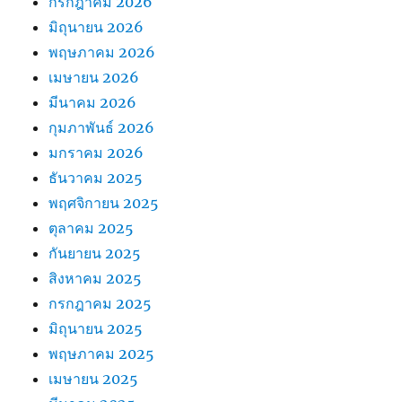
กรกฎาคม 2026
มิถุนายน 2026
พฤษภาคม 2026
เมษายน 2026
มีนาคม 2026
กุมภาพันธ์ 2026
มกราคม 2026
ธันวาคม 2025
พฤศจิกายน 2025
ตุลาคม 2025
กันยายน 2025
สิงหาคม 2025
กรกฎาคม 2025
มิถุนายน 2025
พฤษภาคม 2025
เมษายน 2025