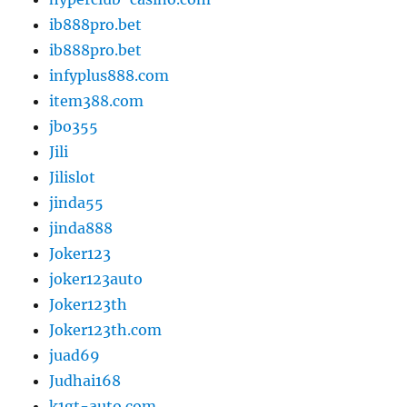
ib888pro.bet
ib888pro.bet
infyplus888.com
item388.com
jbo355
Jili
Jilislot
jinda55
jinda888
Joker123
joker123auto
Joker123th
Joker123th.com
juad69
Judhai168
k1gt-auto.com