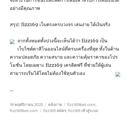
จังหวะในการชนะและลดการเสี่ยงสำหรับการเสียเงินได้
อย่างมีคุณภาพ
สรุป: fizz169 เว็บตรงครบวงจร เล่นง่าย ได้เงินจริง
จากทั้งหมดทั้งปวงนี้จะเห็นได้ว่า fizz169 เป็น
เว็บไซต์คาสิโนออนไลน์ที่ครบเครื่องที่สุด ทั้งในด้าน
ความปลอดภัย ความสบาย และความคุ้มราคาของโปร
โมชั่น โดยเฉพาะ fizz169 เครดิตฟรี ที่ช่วยให้ผู้เล่น
สามารถเริ่มได้โดยไม่ต้องใช้ทุนตัวเอง
…
เขียน
รูป
หมวด
18 พฤศจิกายน 2025
คลังภาพ
fizz169bet.com
,
เมื่อ
ป้าย
แบบ
หมู่
fizz169bet.com
fizz169 สมัคร
,
fizz169 เข้าสู่ระบบ
กำกับ
เรื่อง