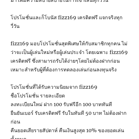
มา เพิ่มความสบายสบายในการเข้าเล่นทุกวี่วัน
โปรโมชั่นและก็โบนัส fizz169 เครดิตฟรี แจกจริงทุก
วี่วัน
fizz169 มอบโปรโมชั่นสุดพิเศษให้กับสมาชิกทุกคน ไม่
ว่าจะเป็นผู้เล่นใหม่หรือผู้เล่นประจำ โดยเฉพาะ fizz169
เครดิตฟรี ซึ่งสามารถรับได้ง่ายๆโดยไม่ต้องฝากก่อน
เหมาะสำหรับผู้ที่ต้องการทดลองเล่นก่อนลงทุนจริง
โปรโมชั่นที่ได้รับความนิยมจาก fizz169
ชื่อโปรโมชั่น รายละเอียด
ลงทะเบียนใหม่ ฝาก 100 รับฟรีอีก 100 บาททันที
ยืนยันเบอร์ รับเครดิตฟรี รับในทันที 50 บาท ไม่ต้องฝาก
ก่อน
คืนยอดเสียรายสัปดาห์ คืนเงินสูงสุด 10% ของยอดเล่น