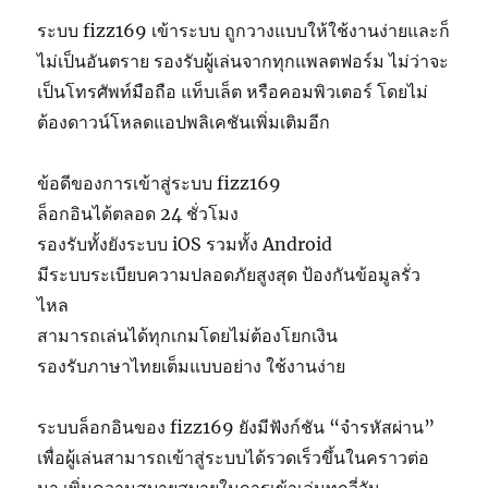
ระบบ fizz169 เข้าระบบ ถูกวางแบบให้ใช้งานง่ายและก็
ไม่เป็นอันตราย รองรับผู้เล่นจากทุกแพลตฟอร์ม ไม่ว่าจะ
เป็นโทรศัพท์มือถือ แท็บเล็ต หรือคอมพิวเตอร์ โดยไม่
ต้องดาวน์โหลดแอปพลิเคชันเพิ่มเติมอีก
ข้อดีของการเข้าสู่ระบบ fizz169
ล็อกอินได้ตลอด 24 ชั่วโมง
รองรับทั้งยังระบบ iOS รวมทั้ง Android
มีระบบระเบียบความปลอดภัยสูงสุด ป้องกันข้อมูลรั่ว
ไหล
สามารถเล่นได้ทุกเกมโดยไม่ต้องโยกเงิน
รองรับภาษาไทยเต็มแบบอย่าง ใช้งานง่าย
ระบบล็อกอินของ fizz169 ยังมีฟังก์ชัน “จำรหัสผ่าน”
เพื่อผู้เล่นสามารถเข้าสู่ระบบได้รวดเร็วขึ้นในคราวต่อ