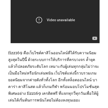
fizz169 คือเว็บไซต์คาสิโนออนไลน์ที่ได้รับความนิยม
สูงสุดในปีนี้ ด้วยระบบการให้บริการที่ครบวงจร ล้ำยุค
แล้วก็ปลอดภัยระดับโลก เหมาะกับผู้เล่นทุกกลุ่มไม่ว่าจะ
เป็นมือใหม่หรือนักเล่นพนัน เว็บไซต์แห่งนี้รวบรวมเกม
ยอดนิยมจากค่ายดังทั่วทั้งโลก อีกทั้งสล็อตออนไลน์ บา
คาร่า คาสิโนสด แล้วก็เกมกีฬา พร้อมมอบโปรโมชั่นสุด
พิเศษอย่าง fizz169 เครดิตฟรี ที่แจกทุกวี่ทุกวันเพื่อให้ผู้
เล่นได้เริ่มต้นการพนันโดยไม่ต้องลงทุนเยอะ