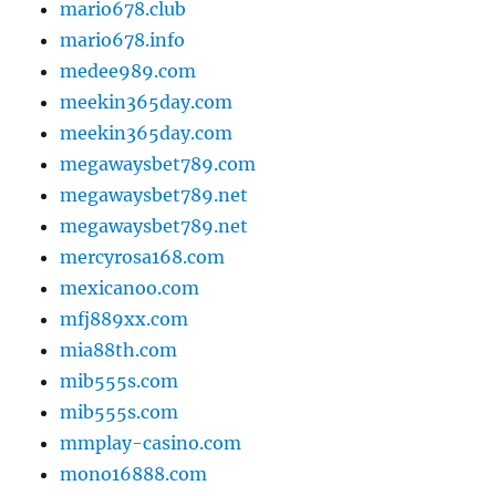
mario678.club
mario678.info
medee989.com
meekin365day.com
meekin365day.com
megawaysbet789.com
megawaysbet789.net
megawaysbet789.net
mercyrosa168.com
mexicanoo.com
mfj889xx.com
mia88th.com
mib555s.com
mib555s.com
mmplay-casino.com
mono16888.com