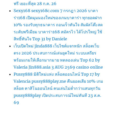
ฟรี เยอะที่สุด 28 ก.ค. 26
Sexy168 sexy168c.com 7 กรกฎา 2026 บาคา
ร่า168 เปิดมุมมองใหม่ของเกมบาคาร่า ทุกยอดฝาก
10% รองรับทุกธนาคาร ถอนเร็วทันใจ สัมผัสโต๊ะสด
ระดับพรีเมียม บาคาร่า168 สมัครไว ได้โปรใหญ่ ใช้
สิทธิ์ทันใจ Top 31 by Daniele
เว็บเปิดใหม่ jinda888 เว็บไซต์แจกหนัก สล็อตเว็บ
ตรง 2026 ประสบการณ์เล่นยุคใหม่ ระบบเสถียร
พร้อมเกมให้เลือกมากมาย ทดลองเล่น Top 62 by
Valeria Jin888.asia 3 AUG 2569 casino online
Pussy888 มิติใหม่แห่ง สล็อตออนไลน์ Top 17 by
Valencia pussy888play.me คืนยอดเสีย 10% เกม
สล็อต คาสิโนออนไลน์ คนเล่นไม่ต่ำกว่าแสนทุกวัน
pussy888play เปิดประสบการณ์ใหม่ทันที 23 ส.ค.
69