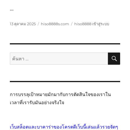
…
เขียน
หมวด
ป้าย
13 ตุลาคม 2025
hiso8888s.com
hiso8888 เข้าสู่ระบบ
เมื่อ
หมู่
กำกับ
ค้นห
ค้นหา:
การบรรลุเป้าหมายมักมากับการตัดสินใจของเราใน
เวลาที่เรารับมันอย่างจริงใจ
เว็บสล็อตและบาคาร่าของโครตดีเว็บนี้เล่นแล้วรวยจัดๆ