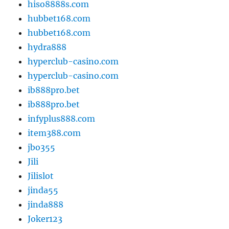
hiso8888s.com
hubbet168.com
hubbet168.com
hydra888
hyperclub-casino.com
hyperclub-casino.com
ib888pro.bet
ib888pro.bet
infyplus888.com
item388.com
jbo355
Jili
Jilislot
jinda55
jinda888
Joker123