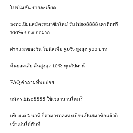
โปรโมชั่น รายละเอียด
ลงทะเบียนสมัครสมาชิกใหม่ รับ hiso8888 เครดิตฟรี
100% ของยอดฝาก
ฝากแรกของวัน โบนัสเพิ่ม 50% สูงสุด 500 บาท
คืนยอดเสีย คืนสูงสุด 10% ทุกสัปดาห์
FAQ คำถามที่พบบ่อย
สมัคร hiso8888 ใช้เวลานานไหม?
เพียงแต่ 2 นาที ก็สามารถลงทะเบียนเป็นสมาชิกแล้วก็
เข้าเล่นได้ทันที