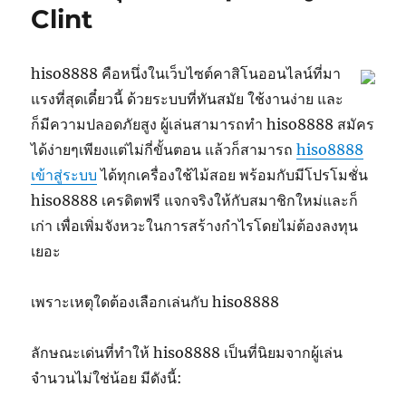
Clint
hiso8888 คือหนึ่งในเว็บไซต์คาสิโนออนไลน์ที่มา
แรงที่สุดเดี๋ยวนี้ ด้วยระบบที่ทันสมัย ใช้งานง่าย และ
ก็มีความปลอดภัยสูง ผู้เล่นสามารถทำ hiso8888 สมัคร
ได้ง่ายๆเพียงแต่ไม่กี่ขั้นตอน แล้วก็สามารถ
hiso8888
เข้าสู่ระบบ
ได้ทุกเครื่องใช้ไม้สอย พร้อมกับมีโปรโมชั่น
hiso8888 เครดิตฟรี แจกจริงให้กับสมาชิกใหม่และก็
เก่า เพื่อเพิ่มจังหวะในการสร้างกำไรโดยไม่ต้องลงทุน
เยอะ
เพราะเหตุใดต้องเลือกเล่นกับ hiso8888
ลักษณะเด่นที่ทำให้ hiso8888 เป็นที่นิยมจากผู้เล่น
จำนวนไม่ใช่น้อย มีดังนี้: