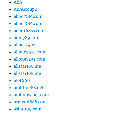
ABA
ABAGroup2
abbet789.com
abbet789.com
aden168ss.com
adm789.info
allbet24hr
allone745s.com
allone745s.com
allstar168.me
allstar168.me
alot666
ambfine88.net
ambnovabet.com
argus16888.com
asb9999.com