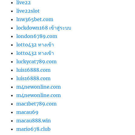
live22
live22slot
lnw365bet.com
lockdown168 เข้าสู่ระบบ
london6789.com
lotto432 ทางเข้า
lotto432 ทางเข้า
luckycat789.com
luis16888.com
luis16888.com
m4newonline.com
m4newonline.com
mac1bet789.com
macau69
macau888.win
mario678.club