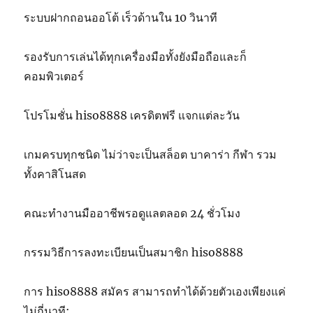
ระบบฝากถอนออโต้ เร็วด้านใน 10 วินาที
รองรับการเล่นได้ทุกเครื่องมือทั้งยังมือถือและก็
คอมพิวเตอร์
โปรโมชั่น hiso8888 เครดิตฟรี แจกแต่ละวัน
เกมครบทุกชนิด ไม่ว่าจะเป็นสล็อต บาคาร่า กีฬา รวม
ทั้งคาสิโนสด
คณะทำงานมืออาชีพรอดูแลตลอด 24 ชั่วโมง
กรรมวิธีการลงทะเบียนเป็นสมาชิก hiso8888
การ hiso8888 สมัคร สามารถทำได้ด้วยตัวเองเพียงแค่
ไม่กี่นาที: