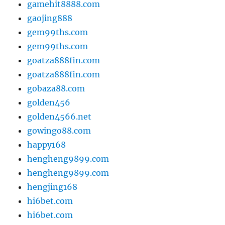
gamehit8888.com
gaojing888
gem99ths.com
gem99ths.com
goatza888fin.com
goatza888fin.com
gobaza88.com
golden456
golden4566.net
gowingo88.com
happy168
hengheng9899.com
hengheng9899.com
hengjing168
hi6bet.com
hi6bet.com