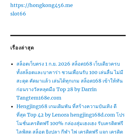
https://hongkong456.me
slot66
เรื่องล่าสุด
สล็อตเว็บตรง 1 ก.ย. 2026 สล็อต168 เว็บเดียวครบ
ทั้งสล็อตและบาคาร่า ชวนเพื่อนรับ 100 เล่นลื่น ไม่มี
สะดุด คัดมาแล้ว เล่นได้ทุกเกม สล็อต168 เข้าให้ทัน
ก่อนรางวัลหลุดมือ Top 28 by Darrin
Tangtem168e.com
Hengjing168 เกมเดิมพัน ที่สร้างความบันเทิง ดี
ที่สุด Top 42 by Lenora hengjing168d.com โปร
โมชั่นเครดิตฟรี 100% กล่องสุ่มเฮงเฮง รับเครดิตฟรี
ไลฟ์สด สล็อต ยิงปลา กีฬา ไพ่ เครดิตฟรี แจก เครดิต