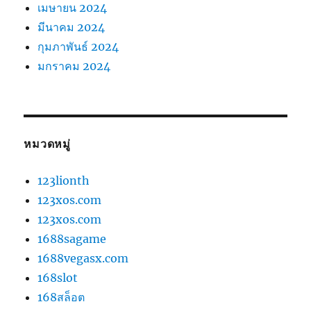
เมษายน 2024
มีนาคม 2024
กุมภาพันธ์ 2024
มกราคม 2024
หมวดหมู่
123lionth
123xos.com
123xos.com
1688sagame
1688vegasx.com
168slot
168สล็อต