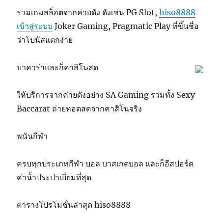
รวมเกมสล็อตจากค่ายดัง ดังเช่น PG Slot,
hiso8888
เข้าสู่ระบบ
Joker Gaming, Pragmatic Play ที่ขึ้นชื่อ
ว่าโบนัสแตกง่าย
บาคาร่าและก็คาสิโนสด
ให้บริการจากค่ายดังอย่าง SA Gaming รวมทั้ง Sexy
Baccarat ถ่ายทอดสดจากคาสิโนจริง
พนันกีฬา
ครบทุกประเภทกีฬา บอล บาสเกตบอล และก็อีสปอร์ต
ค่าน้ำประปาเยี่ยมที่สุด
ตารางโปรโมชั่นล่าสุด hiso8888