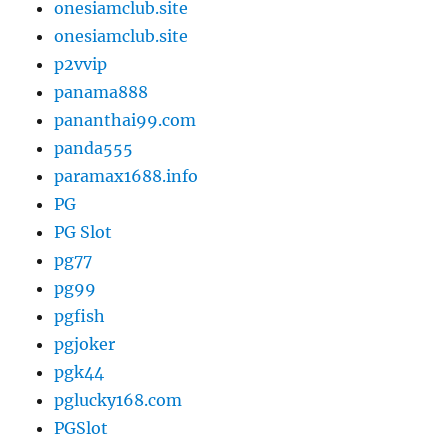
onesiamclub.site
onesiamclub.site
p2vvip
panama888
pananthai99.com
panda555
paramax1688.info
PG
PG Slot
pg77
pg99
pgfish
pgjoker
pgk44
pglucky168.com
PGSlot