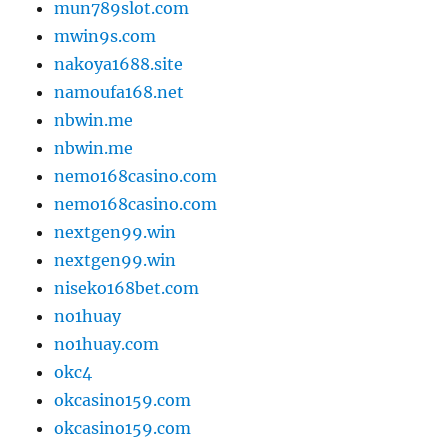
mun789slot.com
mwin9s.com
nakoya1688.site
namoufa168.net
nbwin.me
nbwin.me
nemo168casino.com
nemo168casino.com
nextgen99.win
nextgen99.win
niseko168bet.com
no1huay
no1huay.com
okc4
okcasino159.com
okcasino159.com