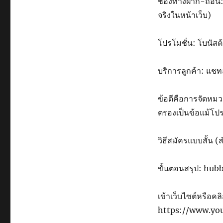
ช่องทางฝาก-ถอน: 
จริงในหน้าเว็บ)
โปรโมชั่น: โบนัสต้
บริการลูกค้า: แชทส
ข้อดีคือการจัดหมว
ตรองเป็นข้อแม้โปรโ
วิธีสมัครแบบสั้น 
ขั้นตอนสรุป: hub
เข้าเว็บไซต์หรือคล
https://www.yo