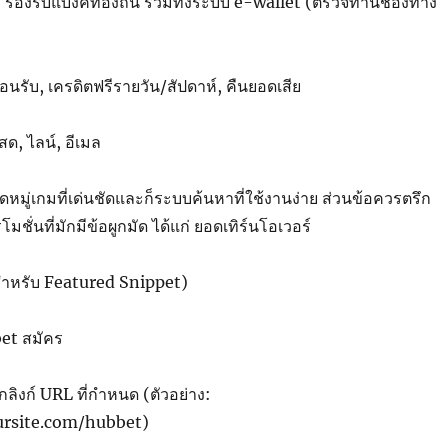
รองรับแบงค์ท้องถิ่น รวมทั้งระบบ e-wallet (ตรวจทานช่องทาง
อนรับ, เครดิตฟรีรายวัน/สัปดาห์, คืนยอดเสีย
ด, ไลน์, อีเมล
ดหมู่เกมที่เด่นชัดและก็ระบบค้นหาที่ใช้งานง่าย ส่วนข้อควรตรึก
มชั่นที่มักมีข้อผูกมัด ได้แก่ ยอดเทิร์นโอเวอร์
(สำหรับ Featured Snippet)
bet สมัคร
ิกลิงก์ URL ที่กำหนด (ตัวอย่าง:
ursite.com/hubbet)