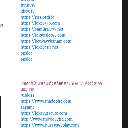
funny18
kiss918
https://pgslotth.io
https://joker356.com
าร
https://samurai777.net
https://tokyoslot88.com
ำ
https://betwayvietnam.com
https://jokerasia.net
pgslot
pgslot
เว็บคาสิโนน่าเล่น ทั้ง
สล็อต
และ
บาคาร่า
ตึงจริงแตก
บ่อยมาก
918kiss
https://www.madoohd.com
sagame
https://joker123auto.com
http://www.movie87hd.com
https://www.pussy888play.com