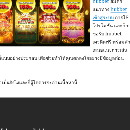
hubbet
สมัคร
แนวทาง
hubbet
เข้าสู่ระบบ
การใช้
โปรโมชั่น และก็ก
ขอรับ hubbet
เครดิตฟรี พร้อมค
เสนอแนะการเล่น
็แบบอย่างประกอบ เพื่อช่วยทำให้คุณตกลงใจอย่างมีข้อมูลก่อน
ป็นยังไงและก็ผู้ใดควรจะอ่านเนื้อหานี้