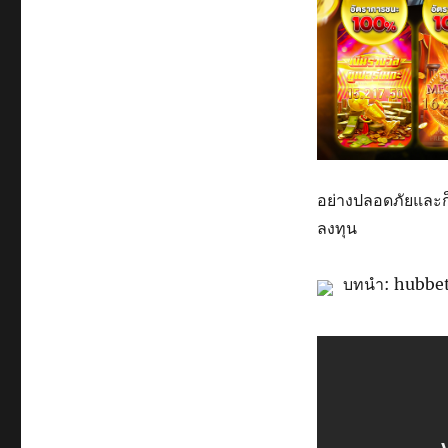
อย่างปลอดภัยและก
ลงทุน
บทนำ: hubbet เ