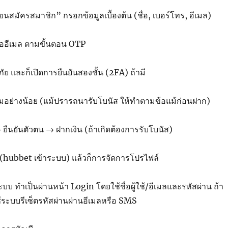
ยนสมัครสมาชิก” กรอกข้อมูลเบื้องต้น (ชื่อ, เบอร์โทร, อีเมล)
ืออีเมล ตามขั้นตอน OTP
ดภัย และก็เปิดการยืนยันสองชั้น (2FA) ถ้ามี
ามอย่างน้อย (แม้ปรารถนารับโบนัส ให้ทำตามข้อแม้ก่อนฝาก)
 ยืนยันตัวตน → ฝากเงิน (ถ้าเกิดต้องการรับโบนัส)
ชี (hubbet เข้าระบบ) แล้วก็การจัดการโปรไฟล์
บบ ทำเป็นผ่านหน้า Login โดยใช้ชื่อผู้ใช้/อีเมลและรหัสผ่าน ถ้า
้ระบบรีเซ็ตรหัสผ่านผ่านอีเมลหรือ SMS