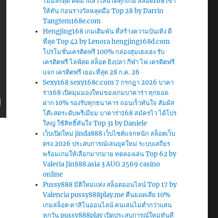
ไม่มีสะดุด คัดมาแล้ว เล่นได้ทุกเกม สล็อต168 เข้า
ให้ทัน ก่อนรางวัลหลุดมือ Top 28 by Darrin
Tangtem168e.com
Hengjing168 เกมเดิมพัน ที่สร้างความบันเทิง ดี
ที่สุด Top 42 by Lenora hengjing168d.com
โปรโมชั่นเครดิตฟรี 100% กล่องสุ่มเฮงเฮง รับ
เครดิตฟรี ไลฟ์สด สล็อต ยิงปลา กีฬา ไพ่ เครดิตฟรี
แจก เครดิตฟรี เยอะที่สุด 28 ก.ค. 26
Sexy168 sexy168c.com 7 กรกฎา 2026 บาคา
ร่า168 เปิดมุมมองใหม่ของเกมบาคาร่า ทุกยอด
ฝาก 10% รองรับทุกธนาคาร ถอนเร็วทันใจ สัมผัส
โต๊ะสดระดับพรีเมียม บาคาร่า168 สมัครไว ได้โปร
ใหญ่ ใช้สิทธิ์ทันใจ Top 31 by Daniele
เว็บเปิดใหม่ jinda888 เว็บไซต์แจกหนัก สล็อตเว็บ
ตรง 2026 ประสบการณ์เล่นยุคใหม่ ระบบเสถียร
พร้อมเกมให้เลือกมากมาย ทดลองเล่น Top 62 by
Valeria Jin888.asia 3 AUG 2569 casino
online
Pussy888 มิติใหม่แห่ง สล็อตออนไลน์ Top 17 by
Valencia pussy888play.me คืนยอดเสีย 10%
เกมสล็อต คาสิโนออนไลน์ คนเล่นไม่ต่ำกว่าแสน
ทุกวัน pussy888play เปิดประสบการณ์ใหม่ทันที