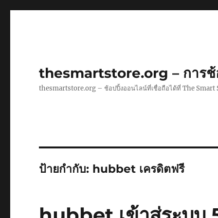
thesmartstore.org – การช้อปป
thesmartstore.org – ช้อปปิ้งออนไลน์ที่เชื่อถือได้ที่ The Sma
ป้ายกำกับ:
hubbet เครดิตฟรี
hubbet เข้าสู่ระบบ 