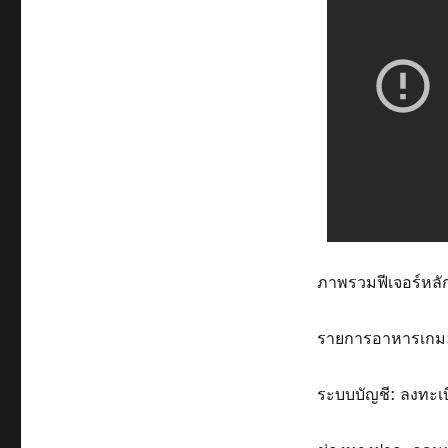
ภาพรวมฟีเจอร์หล
รายการอาหารเกม: 
ระบบบัญชี: ลงทะเบี