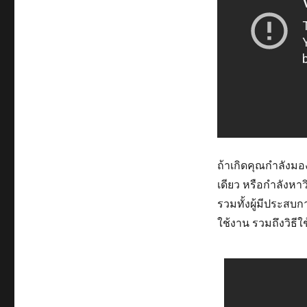
ถ้าเกิดคุณกำลังม
เดียว หรือกำลังหาว
รวมทั้งผู้มีประสบ
ใช้งาน รวมถึงวิธี