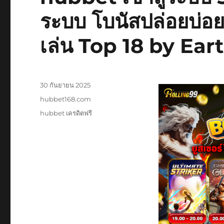
ระบบ โบนัสปล่อยบ่อยระ
เล่น Top 18 by Ear
เขียน
30 กันยายน 2025
เมื่อ
หมวด
hubbet168.com
หมู่
ป้าย
hubbet เครดิตฟรี
กำกับ