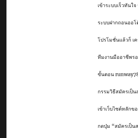
เข้าระบบเร็วทันใจ 
ระบบฝากถอนออโต้ 
โปรโมชั่นแล้วก็ เ
ทีมงานมืออาชีพรอ
ขั้นตอน runway78
กรรมวิธีสมัครเป็น
เข้าเว็บไซต์หลัก
กดปุ่ม “สมัครเป็น