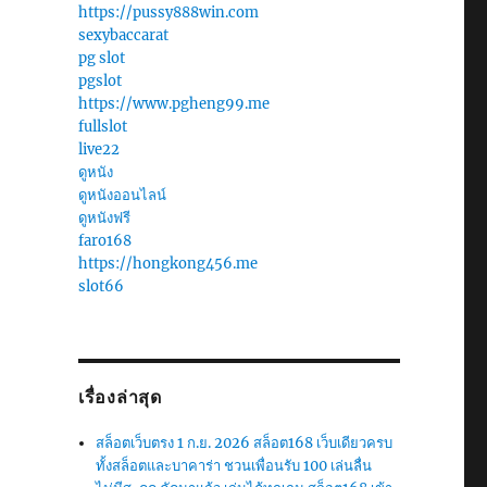
https://pussy888win.com
sexybaccarat
pg slot
pgslot
https://www.pgheng99.me
fullslot
live22
ดูหนัง
ดูหนังออนไลน์
ดูหนังฟรี
faro168
https://hongkong456.me
slot66
เรื่องล่าสุด
สล็อตเว็บตรง 1 ก.ย. 2026 สล็อต168 เว็บเดียวครบ
ทั้งสล็อตและบาคาร่า ชวนเพื่อนรับ 100 เล่นลื่น