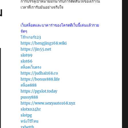
การบรรลุเป้าหมายมักมากับการตัดสินใจของเราใน
เวลาที่เรารับมันอย่างจริงใจ
ม
เว็บสล็อตและบาคาร่าของโครตดีเว็บนี้เล่นแล้วรวย
จัดๆ
โจ๊กเกอร์123
https://hengjing168.wiki
https://jin55.net
slot99
slot66
สล็อตเว็บตรง
https://judhai168.co
https://bonus888.life
สล็อต888
https://pgslot.today
pussy888
https://www.sexyauto168.xyz
slotxo24hr
slotpg
หนังโป๊ไทย
1xbetth