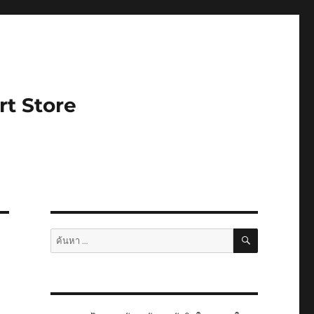
art Store
ค้นหา
ค้นหา: