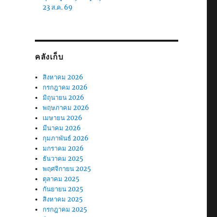
23 ส.ค. 69
คลังเก็บ
สิงหาคม 2026
กรกฎาคม 2026
มิถุนายน 2026
พฤษภาคม 2026
เมษายน 2026
มีนาคม 2026
กุมภาพันธ์ 2026
มกราคม 2026
ธันวาคม 2025
พฤศจิกายน 2025
ตุลาคม 2025
กันยายน 2025
สิงหาคม 2025
กรกฎาคม 2025