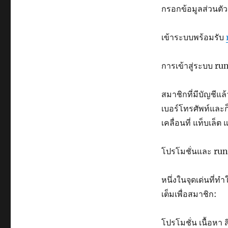
กรอกข้อมูลส่วนตัว 
เข้าระบบพร้อมรับ
การเข้าสู่ระบบ r
สมาชิกที่มีบัญชีแ
เบอร์โทรศัพท์และก
เคลื่อนที่ แท็บเล็
โปรโมชั่นและ run
หนึ่งในจุดเด่นที่ท
เต็มเพื่อสมาชิก:
โปรโมชั่น เนื้อหา ส