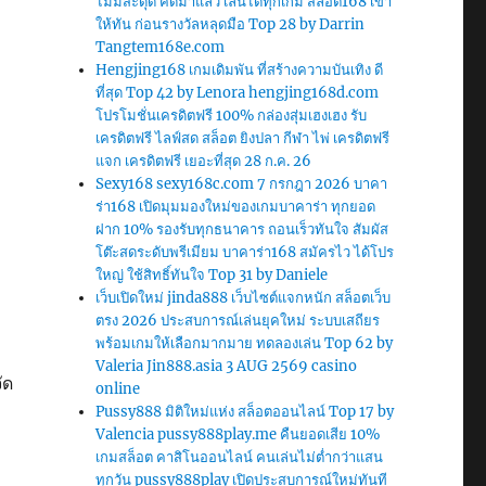
ไม่มีสะดุด คัดมาแล้ว เล่นได้ทุกเกม สล็อต168 เข้า
ให้ทัน ก่อนรางวัลหลุดมือ Top 28 by Darrin
Tangtem168e.com
Hengjing168 เกมเดิมพัน ที่สร้างความบันเทิง ดี
ที่สุด Top 42 by Lenora hengjing168d.com
โปรโมชั่นเครดิตฟรี 100% กล่องสุ่มเฮงเฮง รับ
เครดิตฟรี ไลฟ์สด สล็อต ยิงปลา กีฬา ไพ่ เครดิตฟรี
แจก เครดิตฟรี เยอะที่สุด 28 ก.ค. 26
Sexy168 sexy168c.com 7 กรกฎา 2026 บาคา
ร่า168 เปิดมุมมองใหม่ของเกมบาคาร่า ทุกยอด
ฝาก 10% รองรับทุกธนาคาร ถอนเร็วทันใจ สัมผัส
โต๊ะสดระดับพรีเมียม บาคาร่า168 สมัครไว ได้โปร
ใหญ่ ใช้สิทธิ์ทันใจ Top 31 by Daniele
เว็บเปิดใหม่ jinda888 เว็บไซต์แจกหนัก สล็อตเว็บ
ตรง 2026 ประสบการณ์เล่นยุคใหม่ ระบบเสถียร
พร้อมเกมให้เลือกมากมาย ทดลองเล่น Top 62 by
Valeria Jin888.asia 3 AUG 2569 casino
ัด
online
Pussy888 มิติใหม่แห่ง สล็อตออนไลน์ Top 17 by
Valencia pussy888play.me คืนยอดเสีย 10%
เกมสล็อต คาสิโนออนไลน์ คนเล่นไม่ต่ำกว่าแสน
ทุกวัน pussy888play เปิดประสบการณ์ใหม่ทันที