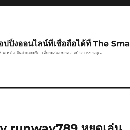
ิ้งออนไลน์ที่เชื่อถือได้ที่ The Sm
rt Store ด้วยสินค้าและบริการที่ตอบสนองต่อความต้องการของคุณ
y runway789 หยุดเล่น