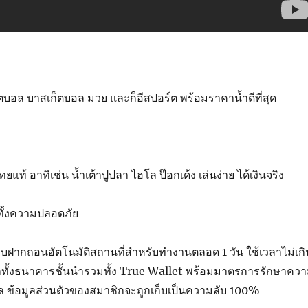
ฟุตบอล บาสเก็ตบอล มวย และก็อีสปอร์ต พร้อมราคาน้ำดีที่สุด
ยแท้ อาทิเช่น น้ำเต้าปูปลา ไฮโล ป๊อกเด้ง เล่นง่าย ได้เงินจริง
ั้งความปลอดภัย
ฝากถอนอัตโนมัติสถานที่สำหรับทำงานตลอด 1 วัน ใช้เวลาไม่เกิ
อีกทั้งธนาคารชั้นนำรวมทั้ง True Wallet พร้อมมาตรการรักษาคว
 ข้อมูลส่วนตัวของสมาชิกจะถูกเก็บเป็นความลับ 100%