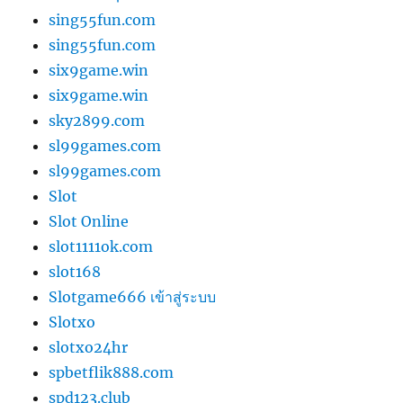
sing55fun.com
sing55fun.com
six9game.win
six9game.win
sky2899.com
sl99games.com
sl99games.com
Slot
Slot Online
slot1111ok.com
slot168
Slotgame666 เข้าสู่ระบบ
Slotxo
slotxo24hr
spbetflik888.com
spd123.club