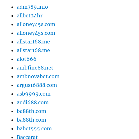
adm789.info
allbet24hr
allone745s.com
allone745s.com
allstar168.me
allstar168.me
alot666
ambfine88.net
ambnovabet.com
argus16888.com
asb9999.com
audi688.com
ba88th.com
ba88th.com
babet555.com
Baccarat