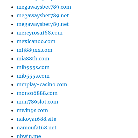
megawaysbet789.com
megawaysbet789.net
megawaysbet789.net
mercyrosa168.com
mexicanoo.com
mfj889xx.com
mia88th.com
mib555s.com
mib555s.com
mmplay-casino.com
mono16888.com
mun789slot.com
mwin9s.com
nakoya1688.site
namoufa168.net
nbwin.me