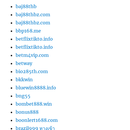
baj88thb
baj88thbz.com
baj88thbz.com
bbp168.me
betflixtikto.info
betflixtikto.info
betm4vip.com
betway
bio285th.com
bkkwin
bluewin8888.info
bng55
bombet888.win
bonus888
boonlert1688.com
brazil999 ทางเข้า