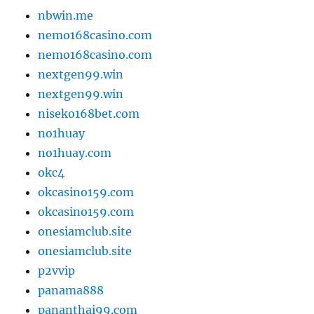
nbwin.me
nemo168casino.com
nemo168casino.com
nextgen99.win
nextgen99.win
niseko168bet.com
no1huay
no1huay.com
okc4
okcasino159.com
okcasino159.com
onesiamclub.site
onesiamclub.site
p2vvip
panama888
pananthai99.com