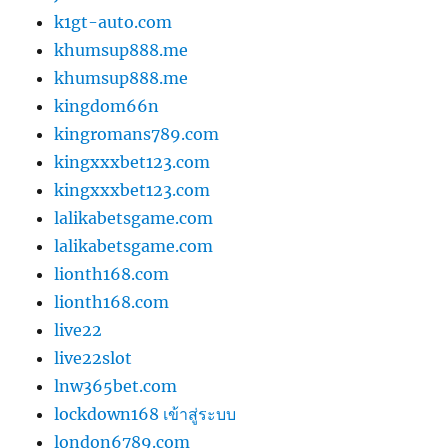
k1gt-auto.com
khumsup888.me
khumsup888.me
kingdom66n
kingromans789.com
kingxxxbet123.com
kingxxxbet123.com
lalikabetsgame.com
lalikabetsgame.com
lionth168.com
lionth168.com
live22
live22slot
lnw365bet.com
lockdown168 เข้าสู่ระบบ
london6789.com