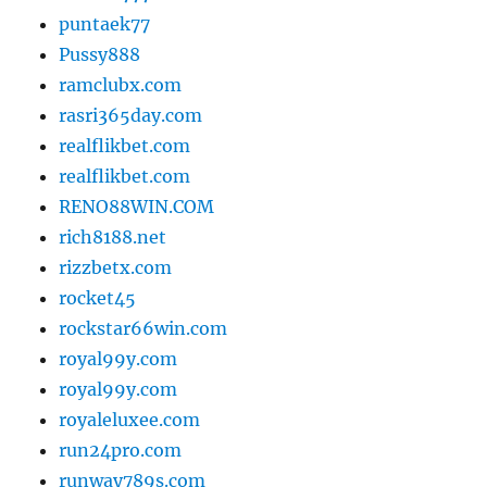
puntaek77
Pussy888
ramclubx.com
rasri365day.com
realflikbet.com
realflikbet.com
RENO88WIN.COM
rich8188.net
rizzbetx.com
rocket45
rockstar66win.com
royal99y.com
royal99y.com
royaleluxee.com
run24pro.com
runway789s.com