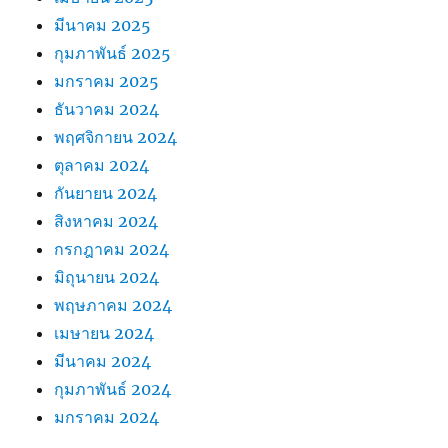
มีนาคม 2025
กุมภาพันธ์ 2025
มกราคม 2025
ธันวาคม 2024
พฤศจิกายน 2024
ตุลาคม 2024
กันยายน 2024
สิงหาคม 2024
กรกฎาคม 2024
มิถุนายน 2024
พฤษภาคม 2024
เมษายน 2024
มีนาคม 2024
กุมภาพันธ์ 2024
มกราคม 2024