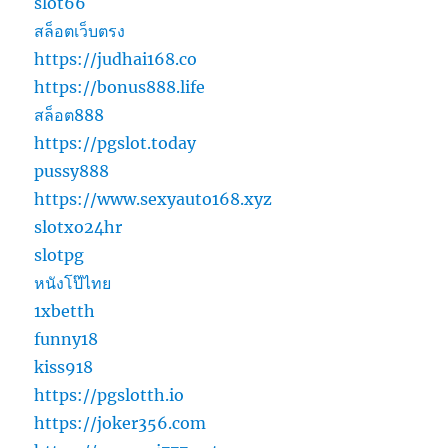
slot66
สล็อตเว็บตรง
https://judhai168.co
https://bonus888.life
สล็อต888
https://pgslot.today
pussy888
https://www.sexyauto168.xyz
slotxo24hr
slotpg
หนังโป๊ไทย
1xbetth
funny18
kiss918
https://pgslotth.io
https://joker356.com