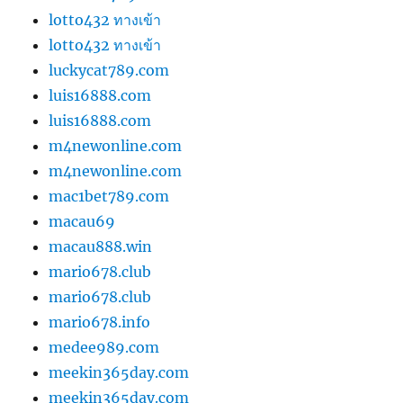
lotto432 ทางเข้า
lotto432 ทางเข้า
luckycat789.com
luis16888.com
luis16888.com
m4newonline.com
m4newonline.com
mac1bet789.com
macau69
macau888.win
mario678.club
mario678.club
mario678.info
medee989.com
meekin365day.com
meekin365day.com