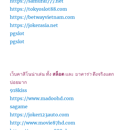
https://samurai777.net
https://tokyoslot88.com
https://betwayvietnam.com
https://jokerasia.net
pgslot
pgslot
เว็บคาสิโนน่าเล่น ทั้ง
สล็อต
และ
บาคาร่า
ตึงจริงแตก
บ่อยมาก
918kiss
https://www.madoohd.com
sagame
https://joker123auto.com
http://www.movie87hd.com