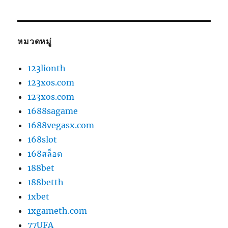
หมวดหมู่
123lionth
123xos.com
123xos.com
1688sagame
1688vegasx.com
168slot
168สล็อต
188bet
188betth
1xbet
1xgameth.com
77UFA