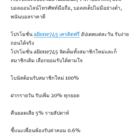
บอลออนไลน์โทรศัพท์มือถือ, บอลสเต็ปไม่มีอย่างต่ำ,
พนันบอลราคาดี
โปรโมชั่น
allone745 เครดิตฟรี
อัปเดตแต่ละวัน รับง่าย
ถอนได้จริง
โปรโมชั่น allone745 จัดเต็มทั้งสมาชิกใหม่และก็
สมาชิกเดิม เลือกยอมรับได้ตามใจ
โบนัสต้อนรับสมาชิกใหม่ 100%
ฝากรายวัน รับเพิ่ม 20% ทุกยอด
คืนยอดเสีย 5% รายสัปดาห์
ชี้แนะเพื่อนพ้องรับค่าคอม 0.6%