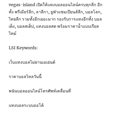
vegas-island เปิดให้แทงบอลออนไลน์ครบทุกลีก อีก
ทั้ง พรีเมียร์ลีก, ลาลีกา, ยูฟ่าแชมเปียนส์ลีก, บอลโลก,
ไทยลีก รวมทั้งอีกเยอะมาก รองรับการแทงอีกทั้ง บอล
เต็ง, บอลสเต็ป, แทงบอลสด พร้อมราคาน้ำแบบเรียล
ไทม์
LSI Keywords:
เว็บแทงบอลไม่ผ่านเอเย่นต์
ราคาบอลไหลวันนี้
พนันบอลออนไลน์โทรศัพท์เคลื่อนที่
แทงบอลระบบออโต้