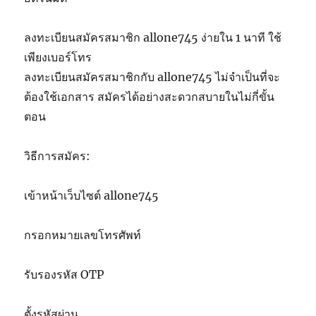
ลงทะเบียนสมัครสมาชิก allone745 ง่ายใน 1 นาที ใช้
เพียงเบอร์โทร
ลงทะเบียนสมัครสมาชิกกับ allone745 ไม่จำเป็นที่จะ
ต้องใช้เอกสาร สมัครได้อย่างสะดวกสบายในไม่กี่ขั้น
ตอน
วิธีการสมัคร:
เข้าหน้าเว็บไซต์ allone745
กรอกหมายเลขโทรศัพท์
รับรองรหัส OTP
ตั้งรหัสผ่าน