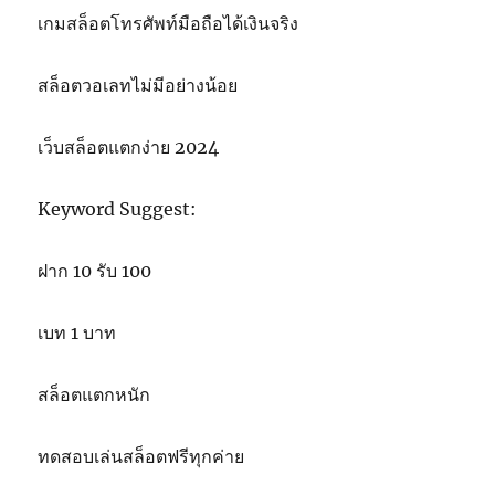
เกมสล็อตโทรศัพท์มือถือได้เงินจริง
สล็อตวอเลทไม่มีอย่างน้อย
เว็บสล็อตแตกง่าย 2024
Keyword Suggest:
ฝาก 10 รับ 100
เบท 1 บาท
สล็อตแตกหนัก
ทดสอบเล่นสล็อตฟรีทุกค่าย