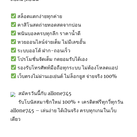
สล็อตแตกง่ายทุกค่าย
คาสิโนสดถ่ายทอดสดจากบ่อน
พนันบอลครบทุกลีก ราคาน้ำดี
หวยออนไลน์จ่ายเต็ม ไม่มีเลขอั้น
ระบบออโต้ ฝาก-ถอนเร็ว
โปรโมชั่นจัดเต็ม กดยอมรับได้เอง
รองรับโทรศัพท์มือถือทุกระบบ ไม่ต้องโหลดแอป
เว็บตรงไม่ผ่านเอเย่นต์ ไม่ล็อกยูส จ่ายจริง 100%
สมัครวันนี้กับ allone745
รับโบนัสสมาชิกใหม่ 100% + เครดิตฟรีทุกวี่ทุกวัน
allone745 – เล่นง่าย ได้เงินจริง ครบทุกเกมในเว็บ
เดียว
…