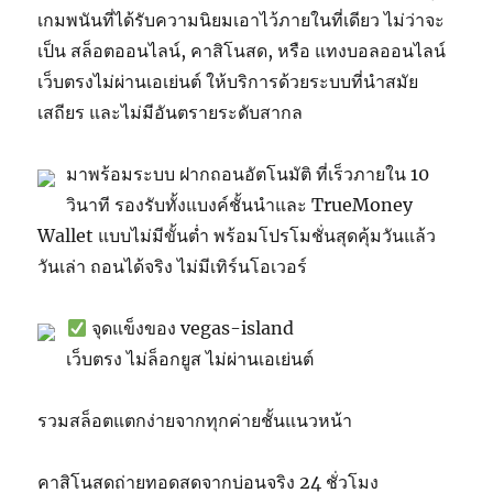
เกมพนันที่ได้รับความนิยมเอาไว้ภายในที่เดียว ไม่ว่าจะ
เป็น สล็อตออนไลน์, คาสิโนสด, หรือ แทงบอลออนไลน์
เว็บตรงไม่ผ่านเอเย่นต์ ให้บริการด้วยระบบที่นำสมัย
เสถียร และไม่มีอันตรายระดับสากล
มาพร้อมระบบ ฝากถอนอัตโนมัติ ที่เร็วภายใน 10
วินาที รองรับทั้งแบงค์ชั้นนำและ TrueMoney
Wallet แบบไม่มีขั้นต่ำ พร้อมโปรโมชั่นสุดคุ้มวันแล้ว
วันเล่า ถอนได้จริง ไม่มีเทิร์นโอเวอร์
จุดแข็งของ vegas-island
เว็บตรง ไม่ล็อกยูส ไม่ผ่านเอเย่นต์
รวมสล็อตแตกง่ายจากทุกค่ายชั้นแนวหน้า
คาสิโนสดถ่ายทอดสดจากบ่อนจริง 24 ชั่วโมง