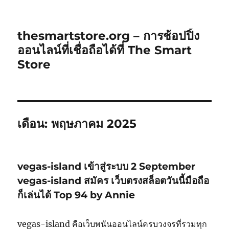
thesmartstore.org – การช้อปปิ้ง
ออนไลน์ที่เชื่อถือได้ที่ The Smart
Store
เดือน:
พฤษภาคม 2025
vegas-island เข้าสู่ระบบ 2 September
vegas-island สมัคร เว็บตรงสล็อตวันนี้มือถือ
ก็เล่นได้ Top 94 by Annie
vegas-island คือเว็บพนันออนไลน์ครบวงจรที่รวมทุก