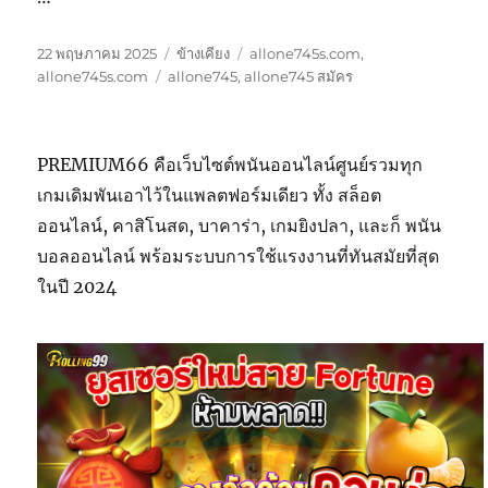
เขียน
รูป
หมวด
22 พฤษภาคม 2025
ข้างเคียง
allone745s.com
,
เมื่อ
ป้าย
แบบ
หมู่
allone745s.com
allone745
,
allone745 สมัคร
กำกับ
เรื่อง
PREMIUM66 คือเว็บไซต์พนันออนไลน์ศูนย์รวมทุก
เกมเดิมพันเอาไว้ในแพลตฟอร์มเดียว ทั้ง สล็อต
ออนไลน์, คาสิโนสด, บาคาร่า, เกมยิงปลา, และก็ พนัน
บอลออนไลน์ พร้อมระบบการใช้แรงงานที่ทันสมัยที่สุด
ในปี 2024