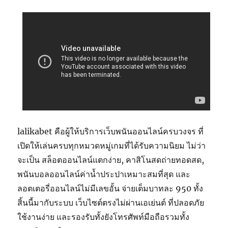
lalikabet คือผู้ให้บริการเว็บพนันออนไลน์ครบวงจร ที่
เปิดให้เล่นครบทุกหมวดหมู่เกมที่ได้รับความนิยม ไม่ว่า
จะเป็น สล็อตออนไลน์แตกง่าย, คาสิโนสดถ่ายทอดสด,
พนันบอลออนไลน์ค่าน้ำประปาเหมาะสมที่สุด และ
ลอตเตอรี่ออนไลน์ไม่มีเลขอั้น จ่ายเต็มบาทละ 950 ทั้ง
สิ้นนี้มากับระบบ เว็บไซต์ตรงไม่ผ่านเอเย่นต์ ที่ปลอดภัย
ใช้งานง่าย และรองรับทั้งยังโทรศัพท์มือถือรวมทั้ง