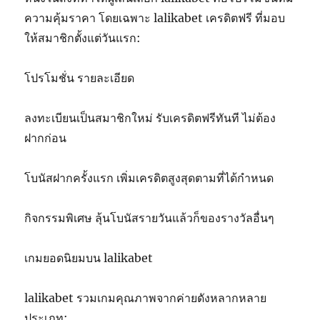
ความคุ้มราคา โดยเฉพาะ lalikabet เครดิตฟรี ที่มอบ
ให้สมาชิกตั้งแต่วันแรก:
โปรโมชั่น รายละเอียด
ลงทะเบียนเป็นสมาชิกใหม่ รับเครดิตฟรีทันที ไม่ต้อง
ฝากก่อน
โบนัสฝากครั้งแรก เพิ่มเครดิตสูงสุดตามที่ได้กำหนด
กิจกรรมพิเศษ ลุ้นโบนัสรายวันแล้วก็ของรางวัลอื่นๆ
เกมยอดนิยมบน lalikabet
lalikabet รวมเกมคุณภาพจากค่ายดังหลากหลาย
ประเภท: