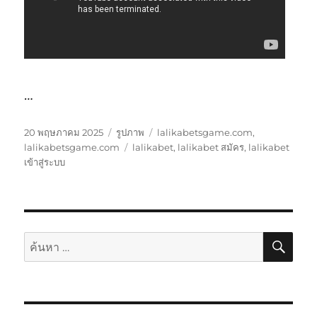
…
เขียน
รูป
หมวด
20 พฤษภาคม 2025
รูปภาพ
lalikabetsgame.com
,
เมื่อ
แบบ
ป้าย
หมู่
lalikabetsgame.com
lalikabet
,
lalikabet สมัคร
,
lalikabet
เรื่อง
กำกับ
เข้าสู่ระบบ
ค้นห
ค้นหา: