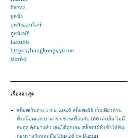
live22
ดูหนัง
ดูหนังออนไลน์
ดูหนังฟรี
faro168
https://hongkong456.me
slot66
เรื่องล่าสุด
สล็อตเว็บตรง 1 ก.ย. 2026 สล็อต168 เว็บเดียวครบ
ทั้งสล็อตและบาคาร่า ชวนเพื่อนรับ 100 เล่นลื่น ไม่มี
สะดุด คัดมาแล้ว เล่นได้ทุกเกม สล็อต168 เข้าให้ทัน
ก่อนรางวัลหลุดมือ Top 28 by Darrin