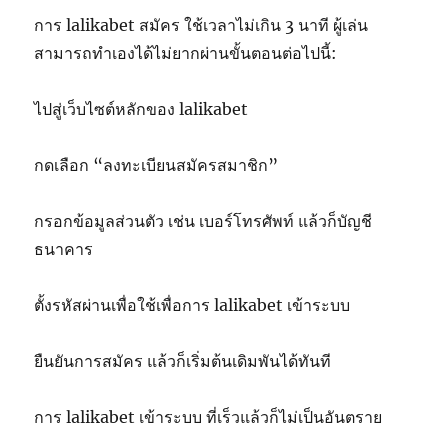
การ lalikabet สมัคร ใช้เวลาไม่เกิน 3 นาที ผู้เล่น
สามารถทำเองได้ไม่ยากผ่านขั้นตอนต่อไปนี้:
ไปสู่เว็บไซต์หลักของ lalikabet
กดเลือก “ลงทะเบียนสมัครสมาชิก”
กรอกข้อมูลส่วนตัว เช่น เบอร์โทรศัพท์ แล้วก็บัญชี
ธนาคาร
ตั้งรหัสผ่านเพื่อใช้เพื่อการ lalikabet เข้าระบบ
ยืนยันการสมัคร แล้วก็เริ่มต้นเดิมพันได้ทันที
การ lalikabet เข้าระบบ ที่เร็วแล้วก็ไม่เป็นอันตราย