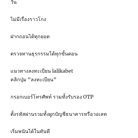
วัน
ไม่มีเรื่องราวโกง
ฝากถอนได้ทุกยอด
ตรวจทานธุรกรรมได้ทุกขั้นตอน
แนวทางลงทะเบียน lalikabet
คลิกปุ่ม “ลงทะเบียน”
กรอกเบอร์โทรศัพท์ รวมทั้งรับรอง OTP
ตั้งรหัสผ่านรวมทั้งผูกบัญชีธนาคารหรือวอเลท
เริ่มพนันได้ในทันที