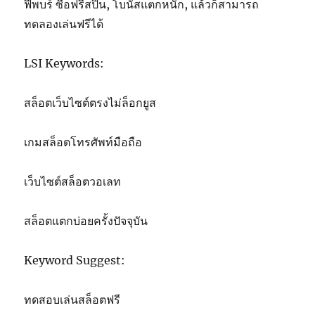
ฟีพบร์ ซื้อฟรีสปิน, โบนัสแตกหนัก, แล้วก็สามารถ
ทดลองเล่นฟรีได้
LSI Keywords:
สล็อตเว็บไซต์ตรงไม่ล็อกยูส
เกมสล็อตโทรศัพท์มือถือ
เว็บไซต์สล็อตวอเลท
สล็อตแตกบ่อยครั้งปัจจุบัน
Keyword Suggest:
ทดสอบเล่นสล็อตฟรี