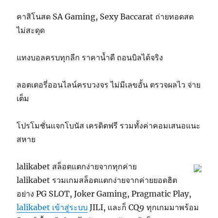
คาสิโนสด SA Gaming, Sexy Baccarat ถ่ายทอดสด
ไม่สะดุด
แทงบอลครบทุกลีก ราคาน้ำดี ถอนบิลได้จริง
ลอตเตอรี่ออนไลน์ครบวงจร ไม่มีเลขอั้น ตรวจผลไว จ่าย
เต็ม
โปรโมชั่นแจกโบนัส เครดิตฟรี รวมทั้งค่าคอมเสนอแนะ
สหาย
lalikabet สล็อตแตกง่ายจากทุกค่าย
lalikabet รวมเกมสล็อตแตกง่ายจากค่ายยอดฮิต
อย่าง PG SLOT, Joker Gaming, Pragmatic Play,
lalikabet เข้าสู่ระบบ
JILI, และก็ CQ9 ทุกเกมมาพร้อม