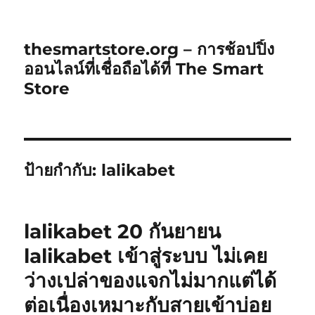
thesmartstore.org – การช้อปปิ้ง
ออนไลน์ที่เชื่อถือได้ที่ The Smart
Store
ป้ายกำกับ:
lalikabet
lalikabet 20 กันยายน
lalikabet เข้าสู่ระบบ ไม่เคย
ว่างเปล่าของแจกไม่มากแต่ได้
ต่อเนื่องเหมาะกับสายเข้าบ่อย