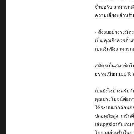
จ๊าขอรับ สามารถเดิ
ความเสี่ยงบสำหรับใ
• ตั้งงบอย่างระมัด
เป็น คุณจึงควรตั้
เป็นเงินซึ่งสามา
สมัครเป็นสมาชิกใหม
ธรรมเนียม 100% 
เป็นยังไงบ้างครับ
คุณประโยชน์ต่อกา
ใช้ระบบฝากถอนออโ
ปลอดภัยสูง การันต
เล่นpgslotกับเกมค่
โอกาสสำหรับในการไ