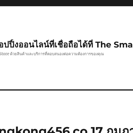
ิ้งออนไลน์ที่เชื่อถือได้ที่ The Sm
rt Store ด้วยสินค้าและบริการที่ตอบสนองต่อความต้องการของคุณ
gkong456.co 17 กุมภ