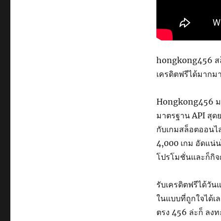
hongkong456 สล็อ
เครดิตฟรีได้มากม
Hongkong456 มาแล้
มาตรฐาน API สุดย
กับเกมสล็อตออนไลน
4,000 เกม อัดแน่
โปรโมชั่นและก็กิจ
รับเครดิตฟรีได้วัน
ในแบบที่ถูกใจได้เ
ตรง 456 ล่ะก็ ลง