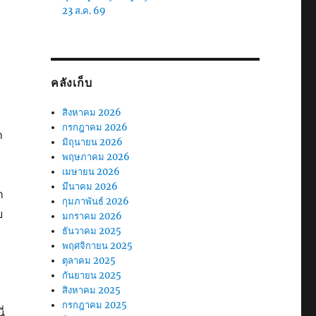
23 ส.ค. 69
คลังเก็บ
สิงหาคม 2026
กรกฎาคม 2026
ก
มิถุนายน 2026
พฤษภาคม 2026
เมษายน 2026
มีนาคม 2026
ก
กุมภาพันธ์ 2026
บ
มกราคม 2026
ธันวาคม 2025
พฤศจิกายน 2025
ตุลาคม 2025
กันยายน 2025
สิงหาคม 2025
กรกฎาคม 2025
่