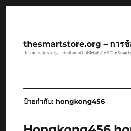
thesmartstore.org – การช้อปป
thesmartstore.org – ช้อปปิ้งออนไลน์ที่เชื่อถือได้ที่ The Sma
ป้ายกำกับ:
hongkong456
Hongkong456 hon