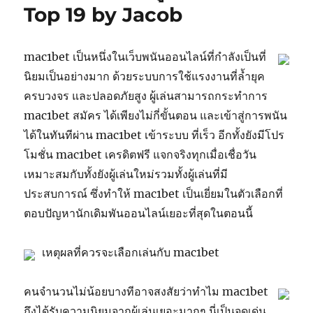
Top 19 by Jacob
mac1bet เป็นหนึ่งในเว็บพนันออนไลน์ที่กำลังเป็นที่
นิยมเป็นอย่างมาก ด้วยระบบการใช้แรงงานที่ล้ำยุค
ครบวงจร และปลอดภัยสูง ผู้เล่นสามารถกระทำการ
mac1bet สมัคร ได้เพียงไม่กี่ขั้นตอน และเข้าสู่การพนัน
ได้ในทันทีผ่าน mac1bet เข้าระบบ ที่เร็ว อีกทั้งยังมีโปร
โมชั่น mac1bet เครดิตฟรี แจกจริงทุกเมื่อเชื่อวัน
เหมาะสมกับทั้งยังผู้เล่นใหม่รวมทั้งผู้เล่นที่มี
ประสบการณ์ ซึ่งทำให้ mac1bet เป็นเยี่ยมในตัวเลือกที่
ตอบปัญหานักเดิมพันออนไลน์เยอะที่สุดในตอนนี้
เหตุผลที่ควรจะเลือกเล่นกับ mac1bet
คนจำนวนไม่น้อยบางทีอาจสงสัยว่าทำไม mac1bet
ถึงได้รับความนิยมจากผู้เล่นเยอะมากๆ นี่เป็นจุดเด่น