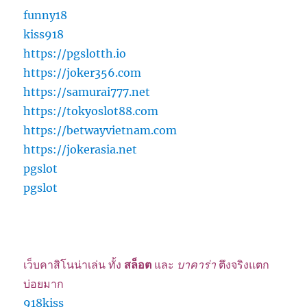
funny18
kiss918
https://pgslotth.io
https://joker356.com
https://samurai777.net
https://tokyoslot88.com
https://betwayvietnam.com
https://jokerasia.net
pgslot
pgslot
เว็บคาสิโนน่าเล่น ทั้ง
สล็อต
และ
บาคาร่า
ตึงจริงแตก
บ่อยมาก
918kiss