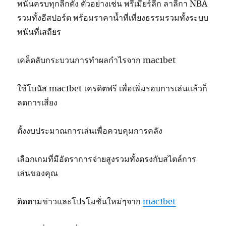
พนันครบทุกลีกดัง ตัวอย่างเช่น พรีเมียร์ลีก ลาลีกา NBA
รวมทั้งอีสปอร์ต พร้อมราคาน้ำที่เที่ยงธรรมรวมทั้งระบบ
พนันที่เสถียร
เคล็ดลับกระบวนการทำผลกำไรจาก mac1bet
ใช้โบนัส mac1bet เครดิตฟรี เพื่อเพิ่มรอบการเล่นแล้วก็
ลดการเสี่ยง
ตั้งงบประมาณการเล่นเพื่อควบคุมการคลัง
เลือกเกมที่มีอัตราการจ่ายสูงรวมทั้งตรงกับสไตล์การ
เล่นของคุณ
ติดตามข่าวและโปรโมชั่นใหม่ๆจาก
mac1bet