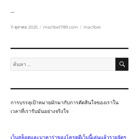
…
เขียน
หมวด
ป้าย
11 ตุลาคม 2025
mac1bet789.com
mac1bet
เมื่อ
หมู่
กำกับ
ค้นห
ค้นหา:
การบรรลุเป้าหมายมักมากับการตัดสินใจของเราใน
เวลาที่เรารับมันอย่างจริงใจ
เว็บสล็อตและบาคาร่าของโครตดีเว็บนี้เล่นแล้วรวยจัดๆ