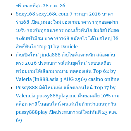
ฟรี เยอะที่สุด 28 ก.ค. 26
Sexy168 sexy168c.com 7 กรกฎา 2026 บาคา
ร่า168 เปิดมุมมองใหม่ของเกมบาคาร่า ทุกยอดฝาก
10% รองรับทุกธนาคาร ถอนเร็วทันใจ สัมผัสโต๊ะสด
ระดับพรีเมียม บาคาร่า168 สมัครไว ได้โปรใหญ่ ใช้
สิทธิ์ทันใจ Top 31 by Daniele
เว็บเปิดใหม่ jinda888 เว็บไซต์แจกหนัก สล็อตเว็บ
ตรง 2026 ประสบการณ์เล่นยุคใหม่ ระบบเสถียร
พร้อมเกมให้เลือกมากมาย ทดลองเล่น Top 62 by
Valeria Jin888.asia 3 AUG 2569 casino online
Pussy888 มิติใหม่แห่ง สล็อตออนไลน์ Top 17 by
Valencia pussy888play.me คืนยอดเสีย 10% เกม
สล็อต คาสิโนออนไลน์ คนเล่นไม่ต่ำกว่าแสนทุกวัน
pussy888play เปิดประสบการณ์ใหม่ทันที 23 ส.ค.
69