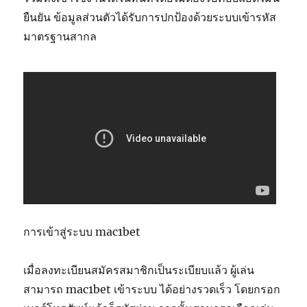
ยืนยัน ข้อมูลส่วนตัวได้รับการปกป้องด้วยระบบเข้ารหัส
มาตรฐานสากล
การเข้าสู่ระบบ mac1bet
เมื่อลงทะเบียนสมัครสมาชิกเป็นระเบียบแล้ว ผู้เล่น
สามารถ mac1bet เข้าระบบ ได้อย่างรวดเร็ว โดยกรอก