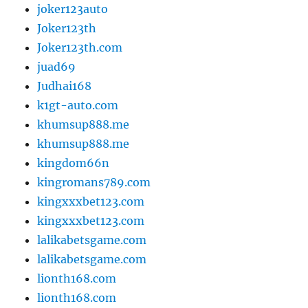
joker123auto
Joker123th
Joker123th.com
juad69
Judhai168
k1gt-auto.com
khumsup888.me
khumsup888.me
kingdom66n
kingromans789.com
kingxxxbet123.com
kingxxxbet123.com
lalikabetsgame.com
lalikabetsgame.com
lionth168.com
lionth168.com