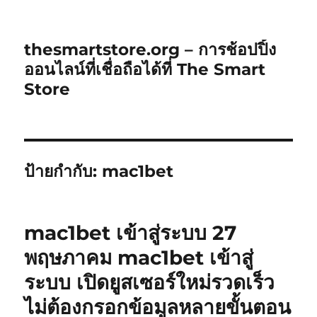
thesmartstore.org – การช้อปปิ้ง
ออนไลน์ที่เชื่อถือได้ที่ The Smart
Store
ป้ายกำกับ:
mac1bet
mac1bet เข้าสู่ระบบ 27
พฤษภาคม mac1bet เข้าสู่
ระบบ เปิดยูสเซอร์ใหม่รวดเร็ว
ไม่ต้องกรอกข้อมูลหลายขั้นตอน