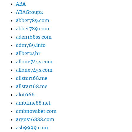
ABA
ABAGroup2
abbet789.com
abbet789.com
aden168ss.com
adm789.info
allbet24hr
allone745s.com
allone745s.com
allstar168.me
allstar168.me
alot666
ambfine88.net
ambnovabet.com
argus16888.com
asb9999.com