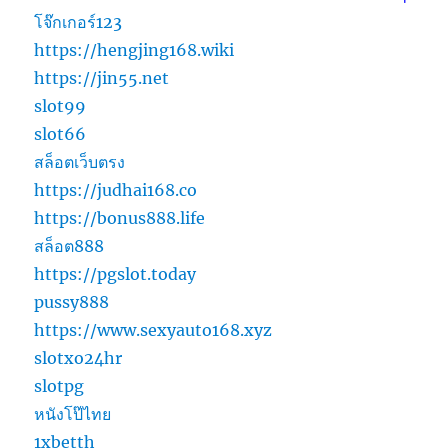
โจ๊กเกอร์123
https://hengjing168.wiki
https://jin55.net
slot99
slot66
สล็อตเว็บตรง
https://judhai168.co
https://bonus888.life
สล็อต888
https://pgslot.today
pussy888
https://www.sexyauto168.xyz
slotxo24hr
slotpg
หนังโป๊ไทย
1xbetth