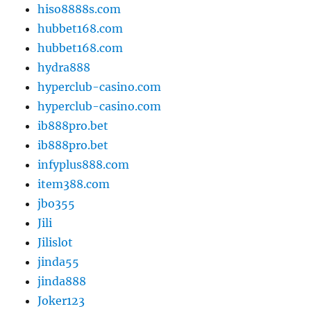
hiso8888s.com
hubbet168.com
hubbet168.com
hydra888
hyperclub-casino.com
hyperclub-casino.com
ib888pro.bet
ib888pro.bet
infyplus888.com
item388.com
jbo355
Jili
Jilislot
jinda55
jinda888
Joker123