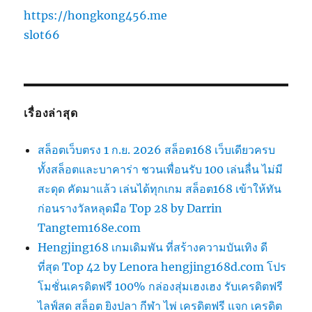
https://hongkong456.me
slot66
เรื่องล่าสุด
สล็อตเว็บตรง 1 ก.ย. 2026 สล็อต168 เว็บเดียวครบ
ทั้งสล็อตและบาคาร่า ชวนเพื่อนรับ 100 เล่นลื่น ไม่มี
สะดุด คัดมาแล้ว เล่นได้ทุกเกม สล็อต168 เข้าให้ทัน
ก่อนรางวัลหลุดมือ Top 28 by Darrin
Tangtem168e.com
Hengjing168 เกมเดิมพัน ที่สร้างความบันเทิง ดี
ที่สุด Top 42 by Lenora hengjing168d.com โปร
โมชั่นเครดิตฟรี 100% กล่องสุ่มเฮงเฮง รับเครดิตฟรี
ไลฟ์สด สล็อต ยิงปลา กีฬา ไพ่ เครดิตฟรี แจก เครดิต