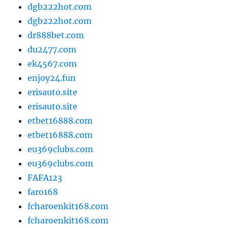
dgb222hot.com
dgb222hot.com
dr888bet.com
du2477.com
ek4567.com
enjoy24.fun
erisauto.site
erisauto.site
etbet16888.com
etbet16888.com
eu369clubs.com
eu369clubs.com
FAFA123
faro168
fcharoenkit168.com
fcharoenkit168.com