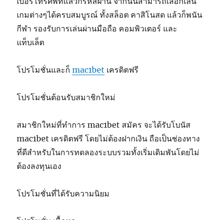
เบอร์โทรศัพท์แล้วก็รหัสผ่าน จากนั้นสามารถเลือกเล่น
เกมต่างๆได้ครบสมบูรณ์ ทั้งสล็อต คาสิโนสด แล้วก็พนัน
กีฬา รองรับการเล่นผ่านมือถือ คอมพิวเตอร์ และ
แท็บเล็ต
โปรโมชั่นและก็
mac1bet
เครดิตฟรี
โปรโมชั่นต้อนรับสมาชิกใหม่
สมาชิกใหม่ที่ทำการ mac1bet สมัคร จะได้รับโบนัส
mac1bet เครดิตฟรี โดยไม่ต้องฝากเงิน ถือเป็นช่องทาง
ที่ดีสำหรับในการทดลองระบบรวมทั้งเริ่มเดิมพันโดยไม่
ต้องลงทุนเอง
โปรโมชั่นที่ได้รับความนิยม