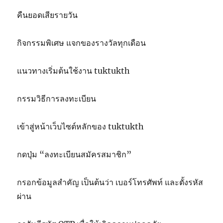
คืนยอดเสียรายวัน
กิจกรรมพิเศษ แจกของรางวัลทุกเดือน
แนวทางเริ่มต้นใช้งาน tuktukth
กรรมวิธีการลงทะเบียน
เข้าสู่หน้าเว็บไซต์หลักของ tuktukth
กดปุ่ม “ลงทะเบียนสมัครสมาชิก”
กรอกข้อมูลสำคัญ เป็นต้นว่า เบอร์โทรศัพท์ และตั้งรหัส
ผ่าน