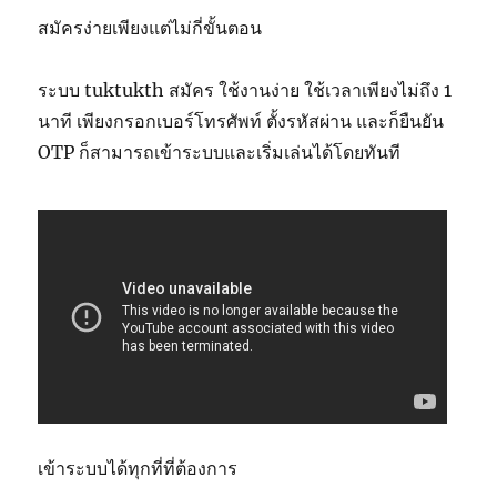
สมัครง่ายเพียงแต่ไม่กี่ขั้นตอน
ระบบ tuktukth สมัคร ใช้งานง่าย ใช้เวลาเพียงไม่ถึง 1
นาที เพียงกรอกเบอร์โทรศัพท์ ตั้งรหัสผ่าน และก็ยืนยัน
OTP ก็สามารถเข้าระบบและเริ่มเล่นได้โดยทันที
เข้าระบบได้ทุกที่ที่ต้องการ