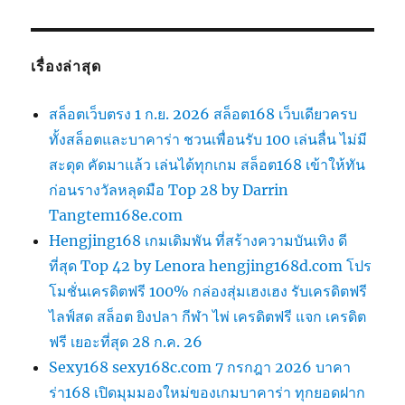
เรื่องล่าสุด
สล็อตเว็บตรง 1 ก.ย. 2026 สล็อต168 เว็บเดียวครบ
ทั้งสล็อตและบาคาร่า ชวนเพื่อนรับ 100 เล่นลื่น ไม่มี
สะดุด คัดมาแล้ว เล่นได้ทุกเกม สล็อต168 เข้าให้ทัน
ก่อนรางวัลหลุดมือ Top 28 by Darrin
Tangtem168e.com
Hengjing168 เกมเดิมพัน ที่สร้างความบันเทิง ดี
ที่สุด Top 42 by Lenora hengjing168d.com โปร
โมชั่นเครดิตฟรี 100% กล่องสุ่มเฮงเฮง รับเครดิตฟรี
ไลฟ์สด สล็อต ยิงปลา กีฬา ไพ่ เครดิตฟรี แจก เครดิต
ฟรี เยอะที่สุด 28 ก.ค. 26
Sexy168 sexy168c.com 7 กรกฎา 2026 บาคา
ร่า168 เปิดมุมมองใหม่ของเกมบาคาร่า ทุกยอดฝาก