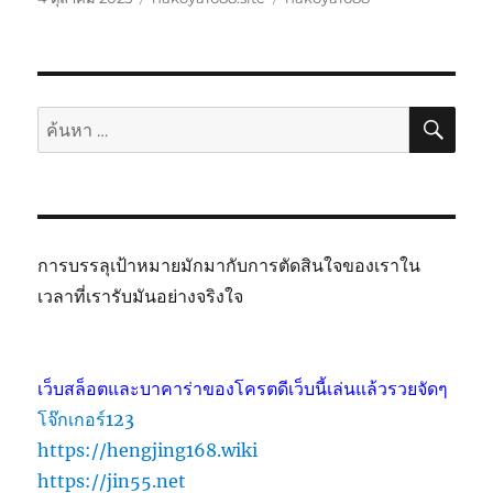
เมื่อ
หมู่
กำกับ
ค้นห
ค้นหา:
การบรรลุเป้าหมายมักมากับการตัดสินใจของเราใน
เวลาที่เรารับมันอย่างจริงใจ
เว็บสล็อตและบาคาร่าของโครตดีเว็บนี้เล่นแล้วรวยจัดๆ
โจ๊กเกอร์123
https://hengjing168.wiki
https://jin55.net