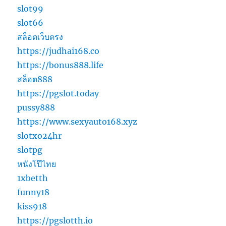
slot99
slot66
สล็อตเว็บตรง
https://judhai168.co
https://bonus888.life
สล็อต888
https://pgslot.today
pussy888
https://www.sexyauto168.xyz
slotxo24hr
slotpg
หนังโป๊ไทย
1xbetth
funny18
kiss918
https://pgslotth.io