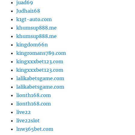
juad69
Judhai168
k1gt-auto.com
khumsup888.me
khumsup888.me
kingdom66n
kingromans789.com
kingxxxbet123.com
kingxxxbet123.com
lalikabetsgame.com
lalikabetsgame.com
lionth168.com
lionth168.com
live22
live22slot
lnw365bet.com