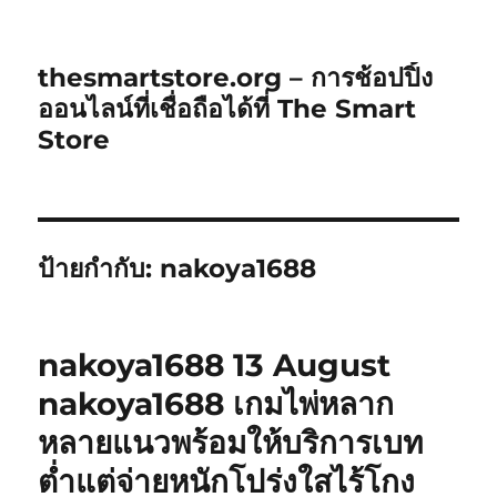
thesmartstore.org – การช้อปปิ้ง
ออนไลน์ที่เชื่อถือได้ที่ The Smart
Store
ป้ายกำกับ:
nakoya1688
nakoya1688 13 August
nakoya1688 เกมไพ่หลาก
หลายแนวพร้อมให้บริการเบท
ต่ำแต่จ่ายหนักโปร่งใสไร้โกง