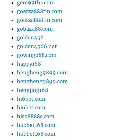
gem99ths.com
goatza888fin.com
goatza888fin.com
gobaza88.com
golden456
golden4566.net
gowingo88.com
happy168
hengheng9899.com
hengheng9899.com
hengjing168
hi6bet.com
hi6bet.com
hiso8888s.com
hubbet168.com
hubbet168.com