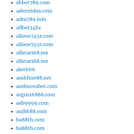
abbet789.com
aden168ss.com
adm789.info
allbet24hr
allone745s.com
allone745s.com
allstar168.me
allstar168.me
alot666
ambfine88.net
ambnovabet.com
argus16888.com
asb9999.com
audi688.com
ba88th.com
ba88th.com