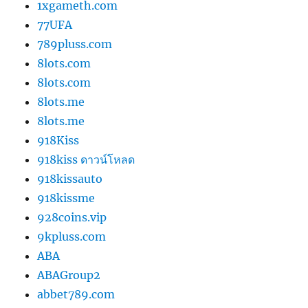
1xgameth.com
77UFA
789pluss.com
8lots.com
8lots.com
8lots.me
8lots.me
918Kiss
918kiss ดาวน์โหลด
918kissauto
918kissme
928coins.vip
9kpluss.com
ABA
ABAGroup2
abbet789.com