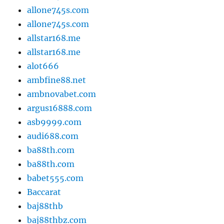
allone745s.com
allone745s.com
allstar168.me
allstar168.me
alot666
ambfine88.net
ambnovabet.com
argus16888.com
asb9999.com
audi688.com
ba88th.com
ba88th.com
babet555.com
Baccarat
baj88thb
baj88thbz.com