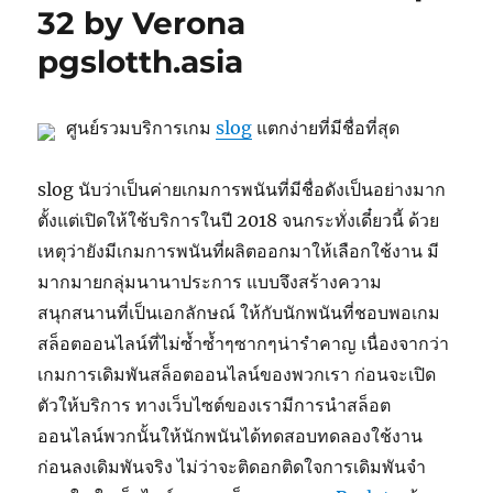
32 by Verona
pgslotth.asia
ศูนย์รวมบริการเกม
slog
แตกง่ายที่มีชื่อที่สุด
slog นับว่าเป็นค่ายเกมการพนันที่มีชื่อดังเป็นอย่างมาก
ตั้งแต่เปิดให้ใช้บริการในปี 2018 จนกระทั่งเดี๋ยวนี้ ด้วย
เหตุว่ายังมีเกมการพนันที่ผลิตออกมาให้เลือกใช้งาน มี
มากมายกลุ่มนานาประการ แบบจึงสร้างความ
สนุกสนานที่เป็นเอกลักษณ์ ให้กับนักพนันที่ชอบพอเกม
สล็อตออนไลน์ที่ไม่ซ้ำซ้ำๆซากๆน่ารำคาญ เนื่องจากว่า
เกมการเดิมพันสล็อตออนไลน์ของพวกเรา ก่อนจะเปิด
ตัวให้บริการ ทางเว็บไซต์ของเรามีการนำสล็อต
ออนไลน์พวกนั้นให้นักพนันได้ทดสอบทดลองใช้งาน
ก่อนลงเดิมพันจริง ไม่ว่าจะติดอกติดใจการเดิมพันจำ