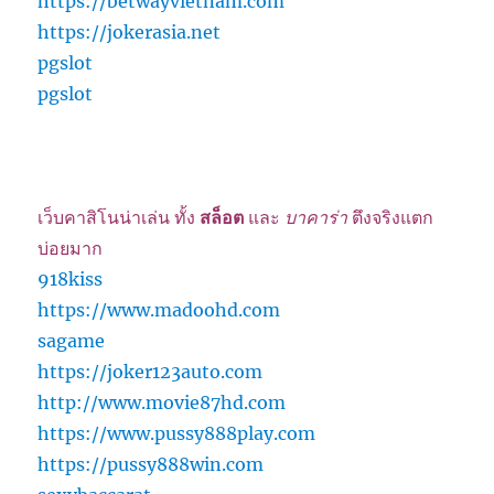
https://betwayvietnam.com
https://jokerasia.net
pgslot
pgslot
เว็บคาสิโนน่าเล่น ทั้ง
สล็อต
และ
บาคาร่า
ตึงจริงแตก
บ่อยมาก
918kiss
https://www.madoohd.com
sagame
https://joker123auto.com
http://www.movie87hd.com
https://www.pussy888play.com
https://pussy888win.com