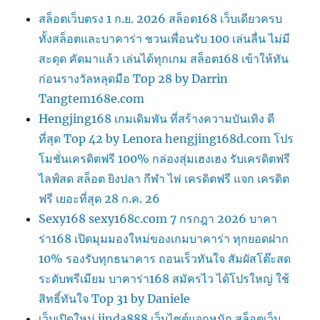
สล็อตเว็บตรง 1 ก.ย. 2026 สล็อต168 เว็บเดียวครบ
ทั้งสล็อตและบาคาร่า ชวนเพื่อนรับ 100 เล่นลื่น ไม่มี
สะดุด คัดมาแล้ว เล่นได้ทุกเกม สล็อต168 เข้าให้ทัน
ก่อนรางวัลหลุดมือ Top 28 by Darrin
Tangtem168e.com
Hengjing168 เกมเดิมพัน ที่สร้างความบันเทิง ดี
ที่สุด Top 42 by Lenora hengjing168d.com โปร
โมชั่นเครดิตฟรี 100% กล่องสุ่มเฮงเฮง รับเครดิตฟรี
ไลฟ์สด สล็อต ยิงปลา กีฬา ไพ่ เครดิตฟรี แจก เครดิต
ฟรี เยอะที่สุด 28 ก.ค. 26
Sexy168 sexy168c.com 7 กรกฎา 2026 บาคา
ร่า168 เปิดมุมมองใหม่ของเกมบาคาร่า ทุกยอดฝาก
10% รองรับทุกธนาคาร ถอนเร็วทันใจ สัมผัสโต๊ะสด
ระดับพรีเมียม บาคาร่า168 สมัครไว ได้โปรใหญ่ ใช้
สิทธิ์ทันใจ Top 31 by Daniele
เว็บเปิดใหม่ jinda888 เว็บไซต์แจกหนัก สล็อตเว็บ