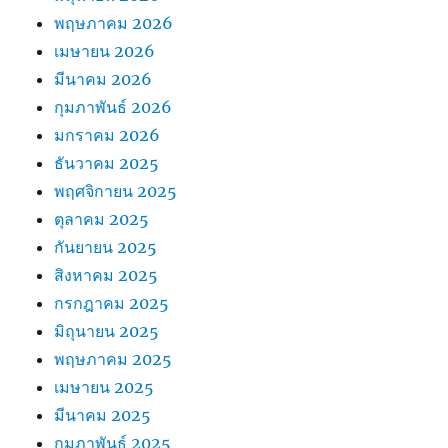
พฤษภาคม 2026
เมษายน 2026
มีนาคม 2026
กุมภาพันธ์ 2026
มกราคม 2026
ธันวาคม 2025
พฤศจิกายน 2025
ตุลาคม 2025
กันยายน 2025
สิงหาคม 2025
กรกฎาคม 2025
มิถุนายน 2025
พฤษภาคม 2025
เมษายน 2025
มีนาคม 2025
กุมภาพันธ์ 2025