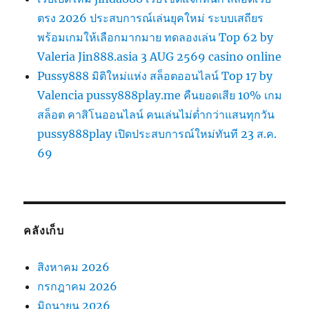
ตรง 2026 ประสบการณ์เล่นยุคใหม่ ระบบเสถียร
พร้อมเกมให้เลือกมากมาย ทดลองเล่น Top 62 by
Valeria Jin888.asia 3 AUG 2569 casino online
Pussy888 มิติใหม่แห่ง สล็อตออนไลน์ Top 17 by
Valencia pussy888play.me คืนยอดเสีย 10% เกม
สล็อต คาสิโนออนไลน์ คนเล่นไม่ต่ำกว่าแสนทุกวัน
pussy888play เปิดประสบการณ์ใหม่ทันที 23 ส.ค.
69
คลังเก็บ
สิงหาคม 2026
กรกฎาคม 2026
มิถุนายน 2026