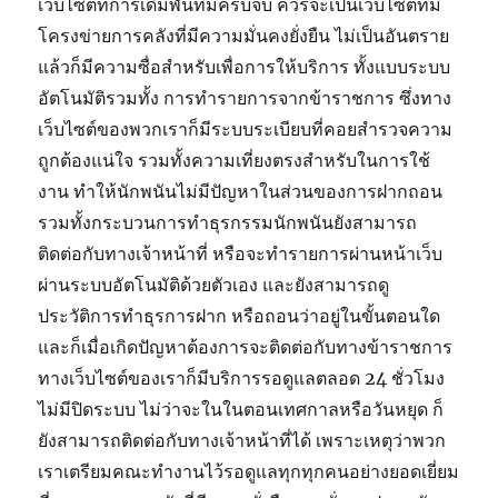
เว็บไซต์ที่การเดิมพันที่มีครบจบ ควรจะเป็นเว็บไซต์ที่มี
โครงข่ายการคลังที่มีความมั่นคงยั่งยืน ไม่เป็นอันตราย
แล้วก็มีความซื่อสำหรับเพื่อการให้บริการ ทั้งแบบระบบ
อัตโนมัติรวมทั้ง การทำรายการจากข้าราชการ ซึ่งทาง
เว็บไซต์ของพวกเราก็มีระบบระเบียบที่คอยสำรวจความ
ถูกต้องแน่ใจ รวมทั้งความเที่ยงตรงสำหรับในการใช้
งาน ทำให้นักพนันไม่มีปัญหาในส่วนของการฝากถอน
รวมทั้งกระบวนการทำธุรกรรมนักพนันยังสามารถ
ติดต่อกับทางเจ้าหน้าที่ หรือจะทำรายการผ่านหน้าเว็บ
ผ่านระบบอัตโนมัติด้วยตัวเอง และยังสามารถดู
ประวัติการทำธุรการฝาก หรือถอนว่าอยู่ในขั้นตอนใด
และก็เมื่อเกิดปัญหาต้องการจะติดต่อกับทางข้าราชการ
ทางเว็บไซต์ของเราก็มีบริการรอดูแลตลอด 24 ชั่วโมง
ไม่มีปิดระบบ ไม่ว่าจะในในตอนเทศกาลหรือวันหยุด ก็
ยังสามารถติดต่อกับทางเจ้าหน้าที่ได้ เพราะเหตุว่าพวก
เราเตรียมคณะทำงานไว้รอดูแลทุกทุกคนอย่างยอดเยี่ยม