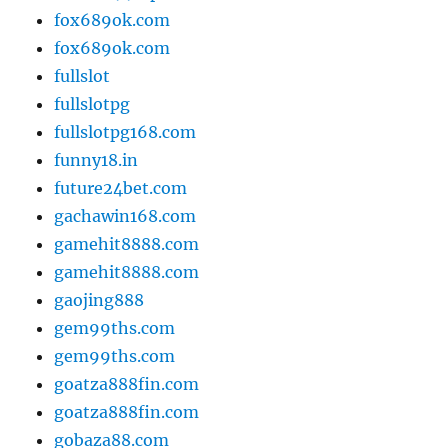
fox689ok.com
fox689ok.com
fullslot
fullslotpg
fullslotpg168.com
funny18.in
future24bet.com
gachawin168.com
gamehit8888.com
gamehit8888.com
gaojing888
gem99ths.com
gem99ths.com
goatza888fin.com
goatza888fin.com
gobaza88.com