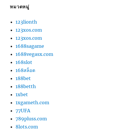
หมวดหมู่
123lionth
123xos.com
123xos.com
1688sagame
1688vegasx.com
168slot
168สล็อต
188bet
188betth
1xbet
1xgameth.com
77UFA
789pluss.com
8lots.com