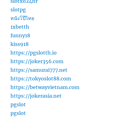
slotxo24hr
slotpg
หนังโป๊ไทย
1xbetth
funny18
kiss918
https://pgslotth.io
https://joker356.com
https://samurai777.net
https://tokyoslot88.com
https://betwayvietnam.com
https://jokerasia.net
pgslot
pgslot