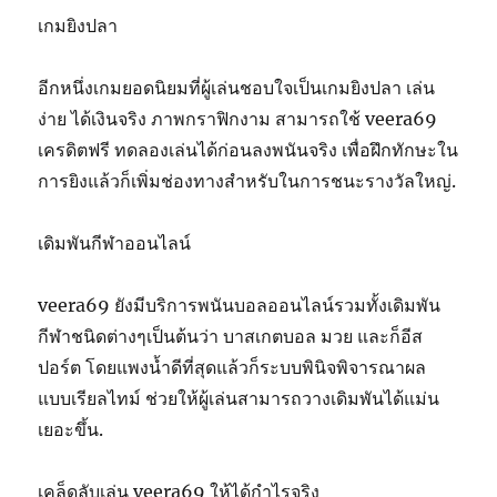
เกมยิงปลา
อีกหนึ่งเกมยอดนิยมที่ผู้เล่นชอบใจเป็นเกมยิงปลา เล่น
ง่าย ได้เงินจริง ภาพกราฟิกงาม สามารถใช้ veera69
เครดิตฟรี ทดลองเล่นได้ก่อนลงพนันจริง เพื่อฝึกทักษะใน
การยิงแล้วก็เพิ่มช่องทางสำหรับในการชนะรางวัลใหญ่.
เดิมพันกีฬาออนไลน์
veera69 ยังมีบริการพนันบอลออนไลน์รวมทั้งเดิมพัน
กีฬาชนิดต่างๆเป็นต้นว่า บาสเกตบอล มวย และก็อีส
ปอร์ต โดยแพงน้ำดีที่สุดแล้วก็ระบบพินิจพิจารณาผล
แบบเรียลไทม์ ช่วยให้ผู้เล่นสามารถวางเดิมพันได้แม่น
เยอะขึ้น.
เคล็ดลับเล่น veera69 ให้ได้กำไรจริง