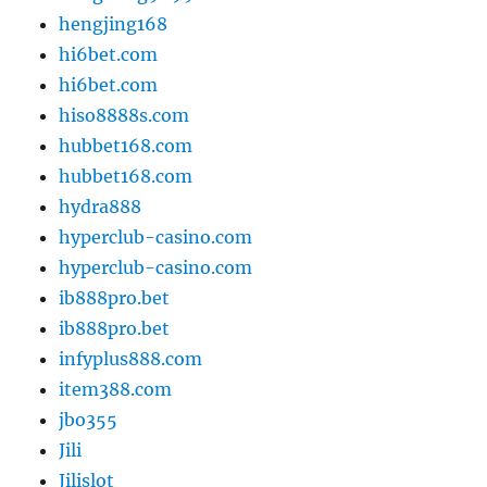
hengjing168
hi6bet.com
hi6bet.com
hiso8888s.com
hubbet168.com
hubbet168.com
hydra888
hyperclub-casino.com
hyperclub-casino.com
ib888pro.bet
ib888pro.bet
infyplus888.com
item388.com
jbo355
Jili
Jilislot