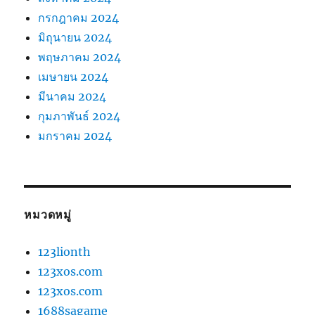
กรกฎาคม 2024
มิถุนายน 2024
พฤษภาคม 2024
เมษายน 2024
มีนาคม 2024
กุมภาพันธ์ 2024
มกราคม 2024
หมวดหมู่
123lionth
123xos.com
123xos.com
1688sagame