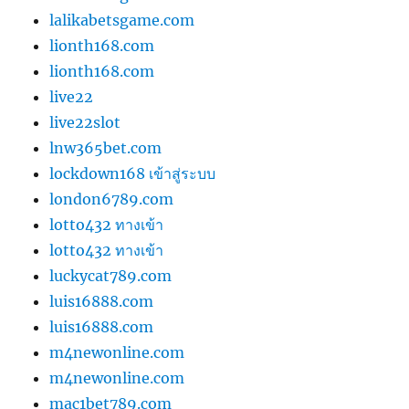
lalikabetsgame.com
lionth168.com
lionth168.com
live22
live22slot
lnw365bet.com
lockdown168 เข้าสู่ระบบ
london6789.com
lotto432 ทางเข้า
lotto432 ทางเข้า
luckycat789.com
luis16888.com
luis16888.com
m4newonline.com
m4newonline.com
mac1bet789.com