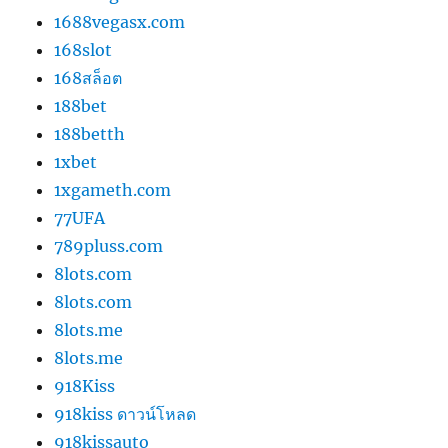
1688vegasx.com
168slot
168สล็อต
188bet
188betth
1xbet
1xgameth.com
77UFA
789pluss.com
8lots.com
8lots.com
8lots.me
8lots.me
918Kiss
918kiss ดาวน์โหลด
918kissauto