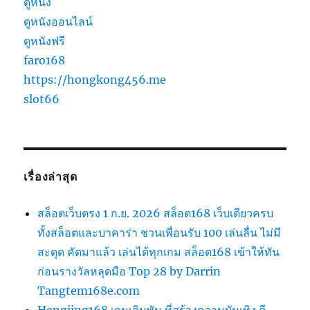
ดูหนัง
ดูหนังออนไลน์
ดูหนังฟรี
faro168
https://hongkong456.me
slot66
เรื่องล่าสุด
สล็อตเว็บตรง 1 ก.ย. 2026 สล็อต168 เว็บเดียวครบ
ทั้งสล็อตและบาคาร่า ชวนเพื่อนรับ 100 เล่นลื่น ไม่มี
สะดุด คัดมาแล้ว เล่นได้ทุกเกม สล็อต168 เข้าให้ทัน
ก่อนรางวัลหลุดมือ Top 28 by Darrin
Tangtem168e.com