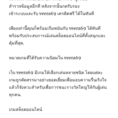
สำรวจข้อมูลอีกที หลังจากนั้นกดรับรอง
เข้าระบบและรับ veera69 เครดิตฟรี ได้ในทันที
เพียงเท่านี้คุณก็พร้อมเริ่มพนันกับ veera69 ได้ทันที
พร้อมรับประสบการณ์เล่นสล็อตออนไลน์ที่ทั้งสนุกและ
คุ้มที่สุด.
หมวดเกมที่ได้รับความนิยมใน veera69
เว็บ veera69 มีเกมให้เลือกเล่นหลายชนิด โดยแต่ละ
เกมถูกคัดสรรมาอย่างยอดเยี่ยมเพื่อมอบความรื่นเริงใจ
แล้วก็จังหวะสำหรับเพื่อการชนะรางวัลใหญ่ให้กับผู้เล่น
ทุกคน.
เกมสล็อตออนไลน์