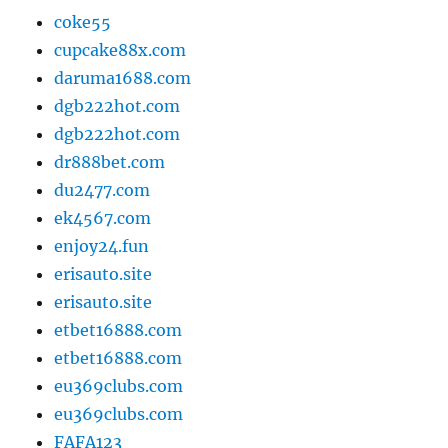
coke55
cupcake88x.com
daruma1688.com
dgb222hot.com
dgb222hot.com
dr888bet.com
du2477.com
ek4567.com
enjoy24.fun
erisauto.site
erisauto.site
etbet16888.com
etbet16888.com
eu369clubs.com
eu369clubs.com
FAFA123