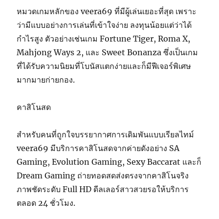
หมวดเกมหลักของ veera69 ที่มีผู้เล่นเยอะที่สุด เพราะ
ว่ามีแบบอย่างการเล่นที่เข้าใจง่าย ลงทุนน้อยแต่ว่าได้
กำไรสูง ตัวอย่างเช่นเกม Fortune Tiger, Roma X,
Mahjong Ways 2, และ Sweet Bonanza ซึ่งเป็นเกม
ที่ได้รับความนิยมที่โบนัสแตกง่ายและก็มีฟีเจอร์พิเศษ
มากมายก่ายกอง.
คาสิโนสด
สำหรับคนที่ถูกใจบรรยากาศการเดิมพันแบบเรียลไทม์
veera69 มีบริการคาสิโนสดจากค่ายดังอย่าง SA
Gaming, Evolution Gaming, Sexy Baccarat และก็
Dream Gaming ถ่ายทอดสดส่งตรงจากคาสิโนจริง
ภาพชัดระดับ Full HD ดีลเลอร์สาวสวยรอให้บริการ
ตลอด 24 ชั่วโมง.