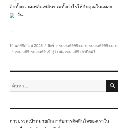
อีกทั้งความเพลิดเพลินรวมทั้งกำไรให้กับคุณในแต่ละ
วัน.
…
เขียน
รูป
หมวด
14 พฤศจิกายน 2025
ลิงก์
veera6999.com
,
veera6999.com
เมื่อ
ป้าย
แบบ
หมู่
veera69
,
veera69 เข้าสู่ระบบ
,
veera69 เครดิตฟรี
กำกับ
เรื่อง
ค้นห
ค้นหา:
การบรรลุเป้าหมายมักมากับการตัดสินใจของเราใน